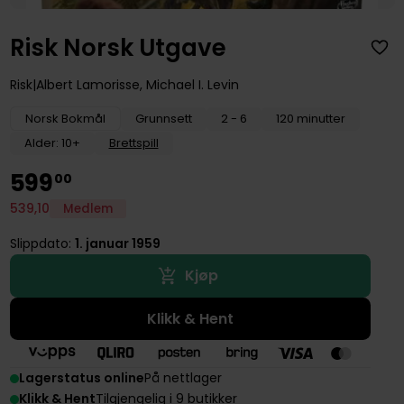
Risk Norsk Utgave
Risk
Albert Lamorisse
,
Michael I. Levin
Norsk Bokmål
Grunnsett
2 - 6
120 minutter
Alder: 10+
Brettspill
599
00
539
,
10
Medlem
Slippdato:
1. januar 1959
Kjøp
Klikk & Hent
Lagerstatus online
På nettlager
Klikk & Hent
Tilgjengelig i 9 butikker