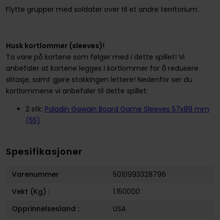
Flytte grupper med soldater over til et andre territorium.
Husk kortlommer (sleeves)!
Ta vare på kortene som følger med i dette spillet! Vi
anbefaler at kortene legges i kortlommer for å redusere
slitasje, samt gjøre stokkingen lettere! Nedenfor ser du
kortlommene vi anbefaler til dette spillet:
2 stk:
Paladin Gawain Board Game Sleeves 57x89 mm
(55)
Spesifikasjoner
Varenummer
5010993328796
Vekt (Kg) :
1.150000
Opprinnelsesland :
USA