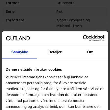
Format
Grunnsett
Serie
Risk
Forfattere
Albert Lamorisse
og
Michael I. Levin
Illustratør
(Uncredited)
Mekanikk
Samlespill
Utgiver
Hasbro
Samtykke
Detaljer
Om
Anbefalt Antall Spillere
3 - 6
Lanseringsdato
01.01.1959
Denne nettsiden bruker cookies
(dd.mm.yyyy)
Vi bruker informasjonskapsler for å gi innhold og
Brettspill Type
Krigsspill
annonser et personlig preg, for å levere sosiale
mediefunksjoner og for å analysere trafikken vår. Vi deler
Minimum Spilltid
120+ minutter
dessuten informasjon om hvordan du bruker nettstedet
Anbefalt Alder
10
vårt, med partnerne våre innen sosiale medier,
annonsering og analysearbeid, som kan kombinere den
Spilltid
120 minutter