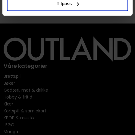
Tilpass
Våre kategorier
Brettspill
Bøker
Godteri, mat & drikke
Hobby & fritid
Klær
Kortspill & samlekort
KPOP & musikk
LEGO
Manga