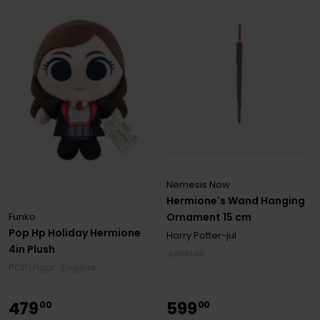
Nemesis Now
Hermione's Wand Hanging
Ornament 15 cm
Funko
Pop Hp Holiday Hermione
Harry Potter-jul
4in Plush
Julekule
POP! Figur · Engelsk
479
599
00
00