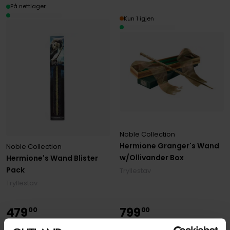
På nettlager
Kun 1 igjen
Noble Collection
Hermione Granger's Wand
Noble Collection
w/Ollivander Box
Hermione's Wand Blister
Pack
Tryllestav
Tryllestav
479
799
00
00
På nettlager