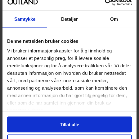
Kun 1 igjen
Samtykke
Detaljer
Om
Denne nettsiden bruker cookies
Vi bruker informasjonskapsler for å gi innhold og
annonser et personlig preg, for å levere sosiale
mediefunksjoner og for å analysere trafikken vår. Vi deler
dessuten informasjon om hvordan du bruker nettstedet
vårt, med partnerne våre innen sosiale medier,
annonsering og analysearbeid, som kan kombinere den
med annen informasjon du har gjort tilgjengelig for dem,
Noble Collection
Noble Collection
eller som de har samlet inn gjennom din bruk av
Hermione Granger's Wand
Hermione's Time Turner
tjenestene deres.
Tryllestav
Gold Plated
Smykker
Tillat alle
1