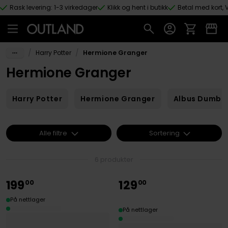
Rask levering: 1-3 virkedager
Klikk og hent i butikk
Betal med kort, V
Hopp til hovedinnhold
/
/
Harry Potter
Hermione Granger
Hermione Granger
Harry Potter
Hermione Granger
Albus Dumbl
Alle filtre
Sortering
6 produkter
199
129
00
00
På nettlager
På nettlager