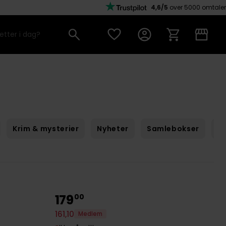
4,6/5
over 5000 omtaler
Krim & mysterier
Nyheter
Samlebokser
Sc
179
00
161
,
10
Medlem