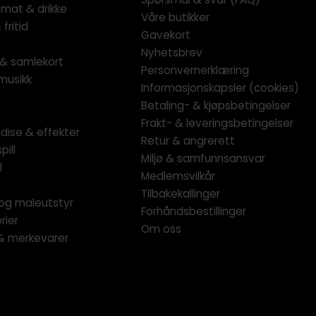
 mat & drikke
Våre butikker
fritid
Gavekort
Nyhetsbrev
l & samlekort
Personvernerklæring
musikk
Informasjonskapsler (cookies)
Betaling- & kjøpsbetingelser
Frakt- & leveringsbetingelser
dise & effekter
Retur & angrerett
pill
Miljø & samfunnsansvar
l
Medlemsvilkår
Tilbakekallinger
og maleutstyr
Forhåndsbestillinger
rier
Om oss
 & merkevarer