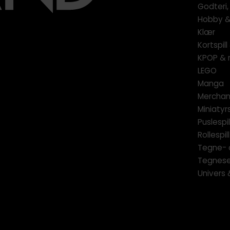
Godteri,
Hobby & 
Klær
Kortspil
KPOP & 
LEGO
Manga
Merchan
Miniatyrs
Puslespil
Rollespill
Tegne- 
Tegnese
Univers