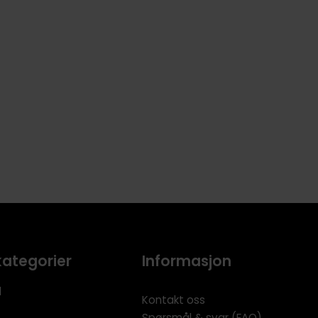
kategorier
Informasjon
l
Kontakt oss
Spørsmål & svar (FAQ)