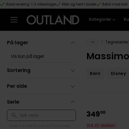
Rask levering: 1-3 virkedager
Klikk og hent i butikk
Betal med kort, 
Hopp til hovedinnhold
Kategorier
Ku
På lager
/
Tegneserier
Massimo 
Vis kun på lager
Sortering
Barn
Disney
Per side
Serie
349
00
314
,
10
Medlem
Viser 0 av 16902, søk for å finne flere