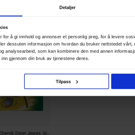
Detaljer
kies
 for å gi innhold og annonser et personlig preg, for å levere sos
deler dessuten informasjon om hvordan du bruker nettstedet vårt,
og analysearbeid, som kan kombinere den med annen informasjon d
 inn gjennom din bruk av tjenestene deres.
Tilpass
Chendi
,
Daan Jippes
,
Giorgio Cavazzano
,
Massimo Fecchi