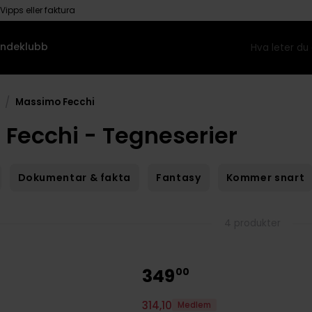
Vipps eller faktura
ndeklubb
/
Massimo Fecchi
Fecchi - Tegneserier
Dokumentar & fakta
Fantasy
Kommer snart
4 produkter
349
00
314
,
10
Medlem