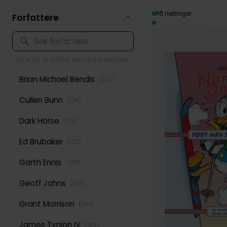
På nettlager
Forfattere
Viser 20 av 37605, søk for å finne flere
Brian Michael Bendis
(
207
)
Cullen Bunn
(
134
)
Dark Horse
(
315
)
Ed Brubaker
(
123
)
Garth Ennis
(
135
)
Geoff Johns
(
136
)
Grant Morrison
(
129
)
James Tynion IV
(
129
)