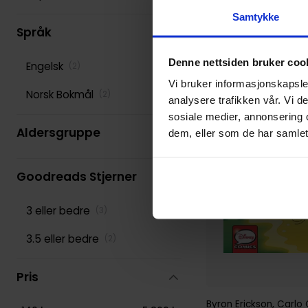
Samtykke
Various
(
278
)
Språk
Denne nettsiden bruker coo
Engelsk
(
2
)
Vi bruker informasjonskapsler
Norsk Bokmål
(
2
)
analysere trafikken vår. Vi 
sosiale medier, annonsering 
Aldersgruppe
dem, eller som de har samlet
Goodreads Stjerner
3 eller bedre
(
3
)
3.5 eller bedre
(
2
)
Pris
Byron Erickson
,
Carlo 