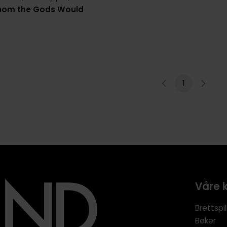
hom the Gods Would
1
Våre 
Brettspil
Bøker