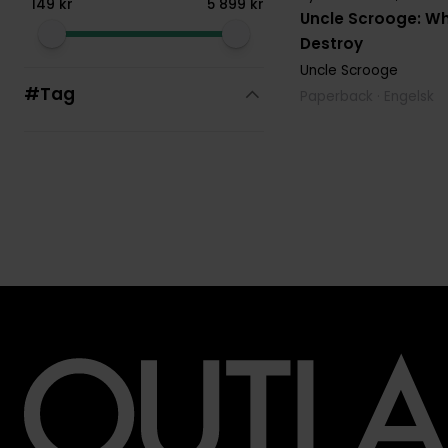
149
kr
5
899
kr
Uncle Scrooge: W
Destroy
Uncle Scrooge
#Tag
Paperback · Engelsk