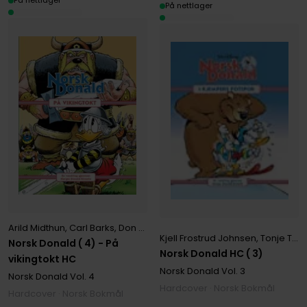
På nettlager
På nettlager
Arild Midthun
,
Carl Barks
,
Don Rosa
,
Gaute Moe
,
Giorgio Figus
,
Haral
Kjell Frostrud Johnsen
,
Tonje Tornes
Norsk Donald ( 4) - På
Norsk Donald HC ( 3)
vikingtokt HC
Norsk Donald
Vol. 3
Norsk Donald
Vol. 4
Hardcover · Norsk Bokmål
Hardcover · Norsk Bokmål