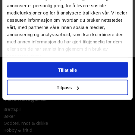
norsk HC
annonser et personlig preg, for å levere sosiale
Norsk Donald
Vol. 2
mediefunksjoner og for å analysere trafikken vår. Vi deler
Hardcover · Norsk Bokmål
dessuten informasjon om hvordan du bruker nettstedet
vårt, med partnerne våre innen sosiale medier,
1
annonsering og analysearbeid, som kan kombinere den
med annen informasjon du har gjort tilgjengelig for dem,
eller som de har samlet inn gjennom din bruk av
tjenestene deres.
Tillat alle
Tilpass
Våre kategorier
Brettspill
Bøker
Godteri, mat & drikke
Hobby & fritid