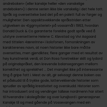
andreboken» (eller kanskje heller «den vanskelige
andeboken») i denne serien ikke ble vanskelig i det hele tatt.
Språk og oversettelse bød det på en palett full av farger og
muligheter: Den oppsiktsvekkende språkstriden etter
utgivelsen av «Eggmysteriet» på vossamål i 1963, hvordan
Donald Duck & Co garanterte foreldre godt språk ved å
utstyre oversetterne Helene C. Kløvstad og Vivi Aagaard
med tittelen «lærerinne» i kolofonen, fornorskningen av
karakterenes navn, at noen historier ikke bare måtte
oversettes, men gjendiktes; flere ganger med et resultat av
høy kunstnerisk verdi, at Don Rosa foretrekker skilt og lydord
på originalspråket, den krevende balansegangen mellom
korrekthet og sprelskhet ... Det manglet ikke på interessante
ting å gripe fatt i. Mest av alt, gir selvsagt denne boken oss
et påskudd til å trykke gode, lattervekkende historier som
sprudler av språklig kreativitet og overskudd. Historier som
har introdusert ord og vendinger talløse nordmenn har sitert
til hverandre i skolegårder og over lunsjbord i generasjoner.
Kanskje til og med gående på Vossevangen med ein