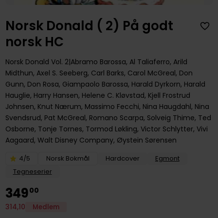
Norsk Donald ( 2) På godt
norsk HC
Norsk Donald
Vol. 2
Abramo Barossa
,
Al Taliaferro
,
Arild
Midthun
,
Axel S. Seeberg
,
Carl Barks
,
Carol McGreal
,
Don
Gunn
,
Don Rosa
,
Giampaolo Barossa
,
Harald Dyrkorn
,
Harald
Hauglie
,
Harry Hansen
,
Helene C. Kløvstad
,
Kjell Frostrud
Johnsen
,
Knut Nærum
,
Massimo Fecchi
,
Nina Haugdahl
,
Nina
Svendsrud
,
Pat McGreal
,
Romano Scarpa
,
Solveig Thime
,
Ted
Osborne
,
Tonje Tornes
,
Tormod Løkling
,
Victor Schlytter
,
Vivi
Aagaard
,
Walt Disney Company
,
Øystein Sørensen
4/5
Norsk Bokmål
Hardcover
Egmont
Tegneserier
349
00
314
,
10
Medlem