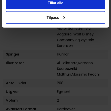
Nina Haugdahl
,
Nina
Tillat alle
Svendsrud
,
Pat McGreal
,
Romano Scarpa
,
Solveig
Thime
,
Ted Osborne
,
Tonje
Tilpass
Tornes
,
Tormod Løkling
,
Victor Schlytter
,
Vivi
Aagaard
,
Walt Disney
Company
og
Øystein
Sørensen
Sjanger
Humor
Illustratør
Al Taliaferro,Romano
Scarpa,Arild
Midthun,Massimo Fecchi
Antall Sider
208
Utgiver
Egmont
Volum
2
Avansert Format
Hardcover