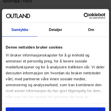
sylvknapp i trøya.
Spesifikasjoner
Varenummer
9788242965585
Samtykke
Detaljer
Om
Format
Hardcover
Serie
Norsk Donald
Denne nettsiden bruker cookies
Forfattere
Abramo Barossa
,
Al
Vi bruker informasjonskapsler for å gi innhold og
Taliaferro
,
Arild Midthun
,
annonser et personlig preg, for å levere sosiale
Axel S. Seeberg
,
Carl Barks
,
mediefunksjoner og for å analysere trafikken vår. Vi deler
Carol McGreal
,
Don Gunn
,
dessuten informasjon om hvordan du bruker nettstedet
Don Rosa
,
Giampaolo
vårt, med partnerne våre innen sosiale medier,
Barossa
,
Harald Dyrkorn
,
annonsering og analysearbeid, som kan kombinere den
Harald Hauglie
,
Harry
med annen informasjon du har gjort tilgjengelig for dem,
Hansen
,
Helene C. Kløvstad
,
eller som de har samlet inn gjennom din bruk av
Kjell Frostrud Johnsen
,
Knut
tjenestene deres.
Nærum
,
Massimo Fecchi
,