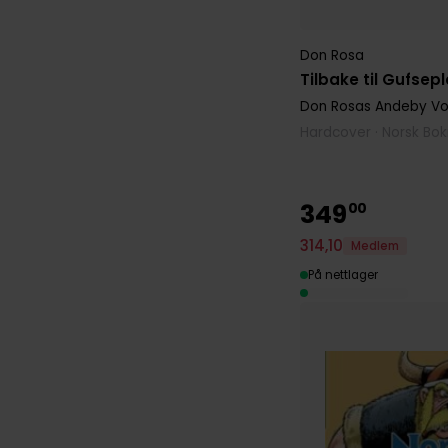
Don Rosa
Tilbake til Gufsep
Don Rosas Andeby
Vol
Hardcover · Norsk Bo
349
00
314
,
10
Medlem
På nettlager