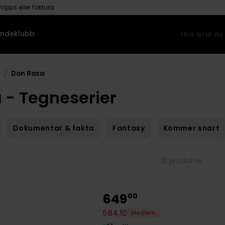
Vipps eller faktura
ndeklubb
/
Don Rosa
 - Tegneserier
Dokumentar & fakta
Fantasy
Kommer snart
31 produkter
649
00
584
,
10
Medlem