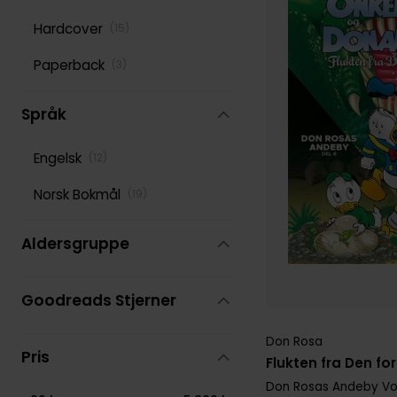
Hardcover
(
15
)
Stan Lee
(
151
)
Paperback
(
3
)
Various
(
278
)
Språk
Engelsk
(
12
)
Norsk Bokmål
(
19
)
Aldersgruppe
Goodreads Stjerner
Don Rosa
Pris
Flukten fra Den f
Don Rosas Andeby
Vol