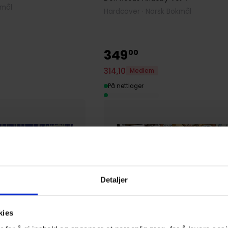
kmål
Hardcover · Norsk Bokmål
349
00
314
,
10
Medlem
På nettlager
Detaljer
kies