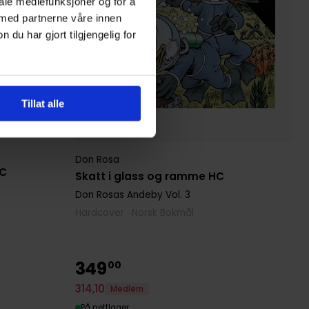
iale mediefunksjoner og for å
 med partnerne våre innen
u har gjort tilgjengelig for
Tillat alle
Don Rosa
HC
Skatt i glass og ramme HC
Don Rosas Andeby
Vol. 3
Hardcover · Norsk Bokmål
349
00
314
,
10
Medlem
På nettlager