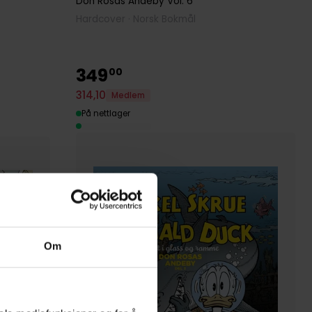
Don Rosas Andeby
Vol. 6
Hardcover · Norsk Bokmål
349
00
314
,
10
Medlem
På nettlager
Om