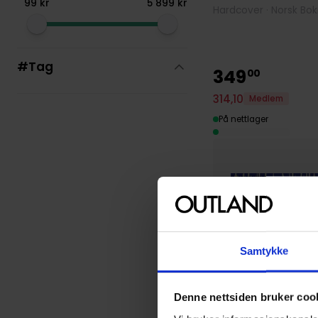
99
kr
5
899
kr
Hardcover · Norsk Bo
#Tag
349
00
314
,
10
Medlem
På nettlager
Samtykke
Denne nettsiden bruker coo