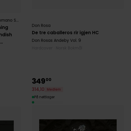
mano Scarpa
Don Rosa
hing
De tre caballeros rir igjen HC
endish
Don Rosas Andeby
Vol. 9
Hardcover · Norsk Bokmål
349
00
314
,
10
Medlem
På nettlager