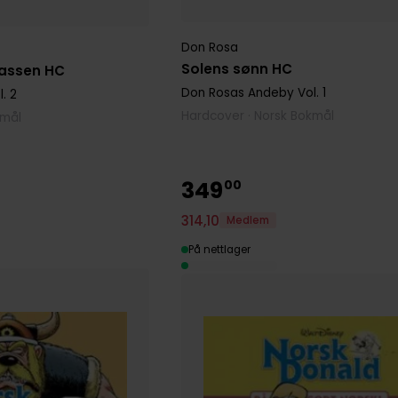
Don Rosa
Solens sønn HC
lassen HC
Don Rosas Andeby
Vol. 1
. 2
Hardcover · Norsk Bokmål
kmål
349
00
314
,
10
Medlem
På nettlager