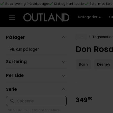
Rask levering: 1-3 virkedager
Klikk og hent i butikk
Betal med kort, 
Hopp til hovedinnhold
Kategorier
Ku
På lager
/
Tegneserier
Don Rosa
Vis kun på lager
Sortering
Barn
Disney
Per side
Serie
349
00
Viser 1 av 16901, søk for å finne flere