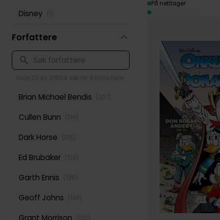
På nettlager
Disney
(
1
)
Forfattere
Viser 20 av 37604, søk for å finne flere
Brian Michael Bendis
(
207
)
Cullen Bunn
(
134
)
Dark Horse
(
315
)
Ed Brubaker
(
123
)
Garth Ennis
(
135
)
Geoff Johns
(
136
)
Grant Morrison
(
130
)