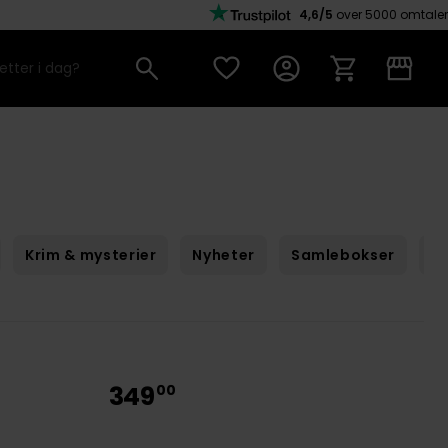
4,6/5
over 5000 omtaler
Krim & mysterier
Nyheter
Samlebokser
Sc
349
00