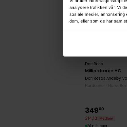
Vi bruker informasjonskapsler
analysere trafikken vår. Vi 
sosiale medier, annonsering 
dem, eller som de har samlet
Don Rosa
Milliardæren HC
Don Rosas Andeby
Vol
Hardcover · Norsk Bo
349
00
314
,
10
Medlem
På nettlager