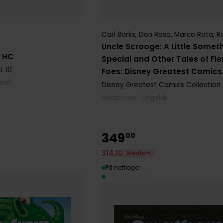
Carl Barks
,
Don Rosa
,
Marco Rota
,
Ro
Uncle Scrooge: A Little Somet
a HC
Special and Other Tales of Fi
. 10
Foes: Disney Greatest Comics
kmål
Collection Vol. 1
Disney Greatest Comics Collection
Hardcover · Engelsk
349
00
314
,
10
Medlem
På nettlager