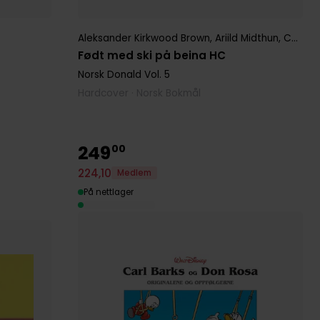
Aleksander Kirkwood Brown
,
Ariild Midthun
,
Carl Barks
Født med ski på beina HC
Norsk Donald
Vol. 5
Hardcover · Norsk Bokmål
249
00
224
,
10
Medlem
På nettlager