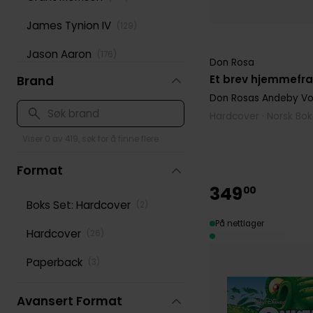
James Tynion IV
(
129
)
Jason Aaron
(
176
)
Don Rosa
Et brev hjemmefr
Brand
Jeff Lemire
(
166
)
Don Rosas Andeby
Vol
Jonathan Hickman
(
115
)
Hardcover · Norsk Bo
Mark Waid
Viser 0 av 419, søk for å finne flere
(
198
)
Mike Mignola
Format
(
143
)
349
00
Peter David
(
125
)
Boks Set: Hardcover
(
2
)
På nettlager
Rick Remender
(
125
)
Hardcover
(
26
)
Robert Kirkman
(
167
)
Paperback
(
3
)
Roy Thomas
(
125
)
Avansert Format
Scott Snyder
(
121
)