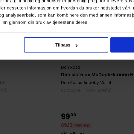
 for å gi innhold og annonser et personlig preg, for å levere sos
deler dessuten informasjon om hvordan du bruker nettstedet vårt,
og analysearbeid, som kan kombinere den med annen informasjon d
 inn gjennom din bruk av tjenestene deres.
Tilpass
Don Rosa
Den siste av McDuck-klanen 
Don Rosas Andeby
Vol. 4
. 5
Hardcover · Norsk Bokmål
kmål
99
00
89
,
10
Medlem
På nettlager