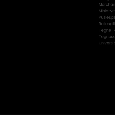
Merchan
Miniatyrs
Puslespil
Rollespill
Tegne- 
Tegnese
Univers