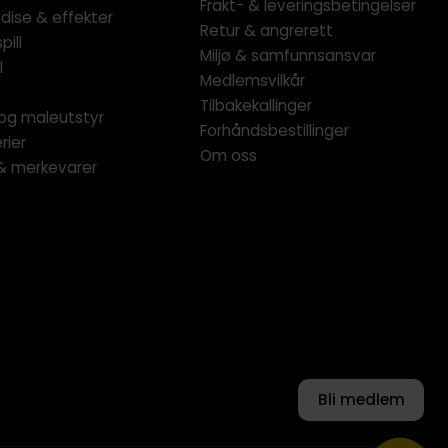
Frakt- & leveringsbetingelser
dise & effekter
Retur & angrerett
pill
Miljø & samfunnsansvar
l
Medlemsvilkår
Tilbakekallinger
og maleutstyr
Forhåndsbestillinger
rier
Om oss
 & merkevarer
Bli medlem