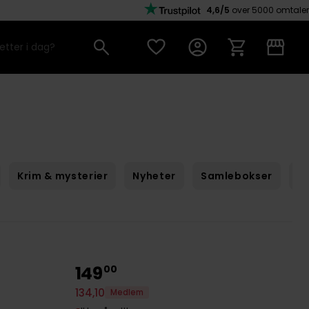
4,6/5
over 5000 omtaler
Krim & mysterier
Nyheter
Samlebokser
Sc
149
00
134
,
10
Medlem