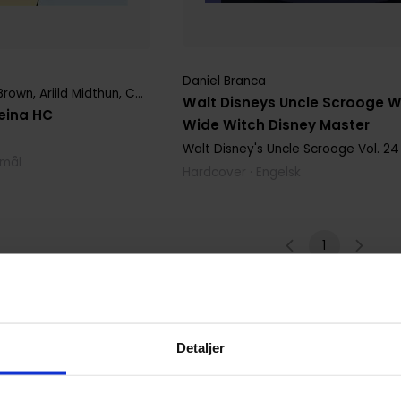
Daniel Branca
 Brown
,
Ariild Midthun
,
Carl Barks
,
Carmen Pérez
,
Daniel Branca
,
Dani
Walt Disneys Uncle Scrooge W
eina HC
Wide Witch Disney Master
Walt Disney's Uncle Scrooge
Vol. 24
kmål
Hardcover · Engelsk
1
Detaljer