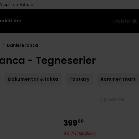
Vipps eller faktura
ndeklubb
/
Daniel Branca
ranca - Tegneserier
Dokumentar & fakta
Fantasy
Kommer snart
3 produkter
399
00
99
,
75
Medlem