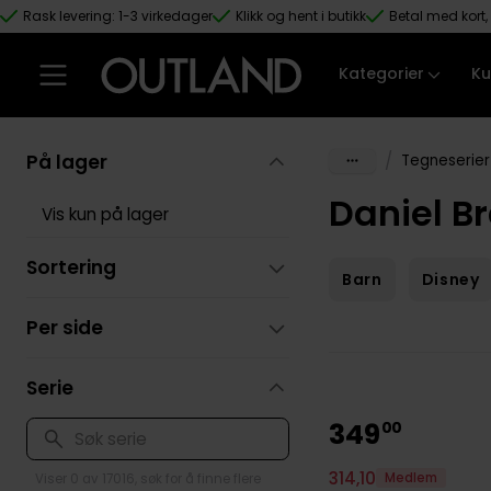
Rask levering: 1-3 virkedager
Klikk og hent i butikk
Betal med kort, 
Hopp til hovedinnhold
Kategorier
Ku
På lager
/
Tegneserier
Daniel B
Vis kun på lager
Sortering
Barn
Disney
Per side
Serie
349
00
314
,
10
Medlem
Viser 0 av 17016, søk for å finne flere