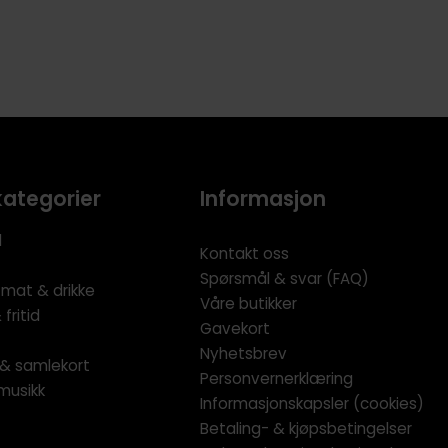
kategorier
Informasjon
l
Kontakt oss
Spørsmål & svar (FAQ)
 mat & drikke
Våre butikker
fritid
Gavekort
Nyhetsbrev
l & samlekort
Personvernerklæring
musikk
Informasjonskapsler (cookies)
Betaling- & kjøpsbetingelser