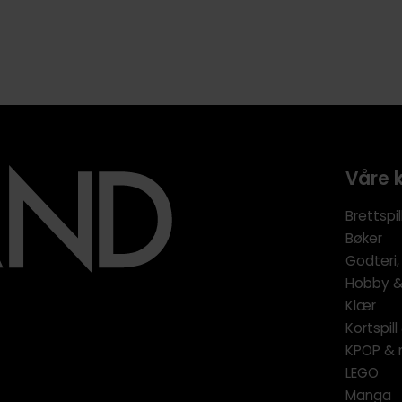
Våre 
Brettspil
Bøker
Godteri,
Hobby & 
Klær
Kortspil
KPOP & 
LEGO
Manga