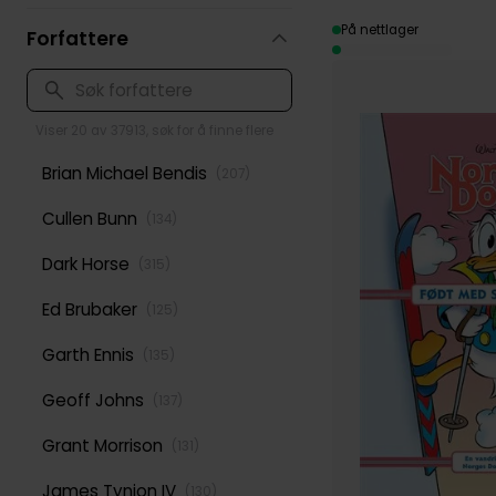
På nettlager
Forfattere
Viser 20 av 37913, søk for å finne flere
Brian Michael Bendis
(
207
)
Cullen Bunn
(
134
)
Dark Horse
(
315
)
Ed Brubaker
(
125
)
Garth Ennis
(
135
)
Geoff Johns
(
137
)
Grant Morrison
(
131
)
James Tynion IV
(
130
)