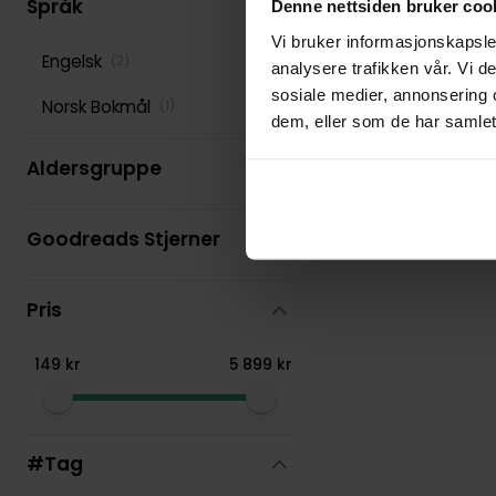
Språk
Denne nettsiden bruker coo
Vi bruker informasjonskapsler
Various
(
277
)
Engelsk
(
2
)
analysere trafikken vår. Vi 
sosiale medier, annonsering 
Norsk Bokmål
(
1
)
dem, eller som de har samlet
Aldersgruppe
Goodreads Stjerner
Pris
149
kr
5
899
kr
#Tag