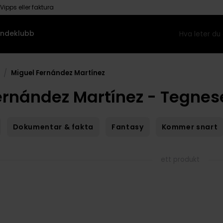
Vipps eller faktura
ndeklubb
/
Miguel Fernández Martínez
ernández Martínez - Tegnese
Dokumentar & fakta
Fantasy
Kommer snart
ett produkt