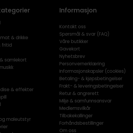
kategorier
Informasjon
l
Kontakt oss
Spørsmål & svar (FAQ)
 mat & drikke
Våre butikker
fritid
Gavekort
Nyhetsbrev
l & samlekort
Personvernerklæring
musikk
Informasjonskapsler (cookies)
Betaling- & kjøpsbetingelser
Frakt- & leveringsbetingelser
dise & effekter
Retur & angrerett
pill
Miljø & samfunnsansvar
l
Medlemsvilkår
Tilbakekallinger
og maleutstyr
Forhåndsbestillinger
rier
Om oss