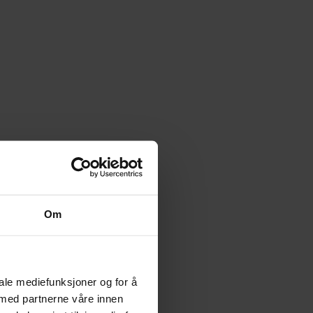
el Pérez
,
Don Rosa
,
Flemming Andresen
,
Francisco Rodríguez
,
Fran
Om
iale mediefunksjoner og for å
 med partnerne våre innen