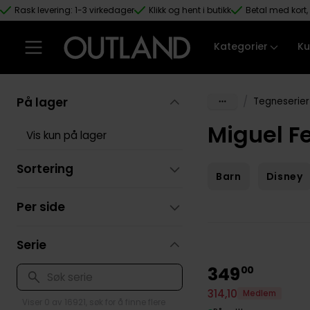
Rask levering: 1-3 virkedager
Klikk og hent i butikk
Betal med kort, 
Hopp til hovedinnhold
Kategorier
Ku
På lager
/
Tegneserier
Miguel F
Vis kun på lager
Sortering
Barn
Disney
Per side
Serie
349
00
314
,
10
Medlem
Viser 0 av 16921, søk for å finne flere