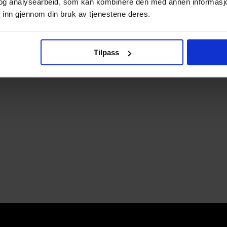
og analysearbeid, som kan kombinere den med annen informasjon d
 inn gjennom din bruk av tjenestene deres.
Tilpass