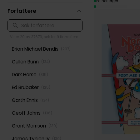
På nettlager
Forfattere
Viser 20 av 37679, søk for å finne flere
Brian Michael Bendis
(
207
)
Cullen Bunn
(
134
)
Dark Horse
(
315
)
Ed Brubaker
(
125
)
Garth Ennis
(
134
)
Geoff Johns
(
136
)
Grant Morrison
(
130
)
James Tynion IV
(
130
)