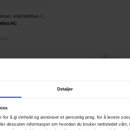
 Brown
,
Ariild Midthun
,
Carl Barks
,
Carmen Pérez
,
Daniel Branca
,
Dani
eina HC
kmål
1
Detaljer
kies
 for å gi innhold og annonser et personlig preg, for å levere sos
deler dessuten informasjon om hvordan du bruker nettstedet vårt,