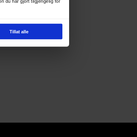
u har gjort tilgjengelig for
Tillat alle