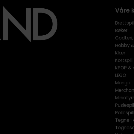
Våre 
Brettspil
Bøker
Godteri,
Hobby & 
Klær
Kortspil
KPOP & 
LEGO
Manga
Merchan
Miniatyrs
Puslespil
Rollespill
Tegne- 
Tegnese