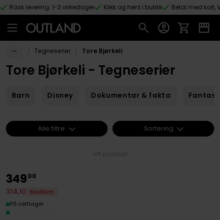
Rask levering: 1-3 virkedager
Klikk og hent i butikk
Betal med kort, V
Hopp til hovedinnhold
/
/
Tegneserier
Tore Bjørkeli
Tore Bjørkeli - Tegneserier
Barn
Disney
Dokumentar & fakta
Fantas
Alle filtre
Sortering
ett produkt
349
00
314
,
10
Medlem
På nettlager