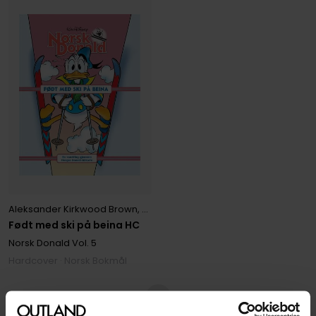
Aleksander Kirkwood Brown
,
Ariild Midthun
,
Carl Barks
,
Carmen Pér
Født med ski på beina HC
Norsk Donald
Vol. 5
Hardcover · Norsk Bokmål
1