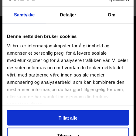
Samtykke
Detaljer
Om
Denne nettsiden bruker cookies
Vi bruker informasjonskapsler for å gi innhold og
annonser et personlig preg, for å levere sosiale
Våre kategorier
mediefunksjoner og for å analysere trafikken vår. Vi deler
dessuten informasjon om hvordan du bruker nettstedet
Brettspill
vårt, med partnerne våre innen sosiale medier,
Bøker
annonsering og analysearbeid, som kan kombinere den
Godteri, mat & drikke
med annen informasjon du har gjort tilgjengelig for dem,
Hobby & fritid
Klær
eller som de har samlet inn gjennom din bruk av
Kortspill & samlekort
tjenestene deres.
KPOP & musikk
LEGO
Tillat alle
Manga
Merchandise & effekter
Tilpass