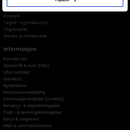
Miniatyrspill
Puslespill
Rollespill
Tegne- og maleutstyr
Tegneserier
Univers & merkevarer
Informasjon
Kontakt oss
Spørsmål & svar (FAQ)
Våre butikker
Gavekort
Nyhetsbrev
Personvernerklæring
Informasjonskapsler (cookies)
Betaling- & kjøpsbetingelser
Frakt- & leveringsbetingelser
Retur & angrerett
Miljø & samfunnsansvar