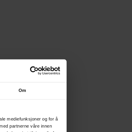
el Pérez
,
Don Rosa
,
Flemming Andresen
,
Francisco Rodríguez
,
Fran
Om
iale mediefunksjoner og for å
 med partnerne våre innen