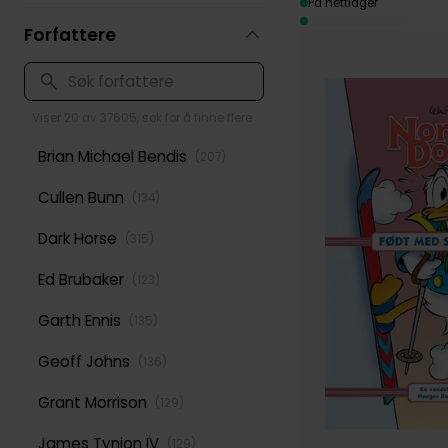
På nettlager
Forfattere
Viser 20 av 37605, søk for å finne flere
Brian Michael Bendis
(
207
)
Cullen Bunn
(
134
)
Dark Horse
(
315
)
Ed Brubaker
(
123
)
Garth Ennis
(
135
)
Geoff Johns
(
136
)
Grant Morrison
(
129
)
James Tynion IV
(
129
)