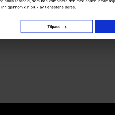
og analysearbeid, som kan kombinere den med annen informasjon d
 inn gjennom din bruk av tjenestene deres.
Tilpass