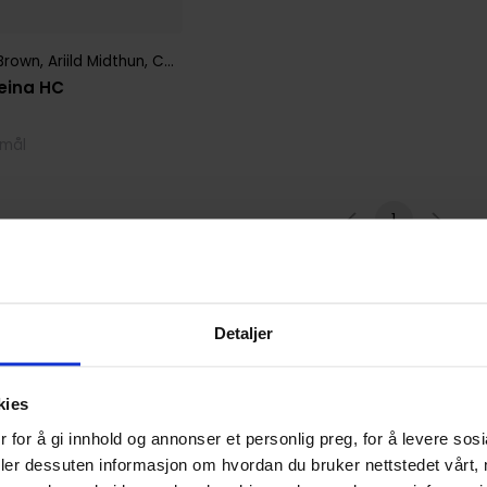
 Brown
,
Ariild Midthun
,
Carl Barks
,
Carmen Pérez
,
Daniel Branca
,
Dani
eina HC
kmål
1
Detaljer
kies
 for å gi innhold og annonser et personlig preg, for å levere sos
deler dessuten informasjon om hvordan du bruker nettstedet vårt,