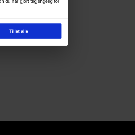
u har gjort tilgjengelig for
Tillat alle