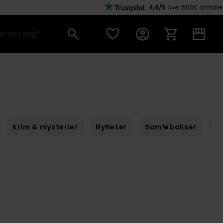
4,6/5
over 5000 omtaler
Krim & mysterier
Nyheter
Samlebokser
Sc