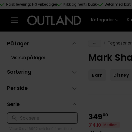
Rask levering: 1-3 virkedager
Klikk og hent i butikk
Betal med kort, 
Hopp til hovedinnhold
Kategorier
Ku
På lager
/
Tegneserier
Mark Sha
Vis kun på lager
Sortering
Barn
Disney
Per side
Serie
349
00
314
,
10
Medlem
Viser 0 av 16902, søk for å finne flere