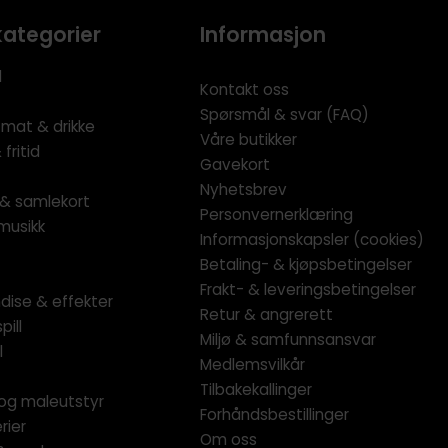
kategorier
Informasjon
l
Kontakt oss
Spørsmål & svar (FAQ)
 mat & drikke
Våre butikker
fritid
Gavekort
Nyhetsbrev
l & samlekort
Personvernerklæring
musikk
Informasjonskapsler (cookies)
Betaling- & kjøpsbetingelser
Frakt- & leveringsbetingelser
dise & effekter
Retur & angrerett
pill
Miljø & samfunnsansvar
l
Medlemsvilkår
Tilbakekallinger
og maleutstyr
Forhåndsbestillinger
rier
Om oss