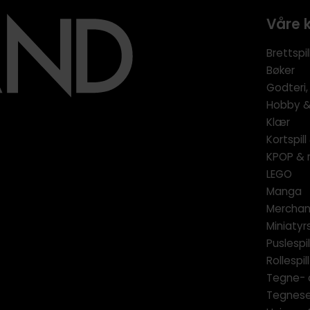
Våre 
Brettspil
Bøker
Godteri,
Hobby & 
Klær
Kortspil
KPOP & 
LEGO
Manga
Merchan
Miniatyrs
Puslespil
Rollespill
Tegne- 
Tegnese