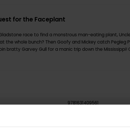
est for the Faceplant
ladstone race to find a monstrous man-eating plant, Uncle
s beat the whole bunch? Then Goofy and Mickey catch Pegleg P
in bratty Garvey Gull for a manic trip down the Mississippi!
9781631409561
0.266000
USA