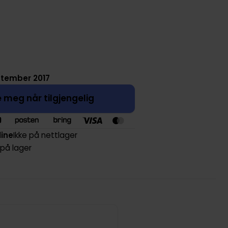
ptember 2017
 meg når tilgjengelig
line
Ikke på nettlager
 på lager