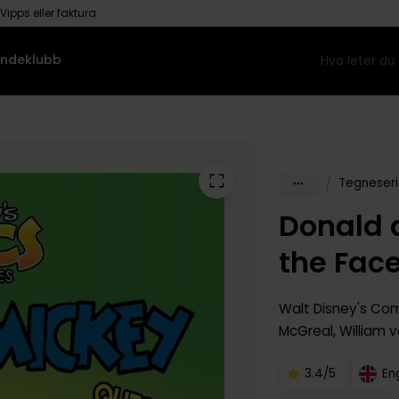
Vipps eller faktura
ndeklubb
/
Tegneseri
Donald 
the Fac
Walt Disney's Com
McGreal
,
William 
3.4/5
En