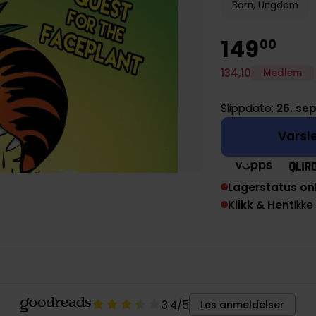
Barn, Ungdom
149
00
134
,
10
Medlem
Slippdato:
26. se
Varsle
Lagerstatus on
Klikk & Hent
Ikke
3.4
/5
Les anmeldelser