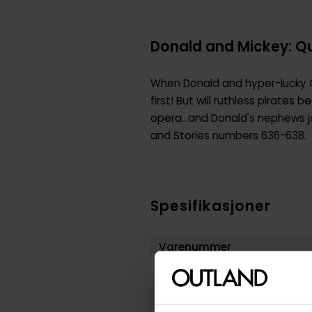
Donald and Mickey: Qu
When Donald and hyper-lucky G
first! But will ruthless pirate
opera...and Donald's nephews jo
and Stories numbers 636-638.
Spesifikasjoner
Varenummer
Vekt (Kg) :
Opprinnelsesland :