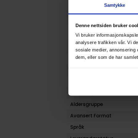
Format
Samtykke
Serie
Denne nettsiden bruker coo
Forfattere
Vi bruker informasjonskapsler
analysere trafikken vår. Vi 
Sjanger
sosiale medier, annonsering 
dem, eller som de har samlet
Illustratør
Antall Sider
Utgiver
Lanseringsdato (dd.mm.yy
Aldersgruppe
Avansert Format
Språk