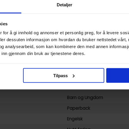
Paperback
Detaljer
Walt Disney's Comics & Stor
kies
Daniel Branca
,
Mau Heymans
 for å gi innhold og annonser et personlig preg, for å levere sos
Horn
deler dessuten informasjon om hvordan du bruker nettstedet vårt,
Media Tilknytning
og analysearbeid, som kan kombinere den med annen informasjon d
 inn gjennom din bruk av tjenestene deres.
Mau Heymans, Daniel Branca
116
Tilpass
IDW Publishing
yy)
26.09.2017
Barn
og
Ungdom
Paperback
Engelsk