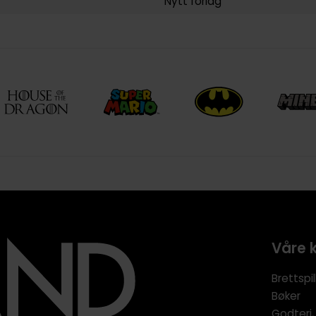
Nytt forlag
Våre 
Brettspil
Bøker
Godteri,