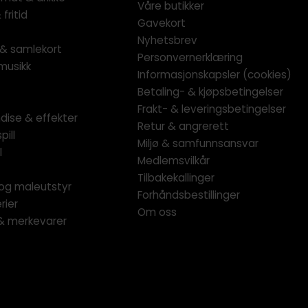
Våre butikker
fritid
Gavekort
Nyhetsbrev
l & samlekort
Personvernerklæring
musikk
Informasjonskapsler (cookies)
Betaling- & kjøpsbetingelser
Frakt- & leveringsbetingelser
dise & effekter
Retur & angrerett
pill
Miljø & samfunnsansvar
l
Medlemsvilkår
Tilbakekallinger
og maleutstyr
Forhåndsbestillinger
rier
Om oss
 & merkevarer