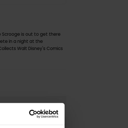
 Scrooge is out to get there
ete in a night at the
 Collects Walt Disney's Comics