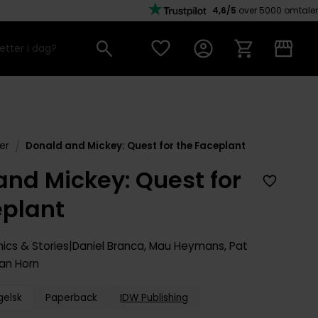
4,6/5
over 5000 omtaler
/
er
Donald and Mickey: Quest for the Faceplant
and Mickey: Quest for
eplant
ics & Stories
Daniel Branca
,
Mau Heymans
,
Pat
van Horn
gelsk
Paperback
IDW Publishing