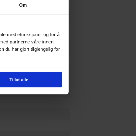
Om
ies
,
Pat McGreal
og
William van
iale mediefunksjoner og for å
 med partnerne våre innen
u har gjort tilgjengelig for
Tillat alle