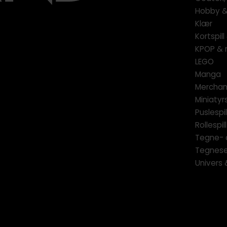
Hobby & 
Klær
Kortspil
KPOP & 
LEGO
Manga
Merchan
Miniatyrs
Puslespil
Rollespill
Tegne- 
Tegnese
Univers