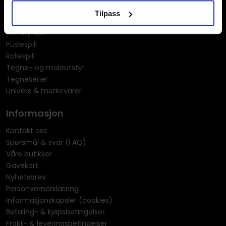
Manga
Tilpass
Merchandise & effekter
Miniatyrspill
Puslespill
Rollespill
Tegne- og maleutstyr
Tegneserier
Univers & merkevarer
Informasjon
Kontakt oss
Spørsmål & svar (FAQ)
Våre butikker
Gavekort
Nyhetsbrev
Personvernerklæring
Informasjonskapsler (cookies)
Betaling- & kjøpsbetingelser
Frakt- & leveringsbetingelser