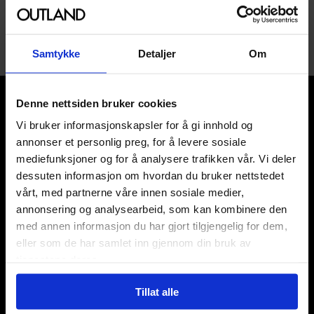
1
Samtykke
Detaljer
Om
Denne nettsiden bruker cookies
Vi bruker informasjonskapsler for å gi innhold og
annonser et personlig preg, for å levere sosiale
mediefunksjoner og for å analysere trafikken vår. Vi deler
Våre kategorier
dessuten informasjon om hvordan du bruker nettstedet
vårt, med partnerne våre innen sosiale medier,
Brettspill
annonsering og analysearbeid, som kan kombinere den
Bøker
med annen informasjon du har gjort tilgjengelig for dem,
Godteri, mat & drikke
eller som de har samlet inn gjennom din bruk av
Hobby & fritid
tjenestene deres.
Klær
Kortspill & samlekort
Tillat alle
KPOP & musikk
LEGO