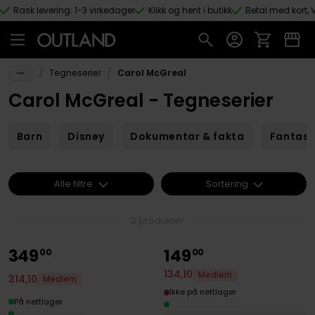
Rask levering: 1-3 virkedager
Klikk og hent i butikk
Betal med kort, V
Hopp til hovedinnhold
/
/
Tegneserier
Carol McGreal
Carol McGreal - Tegneserier
Barn
Disney
Dokumentar & fakta
Fantas
Alle filtre
Sortering
2 produkter
349
149
00
00
134
,
10
Medlem
314
,
10
Medlem
Ikke på nettlager
På nettlager