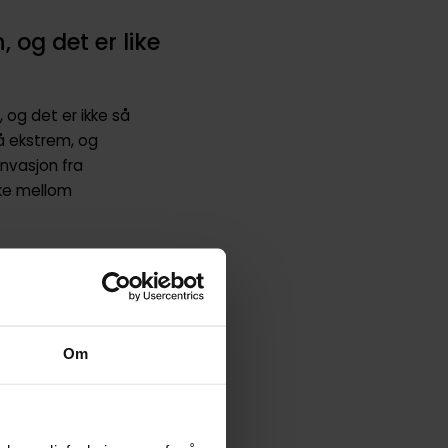
 og det er like
og det er ikke så
å ekstrem, og
nvasjon fra
ake mellom
fra tid til annen.
g som de rører ved
om lar deg oppleve
Om