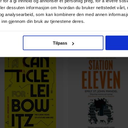
 for å gi innhold og annonser et personlig preg, for å levere sos
199
179
00
00
deler dessuten informasjon om hvordan du bruker nettstedet vårt,
og analysearbeid, som kan kombinere den med annen informasjon d
79
,
10
Medlem
161
,
10
 inn gjennom din bruk av tjenestene deres.
Medlem
På nettlager
På nettlager
Tilpass