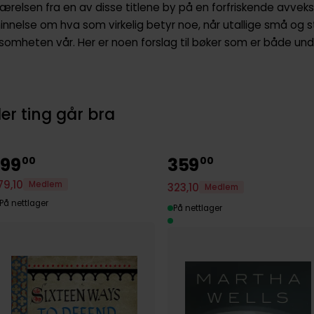
værelsen fra en av disse titlene by på en forfriskende avveks
nnelse om hva som virkelig betyr noe, når utallige små og 
mheten vår. Her er noen forslag til bøker som er både un
er ting går bra
199
359
00
00
79
,
10
Medlem
323
,
10
Medlem
På nettlager
På nettlager