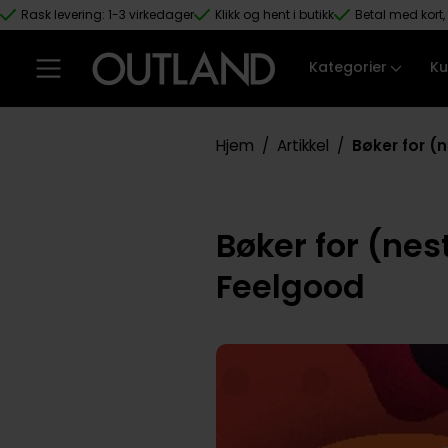
Rask levering: 1-3 virkedager
Klikk og hent i butikk
Betal med kort, 
Hopp til hovedinnhold
Kategorier
Ku
Hjem
/
Artikkel
/
Bøker for (
Bøker for (ne
Feelgood