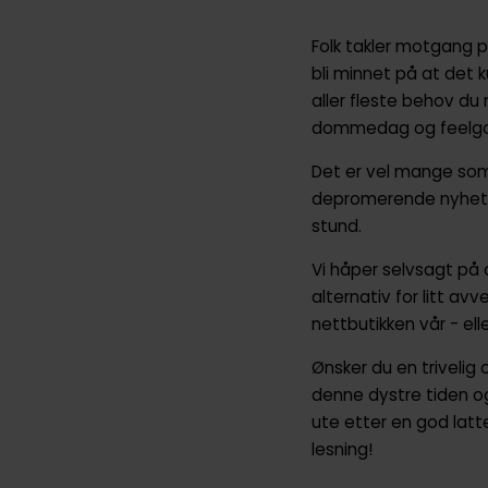
Folk takler motgang p
bli minnet på at det k
aller fleste behov du m
dommedag og feelg
Det er vel mange som 
depromerende nyheter
stund.
Vi håper selvsagt på 
alternativ for litt avv
nettbutikken vår - ell
Ønsker du en trivelig o
denne dystre tiden og
ute etter en god latt
lesning!