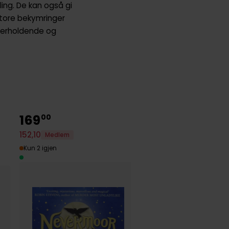
ling. De kan også gi
store bekymringer
derholdende og
169
159
00
00
152
,
10
Medlem
143
,
10
Medlem
Kun 2 igjen
Kun 2 igjen