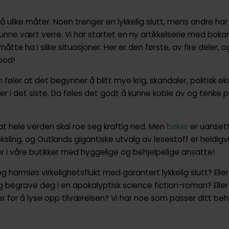
å ulike måter. Noen trenger en lykkelig slutt, mens andre har
unne vært verre. Vi har startet en ny artikkelserie med bokan
åtte ha i slike situasjoner. Her er den første, av fire deler, o
ood!
føler at det begynner å blitt mye krig, skandaler, politisk 
 i det siste. Da føles det godt å kunne koble av og tenke 
at hele verden skal roe seg kraftig ned. Men
bøker
er uanset
eksling, og Outlands gigantiske utvalg av lesestoff er heldigvis
er i våre butikker med hyggelige og behjelpelige ansatte!
g harmløs virkelighetsflukt med garantert lykkelig slutt? Eller
 begrave deg i en apokalyptisk science fiction-roman? Eller
er for å lyse opp tilværelsen? Vi har noe som passer ditt b