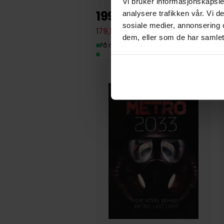
Vi bruker informasjonskapsler
199
00
analysere trafikken vår. Vi 
sosiale medier, annonsering 
179
,
10
Medlem
1
dem, eller som de har samlet
På nettlager