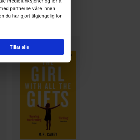
iale mediefunksjoner og for å
199
179
00
00
 med partnerne våre innen
u har gjort tilgjengelig for
179
,
10
Medlem
161
,
10
Medlem
Kun 2 igjen
På nettlager
Tillat alle