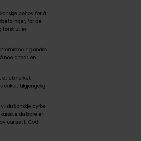
 kanskje behov for å
befalinger, for de
g først ut er
ekstremisme og andre
på noe annet en
t et utmerket
 enkelt tilgjengelig i
 vil du kanskje dyrke
 kanskje du bare er
ehov uansett. God