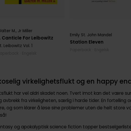
alter M., Jr Miller
Emily St. John Mandel
 Canticle For Leibowitz
Station Eleven
t. Leibowitz
Vol. 1
Paperback · Engelsk
aperback · Engelsk
koselig virkelighetsflukt og en happy en
hetsflukt har vel aldri skadet noen. Tvert imot kan det være s
 avbrekk fra virkeligheten, særlig i harde tider. En fortelling
e, og som klarer å løse sine problemer uten de helt store 
så!
fantasy og apokalyptisk science fiction topper bestselgerlist