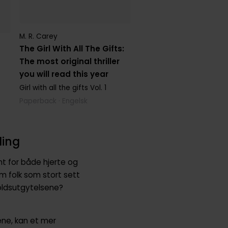
N. K. Jemisin
The Fifth Season: T
M. R. Carey
Broken Earth, Book 
The Girl With All The Gifts:
OF THE HUGO AWAR
The most original thriller
Broken Earth Trilogy
Vol.
you will read this year
Paperback · Engelsk
Girl with all the gifts
Vol. 1
Paperback · Engelsk
ding
unt for både hjerte og
 om folk som stort sett
voldsutgytelsene?
ene, kan et mer