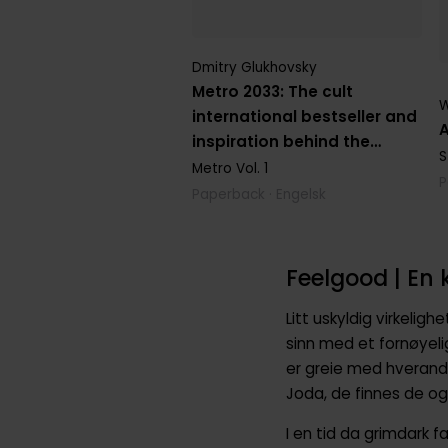
Dmitry Glukhovsky
Metro 2033: The cult
W
international bestseller and
A
inspiration behind the
S
METRO video game
Metro
Vol. 1
P
franchise
Paperback · Engelsk
Feelgood | En 
Litt uskyldig virkelig
sinn med et fornøyelig
er greie med hverandr
Joda, de finnes de og
I en tid da grimdark 