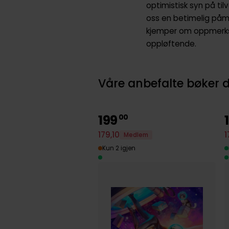
optimistisk syn på til
oss en betimelig påmi
kjemper om oppmerkso
oppløftende.
Våre anbefalte bøker d
199
00
1
179
,
10
Medlem
Kun 2 igjen