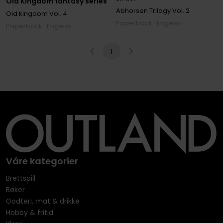
Old Kingdom fantasy series
Abhorsen Trilogy
Vol. 2
Old kingdom
Vol. 4
Paperback · Engelsk
Paperback · Engelsk
1
Våre kategorier
Brettspill
Bøker
Godteri, mat & drikke
Hobby & fritid