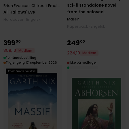
sci-fi standalone novel
Brian Evenson
,
Chikodili Emelumadu
,
Christopher Golden
,
Ellen Dat
from the beloved
All Hallows' Eve
multimillion copy
Massif
Hardcover · Engelsk
bestseller perfect for fans
Paperback · Engelsk
of Andy Weir and Pierce
Brown
399
249
00
00
359
,
10
Medlem
224
,
10
Medlem
Forhåndsbestilling
Ikke på nettlager
Tilgjengelig 17. september 2026
Forhåndsbestill