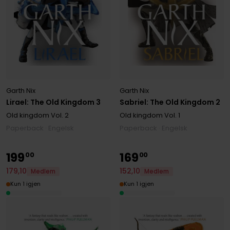
Garth Nix
Garth Nix
Lirael: The Old Kingdom 3
Sabriel: The Old Kingdom 2
Old kingdom
Vol. 2
Old kingdom
Vol. 1
Paperback · Engelsk
Paperback · Engelsk
199
169
00
00
179
,
10
152
,
10
Medlem
Medlem
Kun 1 igjen
Kun 1 igjen