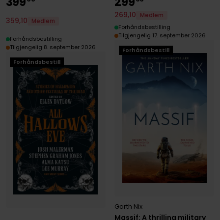
399
299
269
,
10
Medlem
359
,
10
Medlem
Forhåndsbestilling
Tilgjengelig 17. september 2026
Forhåndsbestilling
Tilgjengelig 8. september 2026
Forhåndsbestill
Forhåndsbestill
Garth Nix
Massif: A thrilling military