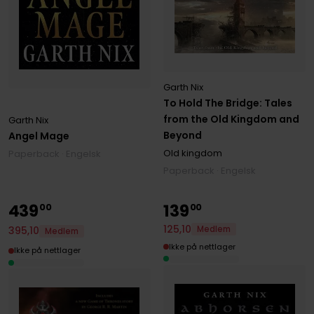
Garth Nix
To Hold The Bridge: Tales
from the Old Kingdom and
Garth Nix
Beyond
Angel Mage
Old kingdom
Paperback · Engelsk
Paperback · Engelsk
439
139
00
00
125
,
10
Medlem
395
,
10
Medlem
Ikke på nettlager
Ikke på nettlager