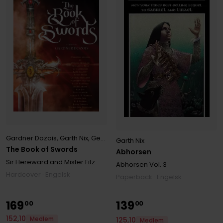
Gardner Dozois
,
Garth Nix
,
George R. R. Martin
,
Robin Hobb
,
Scott Ly
Garth Nix
The Book of Swords
Abhorsen
Sir Hereward and Mister Fitz
Abhorsen
Vol. 3
Hardcover · Engelsk
Paperback · Engelsk
169
139
00
00
152
,
10
Medlem
125
,
10
Medlem