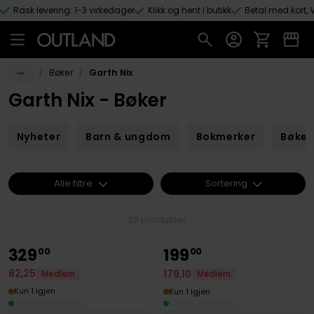
Rask levering: 1-3 virkedager
Klikk og hent i butikk
Betal med kort, V
Hopp til hovedinnhold
/
/
Bøker
Garth Nix
Garth Nix - Bøker
Nyheter
Barn & ungdom
Bokmerker
Bøker
Alle filtre
Sortering
22 produkter
329
199
00
00
82
,
25
179
,
10
Medlem
Medlem
Kun 1 igjen
Kun 1 igjen