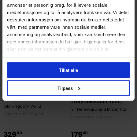
annonser et personlig preg, for å levere sosiale
mediefunksjoner og for å analysere trafikken vår. Vi deler
dessuten informasjon om hvordan du bruker nettstedet
vårt, med partnerne våre innen sosiale medier,
annonsering og analysearbeid, som kan kombinere den
med annen informasjon du har gjort tilgjengelig for dem,
eller som de har samlet inn gjennom din bruk av
tjenestene deres.
Tillat alle
Garth Nix
Garth Nix
Sir Hereward and Mister
Tilpass
Lirael Classic Edition:
Fitz: A fantastical short
Daughter of the Clayr
story collection from
Old kingdom
Vol. 2
international bestseller
Sir Hereward and Mister Fitz
Paperback · Engelsk
Garth Nix
Paperback · Engelsk
329
179
00
00