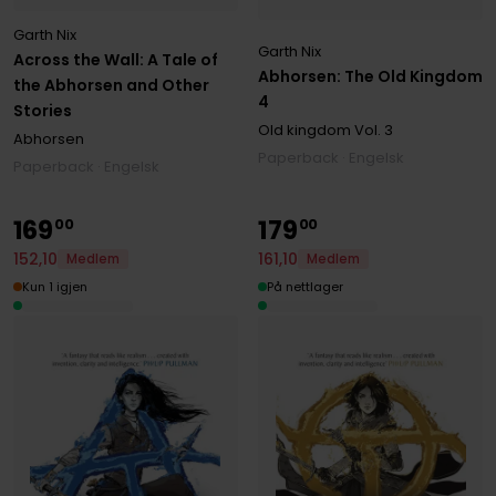
Garth Nix
Garth Nix
Across the Wall: A Tale of
Abhorsen: The Old Kingdom
the Abhorsen and Other
4
Stories
Old kingdom
Vol. 3
Abhorsen
Paperback · Engelsk
Paperback · Engelsk
169
179
00
00
152
,
10
161
,
10
Medlem
Medlem
Kun 1 igjen
På nettlager