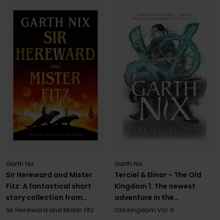
Garth Nix
Garth Nix
Terciel & Elinor - The Old
Sir Hereward and Mister
Kingdom 1: The newest
Fitz: A fantastical short
adventure in the
story collection from
bestselling Old Kingdom
international bestseller
Old kingdom
Vol. 6
Sir Hereward and Mister Fitz