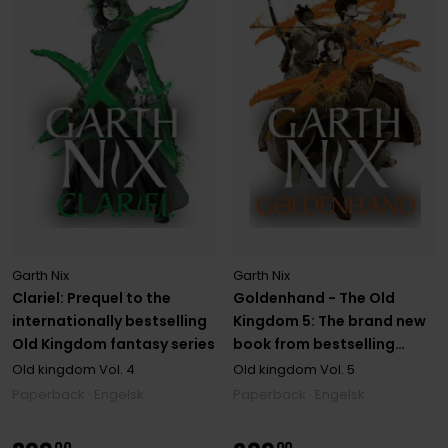
Garth Nix
Garth Nix
Clariel: Prequel to the
Goldenhand - The Old
internationally bestselling
Kingdom 5: The brand new
Old Kingdom fantasy series
book from bestselling
author Garth Nix
Old kingdom
Vol. 4
Old kingdom
Vol. 5
Paperback · Engelsk
Paperback · Engelsk
00
00