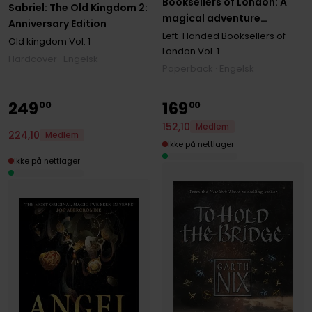
Booksellers of London: A
Sabriel: The Old Kingdom 2:
magical adventure
Anniversary Edition
through London
Left-Handed Booksellers of
Old kingdom
Vol. 1
bookshops from
London
Vol. 1
Hardcover · Engelsk
international bestseller
Paperback · Engelsk
Garth Nix
249
169
00
00
152
,
10
Medlem
224
,
10
Medlem
Ikke på nettlager
Ikke på nettlager