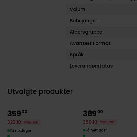
Volum
Subsjanger:
Aldersgruppe
Avansert Format
Språk
Leverandørstatus
Utvalgte produkter
359
389
00
00
350
,
10
323
,
10
Medlem
Medlem
På nettlager
På nettlager