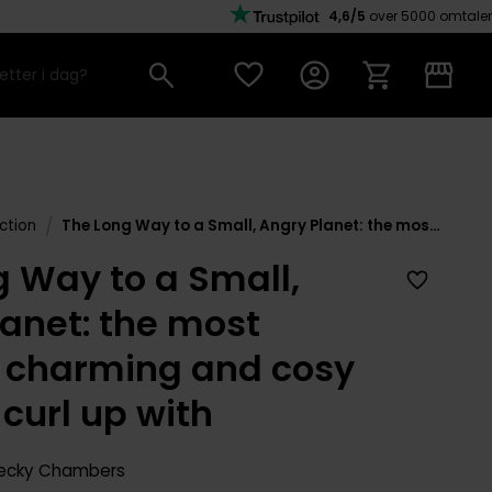
4,6/5
over 5000 omtaler
/
ction
The Long Way to a Small, Angry Planet: the most hopeful, charming and cosy novel to curl up with
g Way to a Small,
lanet: the most
, charming and cosy
 curl up with
ecky Chambers