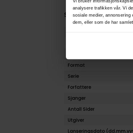
Vi bruker informasjonskapsler
analysere trafikken vår. Vi 
Spesifikasjoner
sosiale medier, annonsering 
dem, eller som de har samlet
Varenummer
Vekt (Kg) :
Opprinnelsesland :
Format
Serie
Forfattere
Sjanger
Antall Sider
Utgiver
Lanseringsdato (dd.mm.yy