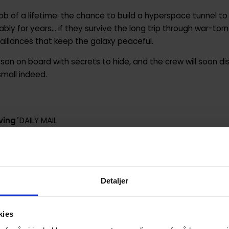
ob of a lifetime: the chance to build a hyperspace tunnel to 
y for years... if they survive the long trip through war-torn
alliances that keep the galaxy peaceful.
rson on board with secrets to hide, and the crew will soon 
small indeed.
ving
'
DAILY MAIL
i-fi while still wowing us with daring leaps of imagination' iB
Detaljer
onal talent, quietly and beautifully redefining the space o
ith a novel in a long, long time'
iO9
kies