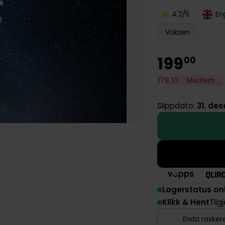
4.2/5
En
Voksen
199
00
179
,
10
Medlem
Slippdato:
31. de
Lagerstatus on
Klikk & Hent
Tilg
Enda raskere