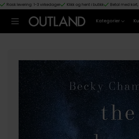
Rask levering: 1-3 virkedager
Klikk og hent i butikk
Betal med kort, 
Hopp til hovedinnhold
Kategorier
Ku