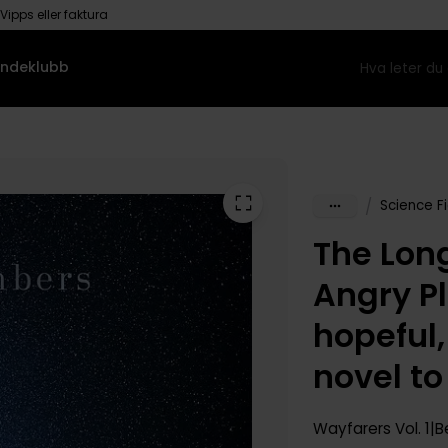
Vipps eller faktura
ndeklubb
/
Science Fi
The Lon
Angry P
hopeful
novel to
Wayfarers
Vol. 1
B