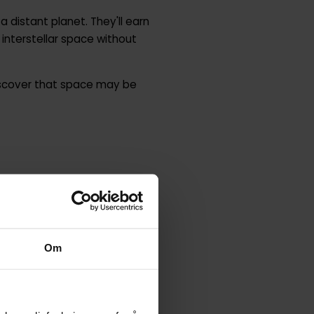
a distant planet. They'll earn
 interstellar space without
discover that space may be
OOKS
Om
pera' TOR.COM