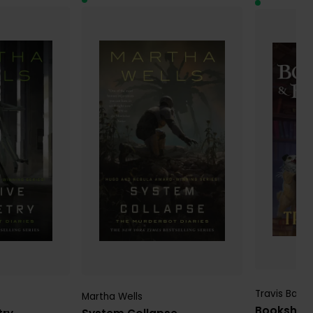
Travis Baldr
Martha Wells
Bookshop