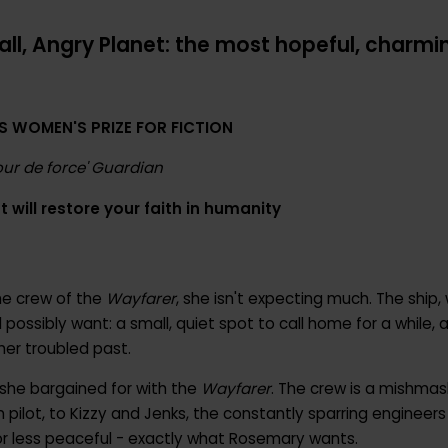
ll, Angry Planet: the most hopeful, charmi
'S
WOMEN'S PRIZE FOR FICTION
ur de force' Guardian
 will restore your faith in humanity
he crew of the
Wayfarer
, she isn't expecting much. The ship
 possibly want: a small, quiet spot to call home for a while, 
her troubled past.
she bargained for with the
Wayfarer
. The crew is a mishmas
ian pilot, to Kizzy and Jenks, the constantly sparring engineer
or less peaceful - exactly what Rosemary wants.