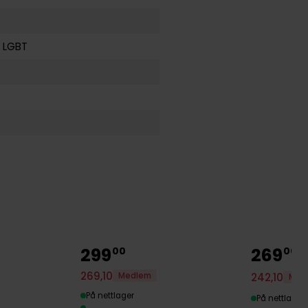
g
LGBT
299
269
00
00
269
,
10
242
,
10
Medlem
Med
På nettlager
På nettlager