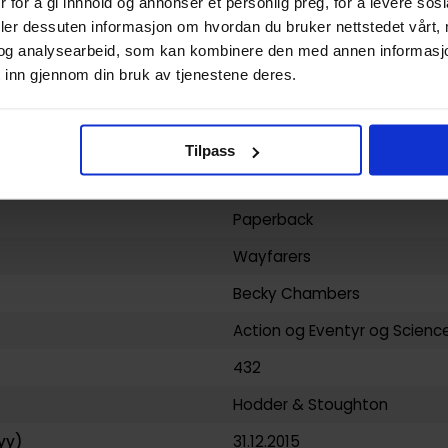
 for å gi innhold og annonser et personlig preg, for å levere sos
deler dessuten informasjon om hvordan du bruker nettstedet vårt,
og analysearbeid, som kan kombinere den med annen informasjon d
 inn gjennom din bruk av tjenestene deres.
9781473619814
0.300000
Tilpass
Storbritannia
Paperback
Wayfarers
Becky Chambers
Action og Eventyr
og
Science
432
Hodder & Stoughton
yy)
31.12.2015