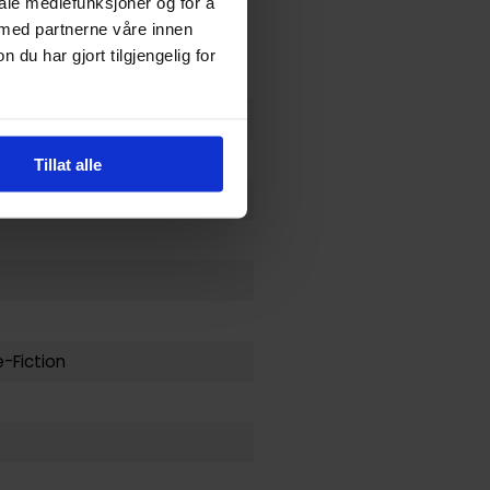
iale mediefunksjoner og for å
 med partnerne våre innen
u har gjort tilgjengelig for
Tillat alle
-Fiction