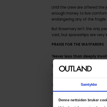
Until the crew are offered the j
enough money to live comfortabl
endangering any of the fragile 
But Rosemary isn't the only pe
vast, but spaceships are very 
PRAISE FOR THE WAYFARERS
'Never less than deeply invol
'Explores the quieter side of sc
'So much fun to read'
HEAT
Samtykke
'Chambers is simply an excepti
'The most fun that I've had w
Denne nettsiden bruker coo