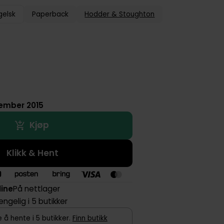
gelsk
Paperback
Hodder & Stoughton
sember 2015
Kjøp
Klikk & Hent
line
På nettlager
jengelig i 5 butikker
 å hente i 5 butikker.
Finn butikk