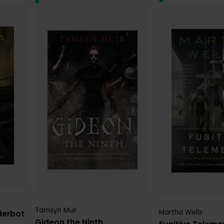
Tamsyn Muir
Martha Wells
derbot
Gideon the Ninth