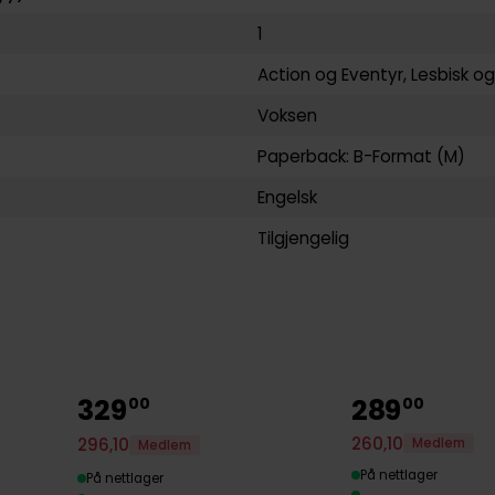
1
Action og Eventyr
,
Lesbisk
o
Voksen
Paperback: B-Format (M)
Engelsk
Tilgjengelig
329
289
00
00
260
,
10
296
,
10
Medlem
Medlem
På nettlager
På nettlager