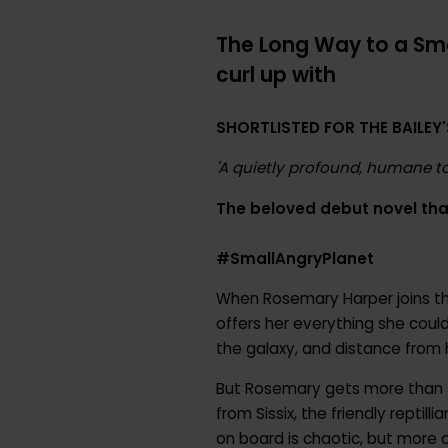
The Long Way to a Sma
curl up with
SHORTLISTED FOR THE BAILEY
'A quietly profound, humane to
The beloved debut novel that
#SmallAngryPlanet
When Rosemary Harper joins t
offers her everything she could
the galaxy, and distance from 
But Rosemary gets more than 
from Sissix, the friendly reptill
on board is chaotic, but more 