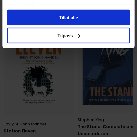
tjenestene deres.
Tillat alle
Tilpass
Stephen King
Emily St. John Mandel
The Stand: Complete and
Station Eleven
Uncut edition