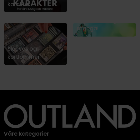
karakter
Sommerens beste
tegneserier og
manga!
Sleeves og
kortlommer
Våre kategorier