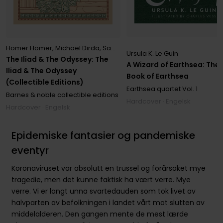
Homer Homer
,
Michael Dirda
,
Samuel Butler
Ursula K. Le Guin
The Iliad & The Odyssey: The
A Wizard of Earthsea: The 
Iliad & The Odyssey
Book of Earthsea
(Collectible Editions)
Earthsea quartet
Vol. 1
Barnes & noble collectible editions
Hardcover · Engelsk
Hardcover · Engelsk
Epidemiske fantasier og pandemiske
eventyr
Koronaviruset var absolutt en trussel og forårsaket mye
tragedie, men det kunne faktisk ha vært verre. Mye
verre. Vi er langt unna svartedauden som tok livet av
halvparten av befolkningen i landet vårt mot slutten av
middelalderen. Den gangen mente de mest lærde