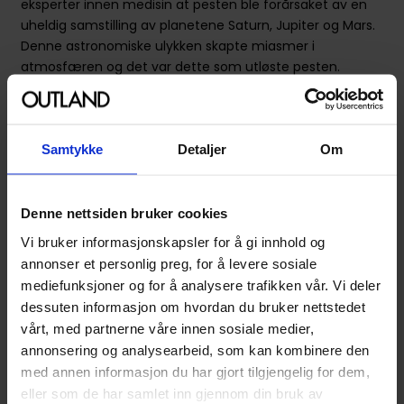
eksperter innen medisin at pesten ble forårsaket av en
uheldig samstilling av planetene Saturn, Jupiter og Mars.
Denne astronomiske ulykken skapte miasmer i
atmosfæren og det var dette som utløste pesten.
Hygiene og levemåte hadde ingenting med saken å
gjøre ...
Vi har en fordel som våre forgjengere ikke hadde:
Samtykke
Detaljer
Om
Moderne vitenskap. Vi vet hva som forårsaker
smittsomme sykdommer, men vi er fortsatt sårbare. Her
er noen tankeeksperimenter som setter pandemien i
Denne nettsiden bruker cookies
perspektiv, samtidig som de gir oss en påminnelse om at
Vi bruker informasjonskapsler for å gi innhold og
vi må være på vakt også i fremtiden.
annonser et personlig preg, for å levere sosiale
mediefunksjoner og for å analysere trafikken vår. Vi deler
Våre anbefalte epidemier* (*fiktive)
dessuten informasjon om hvordan du bruker nettstedet
vårt, med partnerne våre innen sosiale medier,
179
259
00
00
annonsering og analysearbeid, som kan kombinere den
233
,
10
Medlem
161
,
10
med annen informasjon du har gjort tilgjengelig for dem,
Medlem
På nettlager
eller som de har samlet inn gjennom din bruk av
På nettlager