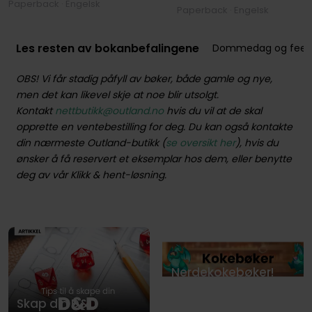
Paperback · Engelsk
Paperback · Engelsk
Les resten av bokanbefalingene
Dommedag og feel
OBS! Vi får stadig påfyll av bøker, både gamle og nye,
men det kan likevel skje at noe blir utsolgt.
Kontakt
nettbutikk@outland.no
hvis du vil at de skal
opprette en ventebestilling for deg. Du kan også kontakte
din nærmeste Outland-butikk (
se oversikt her
), hvis du
ønsker å få reservert et eksemplar hos dem, eller benytte
deg av vår Klikk & hent-løsning.
Nerdekokebøker!
Skap din D&D