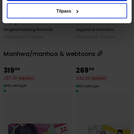
Fei Tian Ye Xiang
,
VIN
Fei Tian Ye Xiang
,
Ruthie (kkcoo
Tilpass
Dinghai Fusheng Records Vol.
Legend of Exorcism Vol. 01
01 (Light Novel)
(Novel)
Dinghai Fusheng Records
Legend of Exorcism
Paperback · Engelsk
Paperback · Engelsk
Manhwa/manhua & webtoons 🌈
319
269
00
00
287
,
10
242
,
10
Medlem
Medlem
På nettlager
På nettlager