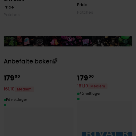
Pride
Pride
Patches
Patches
Anbefalte bøker🌈
179
179
00
00
161
,
10
Medlem
161
,
10
Medlem
På nettlager
På nettlager