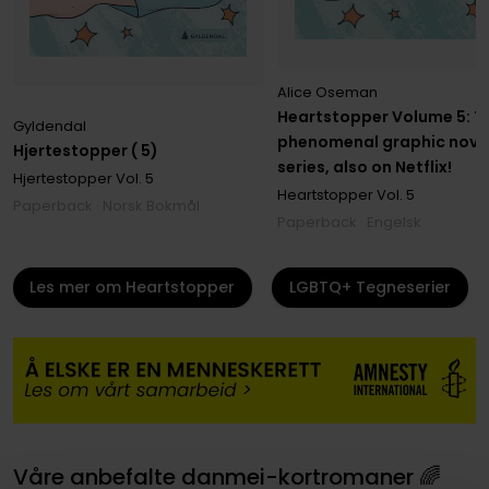
Alice Oseman
Heartstopper Volume 5: T
Gyldendal
phenomenal graphic nove
Hjertestopper ( 5)
series, also on Netflix!
Hjertestopper
Vol. 5
Heartstopper
Vol. 5
Paperback · Norsk Bokmål
Paperback · Engelsk
Les mer om Heartstopper
LGBTQ+ Tegneserier
Våre anbefalte danmei-kortromaner 🌈