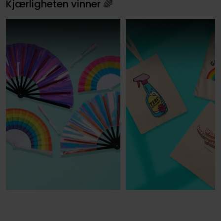
Kjærligheten vinner 🌈
🌈Vifter
🌈Totes
Se mer
Se mer