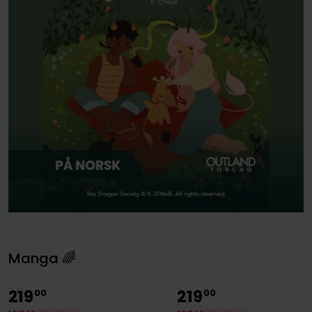
Manga 🌈
219
219
00
00