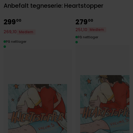
Anbefalt tegneserie: Heartstopper
299
279
00
00
251
,
10
Medlem
269
,
10
Medlem
På nettlager
På nettlager