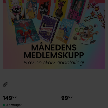
🌈
149
99
00
00
På nettlager