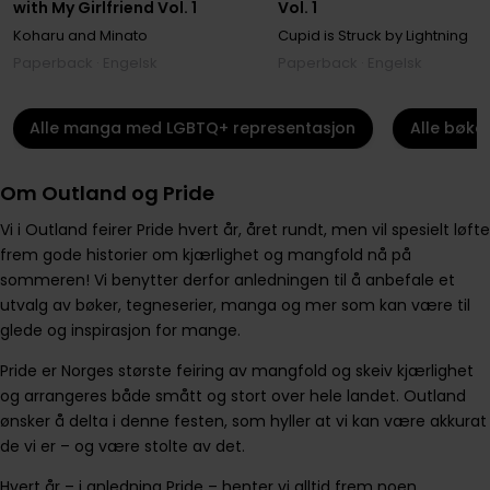
with My Girlfriend Vol. 1
Vol. 1
Koharu and Minato
Cupid is Struck by Lightning
Paperback · Engelsk
Paperback · Engelsk
Alle manga med LGBTQ+ representasjon
Alle bøke
Om Outland og Pride
Vi i Outland feirer Pride hvert år, året rundt, men vil spesielt løfte
frem gode historier om kjærlighet og mangfold nå på
sommeren! Vi benytter derfor anledningen til å anbefale et
utvalg av bøker, tegneserier, manga og mer som kan være til
glede og inspirasjon for mange.
Pride er Norges største feiring av mangfold og skeiv kjærlighet
og arrangeres både smått og stort over hele landet. Outland
ønsker å delta i denne festen, som hyller at vi kan være akkurat
de vi er – og være stolte av det.
Hvert år – i anledning Pride – henter vi alltid frem noen