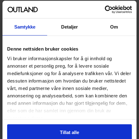
259
259
00
00
233
,
10
233
,
10
Medlem
Medlem
Samtykke
Detaljer
Om
På nettlager
På nettlager
Denne nettsiden bruker cookies
Vi bruker informasjonskapsler for å gi innhold og
annonser et personlig preg, for å levere sosiale
mediefunksjoner og for å analysere trafikken vår. Vi deler
dessuten informasjon om hvordan du bruker nettstedet
vårt, med partnerne våre innen sosiale medier,
annonsering og analysearbeid, som kan kombinere den
med annen informasjon du har gjort tilgjengelig for dem,
eller som de har samlet inn gjennom din bruk av
tjenestene deres.
Tillat alle