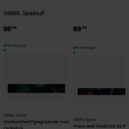
GRRRL Spells🌈
99
99
00
00
På nettlager
På nettlager
GRRRL Spells
GRRRL Spells
Unidentified Flying Gender Iron
Trans and Tired Iron On P
On Patch