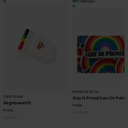
På nettlager
Rainbow & Co
Oslo Pride
Gay Is Proud Iron On Patc
Regnbuestift
Pride
Pride
Patches
Sminke