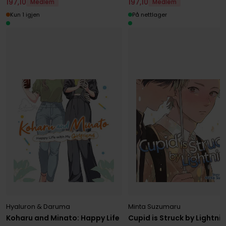
197
,
10
197
,
10
Medlem
Medlem
Kun 1 igjen
På nettlager
Hyaluron & Daruma
Minta Suzumaru
Koharu and Minato: Happy Life
Cupid is Struck by Lightni