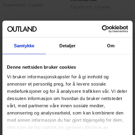
Paperback · Engelsk
Paperback · Engelsk
199
219
00
00
197
,
10
Medlem
179
,
10
Medlem
Ikke på nettlager
Ikke på nettlager
Samtykke
Detaljer
Om
Denne nettsiden bruker cookies
Vi bruker informasjonskapsler for å gi innhold og
annonser et personlig preg, for å levere sosiale
mediefunksjoner og for å analysere trafikken vår. Vi deler
dessuten informasjon om hvordan du bruker nettstedet
vårt, med partnerne våre innen sosiale medier,
annonsering og analysearbeid, som kan kombinere den
med annen informasjon du har gjort tilgjengelig for dem,
eller som de har samlet inn gjennom din bruk av
tjenestene deres.