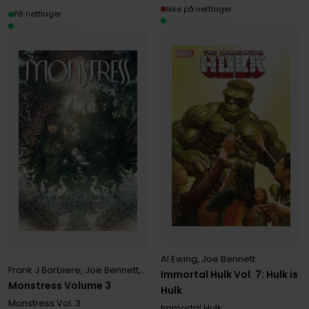
Ikke på nettlager
På nettlager
Al Ewing
,
Joe Bennett
Frank J Barbiere
,
Joe Bennett
,
Marjorie Liu
,
Matt Wagner
,
Sana Take
Immortal Hulk Vol. 7: Hulk is
Monstress Volume 3
Hulk
Monstress
Vol. 3
Immortal Hulk