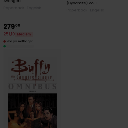
Avengers
(Dynamite)
Vol. 1
Paperback · Engelsk
Paperback · Engelsk
279
00
251
,
10
Medlem
Ikke på nettlager