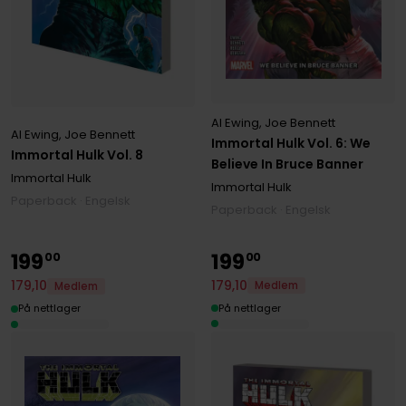
Al Ewing
,
Joe Bennett
Al Ewing
,
Joe Bennett
Immortal Hulk Vol. 6: We
Immortal Hulk Vol. 8
Believe In Bruce Banner
Immortal Hulk
Immortal Hulk
Paperback · Engelsk
Paperback · Engelsk
199
199
00
00
179
,
10
179
,
10
Medlem
Medlem
På nettlager
På nettlager