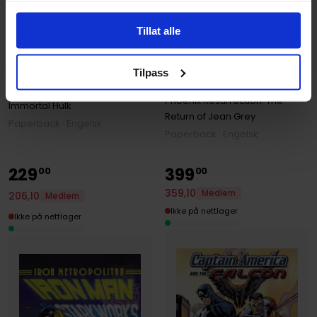
Tillat alle
Belardino Brabo
,
Carlos Pacheco
Phoenix Ressurection: The
Al Ewing
,
Joe Bennett
Return of Jean Grey
Immortal Hulk Vol. 1: Or is
Tilpass
Artgem Variant
He Both?
Phoenix Resurrection: The
Immortal Hulk
Return of Jean Grey
Paperback · Engelsk
Paperback · Engelsk
229
399
00
00
359
,
10
Medlem
206
,
10
Medlem
Ikke på nettlager
Ikke på nettlager