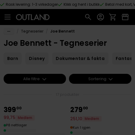
Rask levering: 1-3 virkedager
Klikk og hent i butikk
Betal med kort, V
Hopp til hovedinnhold
/
/
Tegneserier
Joe Bennett
Joe Bennett - Tegneserier
Barn
Disney
Dokumentar & fakta
Fantas
Alle filtre
Sortering
17 produkter
399
279
00
00
99
,
75
Medlem
251
,
10
Medlem
På nettlager
Kun 1 igjen