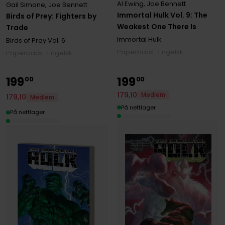
Al Ewing
,
Joe Bennett
Gail Simone
,
Joe Bennett
Immortal Hulk Vol. 9: The
Birds of Prey: Fighters by
Weakest One There Is
Trade
Immortal Hulk
Birds of Pray
Vol. 6
Paperback · Engelsk
Paperback · Engelsk
199
199
00
00
179
,
10
Medlem
179
,
10
Medlem
På nettlager
På nettlager