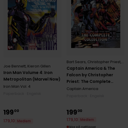
Bart Sears
,
Christopher Priest
,
Jo
Joe Bennett
,
Kieron Gillen
Captain America & The
Iron Man Volume 4: Iron
Falcon by Christopher
Metropolitan (Marvel Now)
Priest: The Complete
Iron Man
Vol. 4
Collection
Captain America
Paperback · Engelsk
Paperback · Engelsk
199
199
00
00
179
,
10
Medlem
179
,
10
Medlem
Ikke på nettlager