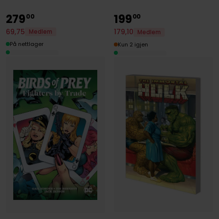
279
199
00
00
69
,
75
179
,
10
Medlem
Medlem
På nettlager
Kun 2 igjen