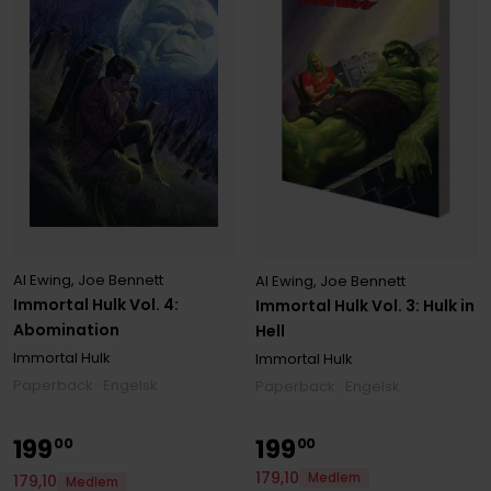
Al Ewing
,
Joe Bennett
Al Ewing
,
Joe Bennett
Immortal Hulk Vol. 4:
Immortal Hulk Vol. 3: Hulk in
Abomination
Hell
Immortal Hulk
Immortal Hulk
Paperback · Engelsk
Paperback · Engelsk
199
199
00
00
179
,
10
Medlem
179
,
10
Medlem