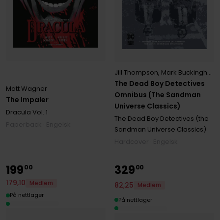
Jill Thompson
,
Mark Buckingham
The Dead Boy Detectives
Matt Wagner
Omnibus (The Sandman
The Impaler
Universe Classics)
Dracula
Vol. 1
The Dead Boy Detectives (the
Paperback · Engelsk
Sandman Universe Classics)
Hardcover · Engelsk
199
329
00
00
179
,
10
Medlem
82
,
25
Medlem
På nettlager
På nettlager