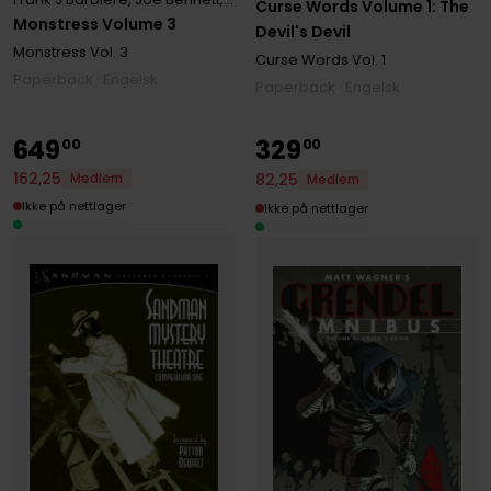
Curse Words Volume 1: The
Monstress Volume 3
Devil's Devil
Monstress
Vol. 3
Curse Words
Vol. 1
Paperback · Engelsk
Paperback · Engelsk
649
329
00
00
162
,
25
82
,
25
Medlem
Medlem
Ikke på nettlager
Ikke på nettlager