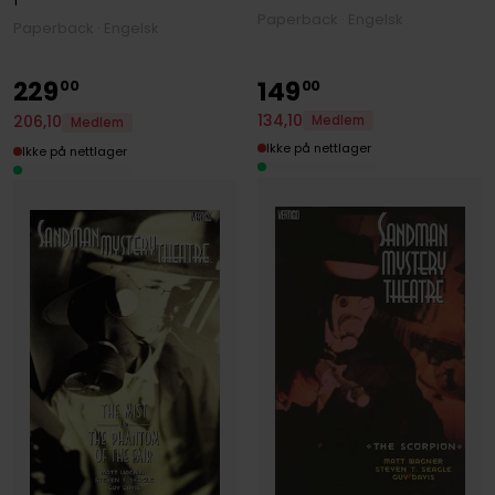
1
Paperback · Engelsk
Paperback · Engelsk
229
149
00
00
134
,
10
206
,
10
Medlem
Medlem
Ikke på nettlager
Ikke på nettlager