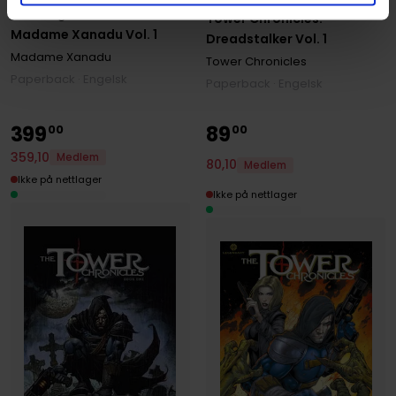
Matt Wagner
Tower Chronicles:
Madame Xanadu Vol. 1
Dreadstalker Vol. 1
Madame Xanadu
Tower Chronicles
Paperback · Engelsk
Paperback · Engelsk
399
89
00
00
359
,
10
Medlem
80
,
10
Medlem
Ikke på nettlager
Ikke på nettlager