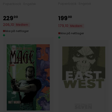
Paperback · Engelsk
Paperback · Engelsk
229
199
00
00
206
,
10
Medlem
179
,
10
Medlem
Ikke på nettlager
Ikke på nettlager