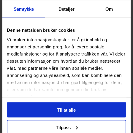
149
179
00
00
Samtykke
Detaljer
Om
161
,
10
134
,
10
Medlem
Medlem
Ikke på nettlager
Ikke på nettlager
Denne nettsiden bruker cookies
Vi bruker informasjonskapsler for å gi innhold og
annonser et personlig preg, for å levere sosiale
mediefunksjoner og for å analysere trafikken vår. Vi deler
dessuten informasjon om hvordan du bruker nettstedet
vårt, med partnerne våre innen sosiale medier,
annonsering og analysearbeid, som kan kombinere den
med annen informasjon du har gjort tilgjengelig for dem,
eller som de har samlet inn gjennom din bruk av
tjenestene deres.
Tillat alle
Tilpass
Matt Wagner
,
Simon Bisley