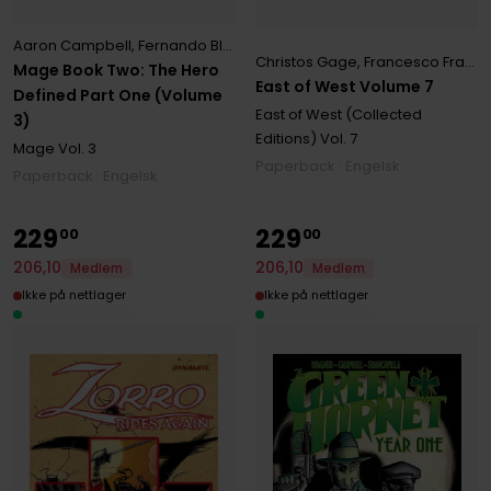
Aaron Campbell
,
Fernando Blanco
,
James Kuhoric
,
Kevin Sharpe
,
M
Christos Gage
,
Francesco Francavilla
Mage Book Two: The Hero
East of West Volume 7
Defined Part One (Volume
East of West (Collected
3)
Editions)
Vol. 7
Mage
Vol. 3
Paperback · Engelsk
Paperback · Engelsk
229
229
00
00
206
,
10
206
,
10
Medlem
Medlem
Ikke på nettlager
Ikke på nettlager