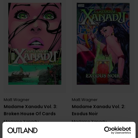
Matt Wagner
Matt Wagner
Madame Xanadu Vol. 3:
Madame Xanadu Vol. 2:
Broken House Of Cards
Exodus Noir
Madame Xanadu
Madame Xanadu
Paperback · Engelsk
Paperback · Engelsk