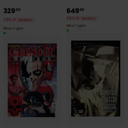
329
649
00
00
584
,
10
Medlem
296
,
10
Medlem
Kun 1 igjen
Kun 2 igjen