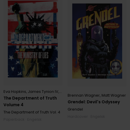
Eva Hopkins
,
James Tynion IV
,
Joseph Michael Linsner
,
Martin Simm
Brennan Wagner
,
Matt Wagner
The Department of Truth
Grendel: Devil's Odyssey
Volume 4
Grendel
The Department of Truth
Vol. 4
Hardcover · Engelsk
Paperback · Engelsk