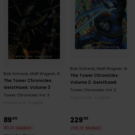
Bob Schreck
,
Matt Wagner
,
Simon Bisley
Bob Schreck
,
Matt Wagner
,
Rodney Ramos
,
Ryan Brown
,
Simon Bisl
The Tower Chronicles:
The Tower Chronicles:
Volume 2: Geisthawk
GeistHawk: Volume 3
Tower Chronicles
Vol. 2
Tower Chronicles
Vol. 3
Paperback · Engelsk
Paperback · Engelsk
89
229
00
00
80
,
10
206
,
10
Medlem
Medlem