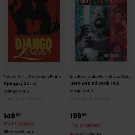
Eric Reynolds
,
Gary Groth
,
Matt Wagner
Esteve Polls
,
Francesco Francavilla
,
Jae Lee
,
Matt Wagner
,
Quentin 
Hero Denied Book Two
Django / Zorro
Mage
Vol. 6
Django
Vol. 2
Paperback · Engelsk
Hardcover · Engelsk
149
199
00
00
134
,
10
Medlem
179
,
10
Medlem
Ikke på nettlager
Ikke på nettlager