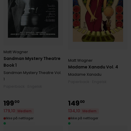
Matt Wagner
Sandman Mystery Theatre
Matt Wagner
Book 1
Madame Xanadu Vol. 4
Sandman Mystery Theatre
Vol.
Madame Xanadu
1
Paperback · Engelsk
Paperback · Engelsk
199
149
00
00
179
,
10
134
,
10
Medlem
Medlem
Ikke på nettlager
Ikke på nettlager