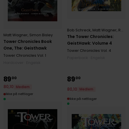
Bob Schreck
,
Matt Wagner
,
Rodney Ramos
Matt Wagner
,
Simon Bisley
The Tower Chronicles:
Tower Chronicles Book
GeistHawk: Volume 4
One, The: Geisthawk
Tower Chronicles
Vol. 4
Tower Chronicles
Vol. 1
Paperback · Engelsk
Hardcover · Engelsk
89
89
00
00
80
,
10
Medlem
80
,
10
Medlem
Ikke på nettlager
Ikke på nettlager