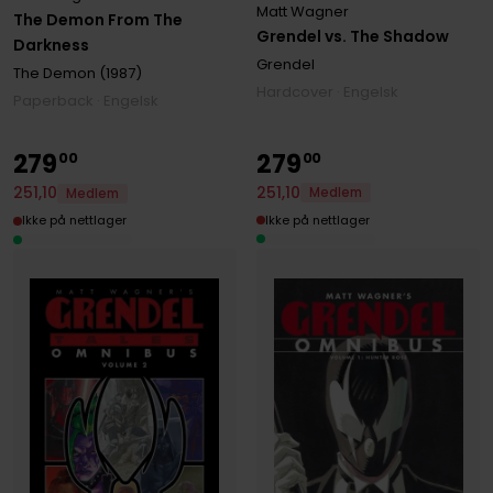
Matt Wagner
The Demon From The
Grendel vs. The Shadow
Darkness
Grendel
The Demon (1987)
Hardcover · Engelsk
Paperback · Engelsk
279
279
00
00
251
,
10
251
,
10
Medlem
Medlem
Ikke på nettlager
Ikke på nettlager