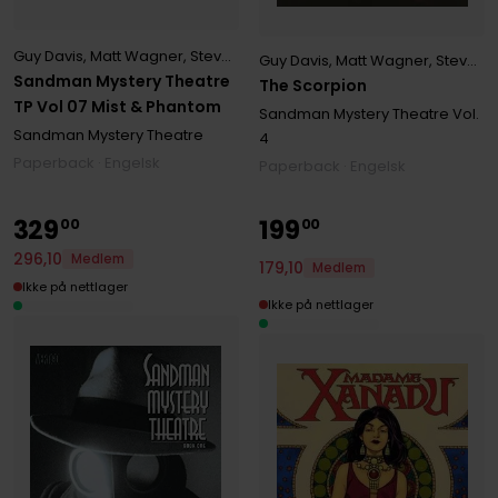
Guy Davis
,
Matt Wagner
,
Steven T Seagle
Guy Davis
,
Matt Wagner
,
Steven T Seagle
Sandman Mystery Theatre
The Scorpion
TP Vol 07 Mist & Phantom
Sandman Mystery Theatre
Vol.
Sandman Mystery Theatre
4
Paperback · Engelsk
Paperback · Engelsk
329
199
00
00
296
,
10
Medlem
179
,
10
Medlem
Ikke på nettlager
Ikke på nettlager