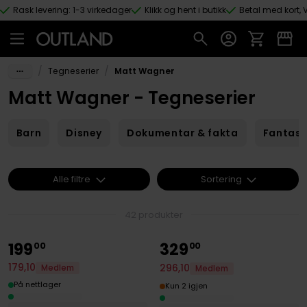
Rask levering: 1-3 virkedager
Klikk og hent i butikk
Betal med kort, V
Hopp til hovedinnhold
/
/
Tegneserier
Matt Wagner
Matt Wagner - Tegneserier
Barn
Disney
Dokumentar & fakta
Fantas
Alle filtre
Sortering
42 produkter
199
329
00
00
179
,
10
296
,
10
Medlem
Medlem
På nettlager
Kun 2 igjen