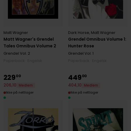
Matt Wagner
Dark Horse
,
Matt Wagner
Matt Wagner's Grendel
Grendel Omnibus Volume 1:
Tales Omnibus Volume 2
Hunter Rose
Grendel
Vol. 2
Grendel
Vol. 1
Paperback · Engelsk
Paperback · Engelsk
229
449
00
00
206
,
10
404
,
10
Medlem
Medlem
Ikke på nettlager
Ikke på nettlager