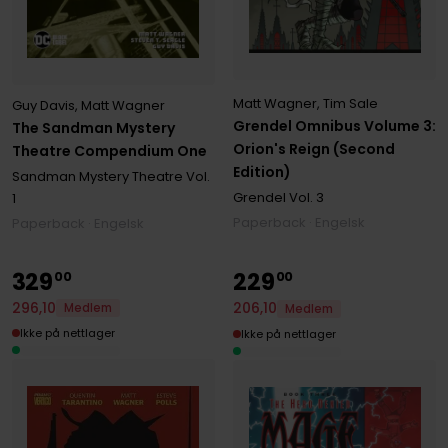
Matt Wagner
,
Tim Sale
Guy Davis
,
Matt Wagner
Grendel Omnibus Volume 3:
The Sandman Mystery
Orion's Reign (Second
Theatre Compendium One
Edition)
Sandman Mystery Theatre
Vol.
Grendel
Vol. 3
1
Paperback · Engelsk
Paperback · Engelsk
329
229
00
00
296
,
10
206
,
10
Medlem
Medlem
Ikke på nettlager
Ikke på nettlager