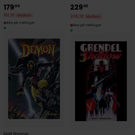
179
229
00
00
161
,
10
Medlem
206
,
10
Medlem
Ikke på nettlager
Ikke på nettlager
Matt Wagner