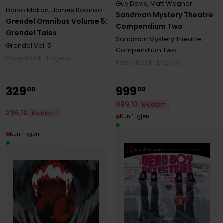
Guy Davis
,
Matt Wagner
Darko Makan
,
James Robinson
,
Matt Wagner
Sandman Mystery Theatre
Grendel Omnibus Volume 5:
Compendium Two
Grendel Tales
Sandman Mystery Theatre
Grendel
Vol. 5
Compendium Two
Paperback · Engelsk
Paperback · Engelsk
329
999
00
00
899
,
10
Medlem
296
,
10
Medlem
Kun 1 igjen
Kun 1 igjen