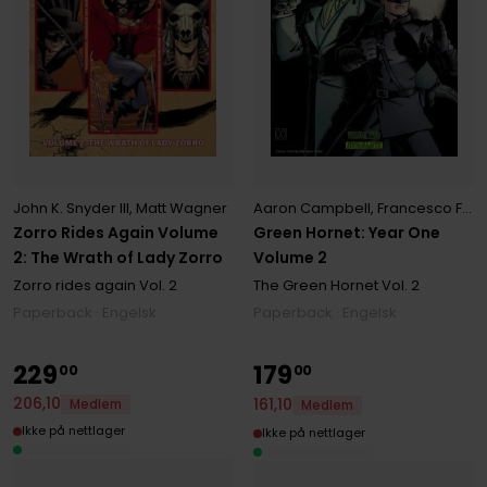
John K. Snyder III
,
Matt Wagner
Aaron Campbell
,
Francesco Francavilla
Zorro Rides Again Volume
Green Hornet: Year One
2: The Wrath of Lady Zorro
Volume 2
Zorro rides again
Vol. 2
The Green Hornet
Vol. 2
Paperback · Engelsk
Paperback · Engelsk
229
179
00
00
206
,
10
161
,
10
Medlem
Medlem
Ikke på nettlager
Ikke på nettlager