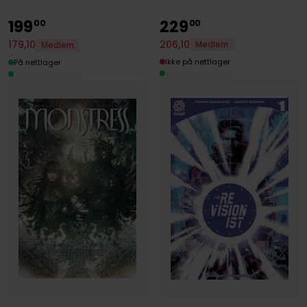
199
229
00
00
206
,
10
179
,
10
Medlem
Medlem
Ikke på nettlager
På nettlager