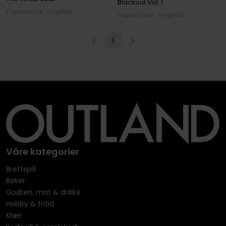
Blackout
Vol. 1
Paperback · Engelsk
Paperback · Engelsk
1
Våre kategorier
Brettspill
Bøker
Godteri, mat & drikke
Hobby & fritid
Klær