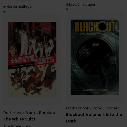
Ikke på nettlager
Ikke på nettlager
Colin Lorimer
,
Frank J Barbiere
,
M
Dark Horse
,
Frank J Barbiere
Blackout Volume 1: Into the
The White Suits
Dark
The White Suits