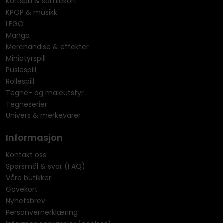
Kortspill & samlekort
KPOP & musikk
LEGO
Manga
Merchandise & effekter
Miniatyrspill
Puslespill
Rollespill
Tegne- og maleutstyr
Tegneserier
Univers & merkevarer
Informasjon
Kontakt oss
Spørsmål & svar (FAQ)
Våre butikker
Gavekort
Nyhetsbrev
Personvernerklæring