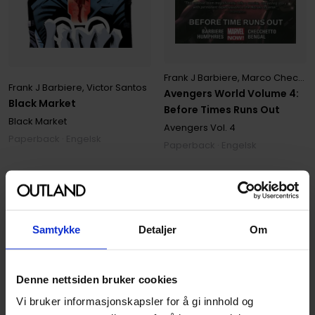
Frank J Barbiere
,
Marco Checchetto
Frank J Barbiere
,
Victor Santos
Avengers World Volume 4:
Black Market
Before Times Runs Out
Black Market
Avengers
Vol. 4
Paperback · Engelsk
Paperback · Engelsk
129
199
00
00
179
,
10
Medlem
116
,
10
Medlem
Ikke på nettlager
Samtykke
Detaljer
Om
Ikke på nettlager
Denne nettsiden bruker cookies
Vi bruker informasjonskapsler for å gi innhold og