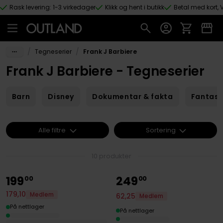
Rask levering: 1-3 virkedager
Klikk og hent i butikk
Betal med kort, V
Hopp til hovedinnhold
/
/
Tegneserier
Frank J Barbiere
Frank J Barbiere - Tegneserier
Barn
Disney
Dokumentar & fakta
Fantas
Alle filtre
Sortering
10 produkter
199
249
00
00
179
,
10
Medlem
62
,
25
Medlem
På nettlager
På nettlager