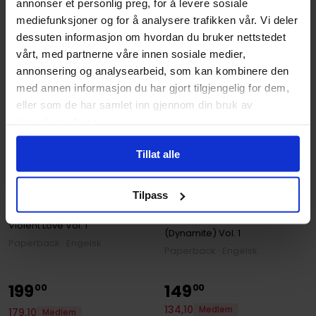
annonser et personlig preg, for å levere sosiale
mediefunksjoner og for å analysere trafikken vår. Vi deler
dessuten informasjon om hvordan du bruker nettstedet
vårt, med partnerne våre innen sosiale medier,
annonsering og analysearbeid, som kan kombinere den
med annen informasjon du har gjort tilgjengelig for dem,
eller som de har samlet inn gjennom din bruk av
tjenestene deres.
Tillat alle
Frank J Barbiere
,
Joe Bennett
,
Tat
Frank J Barbiere
,
Victor Santos
Solar: Man of the Atom
Violent Love Volume 1: Stay
Tilpass
Volume 1 - Nuclear Family
Dangerous
Solar: Man of the Atom
Violent Love
Vol. 1
(Dynamite)
Vol. 1
Paperback · Engelsk
Paperback · Engelsk
199
149
00
00
134
,
10
Medlem
179
,
10
Medlem