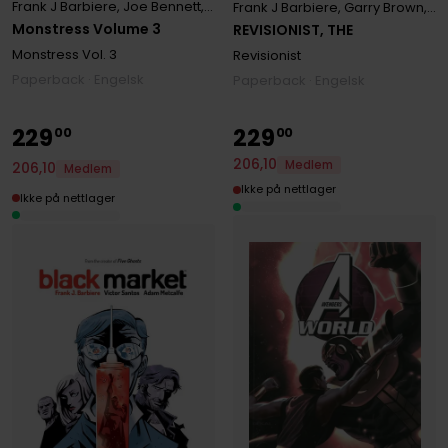
Frank J Barbiere
,
Joe Bennett
,
Marjorie Liu
,
Matt Wagner
,
Sana Take
Frank J Barbiere
,
Garry Brown
,
Mi
Monstress Volume 3
REVISIONIST, THE
Monstress
Vol. 3
Revisionist
Paperback · Engelsk
Paperback · Engelsk
229
229
00
00
206
,
10
Medlem
206
,
10
Medlem
Ikke på nettlager
Ikke på nettlager