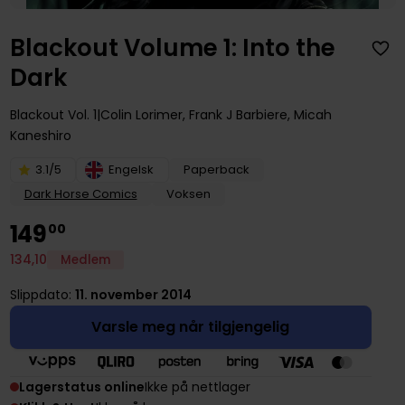
Blackout Volume 1: Into the
Dark
Blackout
Vol. 1
Colin Lorimer
,
Frank J Barbiere
,
Micah
Kaneshiro
3.1/5
Engelsk
Paperback
Dark Horse Comics
Voksen
149
00
134
,
10
Medlem
Slippdato:
11. november 2014
Varsle meg når tilgjengelig
Lagerstatus online
Ikke på nettlager