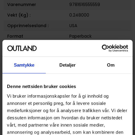
Varenummer
9781616555559
Vekt (Kg) :
0.248000
Opprinnelsesland :
USA
Format
Paperback
Serie
Blackout
Forfattere
Colin Lorimer
,
Frank J
Barbiere
og
Micah
Samtykke
Detaljer
Om
Kaneshiro
Sjanger
Superhelt
Denne nettsiden bruker cookies
Illustratør
Colin Lorimer, Micah
Vi bruker informasjonskapsler for å gi innhold og
Kaneshiro
annonser et personlig preg, for å levere sosiale
Antall Sider
104
mediefunksjoner og for å analysere trafikken vår. Vi deler
dessuten informasjon om hvordan du bruker nettstedet
Utgiver
Dark Horse Comics
vårt, med partnerne våre innen sosiale medier,
Lanseringsdato
11.11.2014
annonsering og analysearbeid, som kan kombinere den