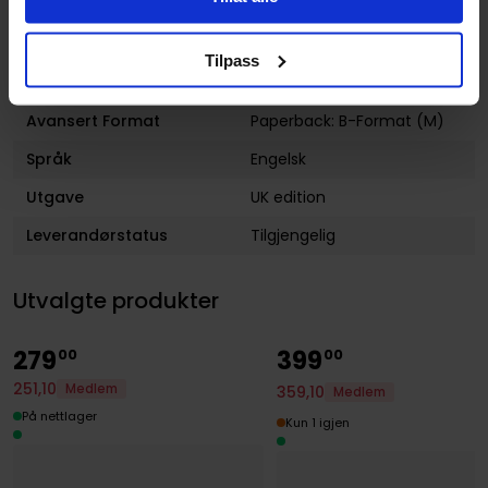
(dd.mm.yyyy)
Subsjanger:
Episk
Tilpass
Aldersgruppe
Voksen
Avansert Format
Paperback: B-Format (M)
Språk
Engelsk
Utgave
UK edition
Leverandørstatus
Tilgjengelig
Utvalgte produkter
279
399
00
00
251
,
10
Medlem
359
,
10
Medlem
På nettlager
Kun 1 igjen