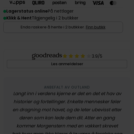
Lagerstatus online
På nettlager
Klikk & Hent
Tilgjengelig i 2 butikker
Enda raskere å hente i 2 butikker.
Finn butikk
3.9
/5
Les anmeldelser
ANBEFALT AV OUTLAND
Langt inn i verdens kjerne er det en det et hav av
historier og fortellinger. Enkelte mennesker føler
en dragning mot havet, og de leter ubevisst etter
døren som kan lede dem dit. Atter en gang
kommer Morgenstern med en vakkert skrevet
bok hvor man ikke klarer å la være å forelske seg