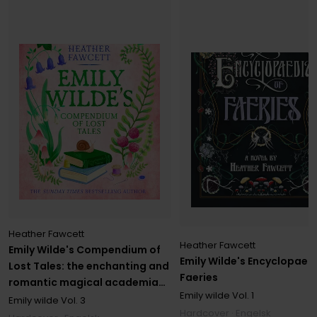
Heather Fawcett
Heather Fawcett
Emily Wilde's Compendium of
Emily Wilde's Encyclopaed
Lost Tales: the enchanting and
Faeries
romantic magical academia
Emily wilde
Vol. 1
phenomenon!
Emily wilde
Vol. 3
Hardcover · Engelsk