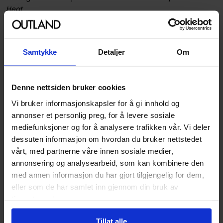
Heat
Spesifikasjoner
Samtykke
Detaljer
Om
Varenummer
9781784702861
Vekt (Kg) :
0.404000
Denne nettsiden bruker cookies
Opprinnelsesland :
Storbritannia
Vi bruker informasjonskapsler for å gi innhold og
annonser et personlig preg, for å levere sosiale
Format
Paperback
mediefunksjoner og for å analysere trafikken vår. Vi deler
Forfattere
Erin Morgenstern
dessuten informasjon om hvordan du bruker nettstedet
Sjanger
Folkeeventyr og Myter
og
vårt, med partnerne våre innen sosiale medier,
Fantasy
annonsering og analysearbeid, som kan kombinere den
med annen informasjon du har gjort tilgjengelig for dem,
Antall Sider
512
eller som de har samlet inn gjennom din bruk av
Utgiver
Vintage
tjenestene deres.
Lanseringsdato
06.08.2020
Tillat alle