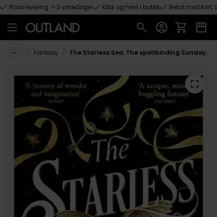
Rask levering: 1-3 virkedager
Klikk og hent i butikk
Betal med kort, V
Hopp til hovedinnhold
/
/
Fantasy
The Starless Sea: The spellbinding Sunday Times bestseller