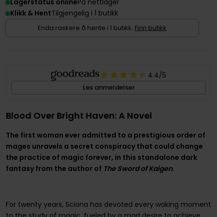
Lagerstatus online
På nettlager
Klikk & Hent
Tilgjengelig i 1 butikk
Enda raskere å hente i 1 butikk.
Finn butikk
4.4
/5
Les anmeldelser
Blood Over Bright Haven: A Novel
The first woman ever admitted to a prestigious order of
mages unravels a secret conspiracy that could change
the practice of magic forever, in this standalone dark
fantasy from the author of
The Sword of Kaigen
.
For twenty years, Sciona has devoted every waking moment
to the study of magic, fueled by a mad desire to achieve