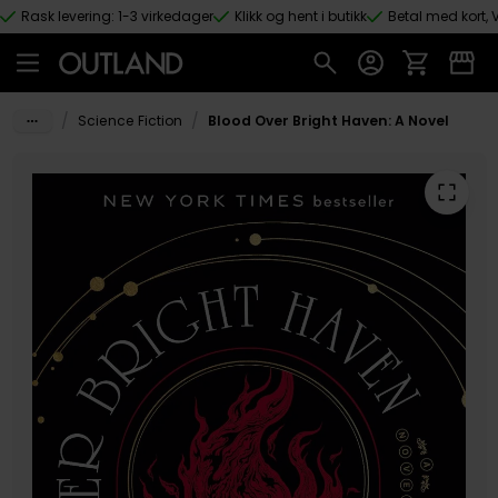
Rask levering: 1-3 virkedager
Klikk og hent i butikk
Betal med kort, V
Hopp til hovedinnhold
/
/
Science Fiction
Blood Over Bright Haven: A Novel