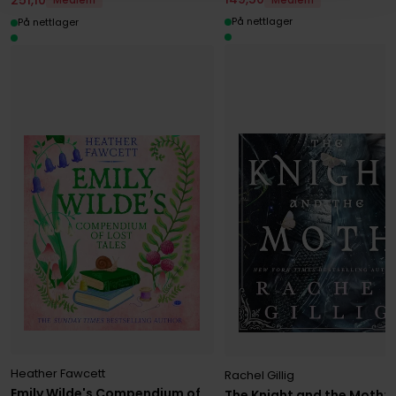
Medlem
På nettlager
På nettlager
Heather Fawcett
Rachel Gillig
Emily Wilde's Compendium of
The Knight and the Moth: 