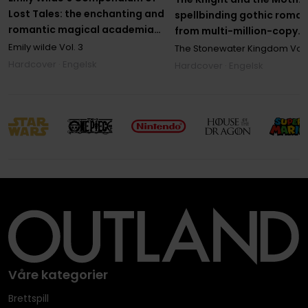
Lost Tales: the enchanting and
spellbinding gothic roma
romantic magical academia
from multi-million-copy
phenomenon!
bestseller Rachel Gillig
Emily wilde
Vol. 3
The Stonewater Kingdom
Vol. 
Hardcover · Engelsk
Hardcover · Engelsk
Våre kategorier
Brettspill