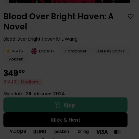
Blood Over Bright Haven: A
Novel
Blood Over Bright Haven
M L Wang
4.4/5
Engelsk
Hardcover
Del Rey Books
Voksen
349
00
314
,
10
Medlem
Slippdato:
29. oktober 2024
Kjøp
Klikk & Hent