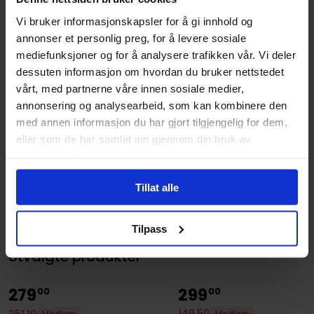
(dd.mm.yyyy)
Vi bruker informasjonskapsler for å gi innhold og
Subsjanger:
Action og Eventyr
,
Dark
annonser et personlig preg, for å levere sosiale
Fantasy
og
Viktoriansk
mediefunksjoner og for å analysere trafikken vår. Vi deler
fantasy
dessuten informasjon om hvordan du bruker nettstedet
Aldersgruppe
Voksen
vårt, med partnerne våre innen sosiale medier,
annonsering og analysearbeid, som kan kombinere den
Illustrasjoner
ONE B&amp;W
med annen informasjon du har gjort tilgjengelig for dem,
ILLUSTRATION; 4C
eller som de har samlet inn gjennom din bruk av
ENDPAPERS
tjenestene deres.
Avansert Format
Hardcover
Tillat alle
Språk
Engelsk
Leverandørstatus
Tilgjengelig
Tilpass
Utvalgte produkter
279
299
00
00
149
,
50
251
,
10
Medlem