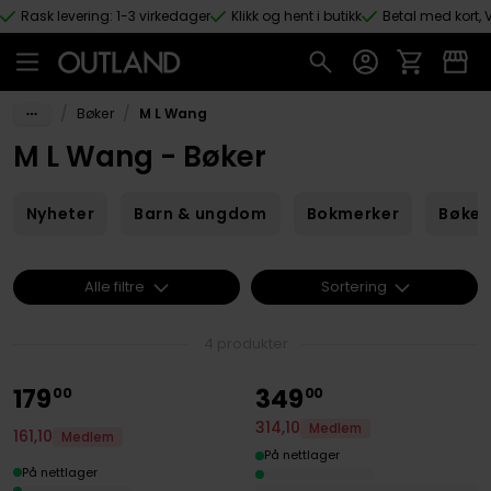
Rask levering: 1-3 virkedager
Klikk og hent i butikk
Betal med kort, V
Hopp til hovedinnhold
/
/
Bøker
M L Wang
M L Wang - Bøker
Nyheter
Barn & ungdom
Bokmerker
Bøker
Alle filtre
Sortering
4 produkter
179
349
00
00
314
,
10
Medlem
161
,
10
Medlem
På nettlager
På nettlager