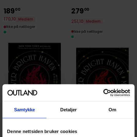
189
279
00
00
170
,
10
Medlem
251
,
10
Medlem
Ikke på nettlager
Ikke på nettlager
Samtykke
Detaljer
Om
Denne nettsiden bruker cookies
M L Wang