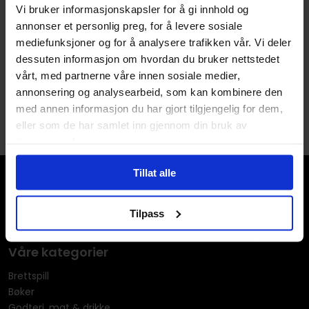
Vi bruker informasjonskapsler for å gi innhold og
Blood Over Bright Haven: A
M L Wang
annonser et personlig preg, for å levere sosiale
Novel
Blood Over Bright Haven
mediefunksjoner og for å analysere trafikken vår. Vi deler
Blood Over Bright Haven
Paperback · Engelsk
dessuten informasjon om hvordan du bruker nettstedet
Paperback · Engelsk
vårt, med partnerne våre innen sosiale medier,
annonsering og analysearbeid, som kan kombinere den
1
med annen informasjon du har gjort tilgjengelig for dem,
eller som de har samlet inn gjennom din bruk av
tjenestene deres.
Tillat alle
Tilpass
Våre kategorier
Brettspill
Bøker
Godteri, mat & drikke