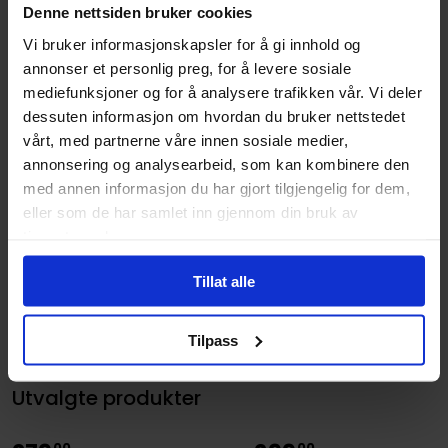
Fantasy
Denne nettsiden bruker cookies
Vi bruker informasjonskapsler for å gi innhold og
Antall Sider
336
annonser et personlig preg, for å levere sosiale
Utgiver
St Martin's Press
mediefunksjoner og for å analysere trafikken vår. Vi deler
Lanseringsdato
06.08.2024
dessuten informasjon om hvordan du bruker nettstedet
(dd.mm.yyyy)
vårt, med partnerne våre innen sosiale medier,
annonsering og analysearbeid, som kan kombinere den
Subsjanger:
Action og Eventyr
og
Dark
med annen informasjon du har gjort tilgjengelig for dem,
Fantasy
eller som de har samlet inn gjennom din bruk av
Aldersgruppe
Voksen
tjenestene deres.
Avansert Format
Hardcover
Tillat alle
Språk
Engelsk
Leverandørstatus
Tilgjengelig
Tilpass
Utvalgte produkter
00
00