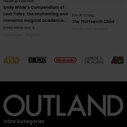
Heather Fawcett
Emily Wilde's Compendium of
Lost Tales: the enchanting and
Erin A. Craig
romantic magical academia
The Thirteenth Child
phenomenon!
Emily wilde
Vol. 3
Hardcover · Engelsk
Hardcover · Engelsk
Våre kategorier