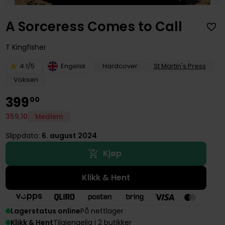
A Sorceress Comes to Call
T Kingfisher
4.1/5
Engelsk
Hardcover
St Martin's Press
Voksen
399
00
359
,
10
Medlem
Slippdato:
6. august 2024
Kjøp
Klikk & Hent
Lagerstatus online
På nettlager
Klikk & Hent
Tilgjengelig i 2 butikker