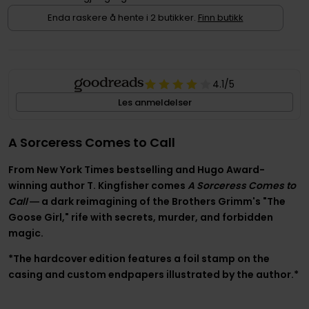
Enda raskere å hente i 2 butikker.
Finn butikk
4.1
/5
Les anmeldelser
A Sorceress Comes to Call
From New York Times bestselling and Hugo Award-
winning author T. Kingfisher comes
A Sorceress Comes to
Call
― a dark reimagining of the Brothers Grimm's "The
Goose Girl," rife with secrets, murder, and forbidden
magic.
*The hardcover edition features a foil stamp on the
casing and custom endpapers illustrated by the author.*