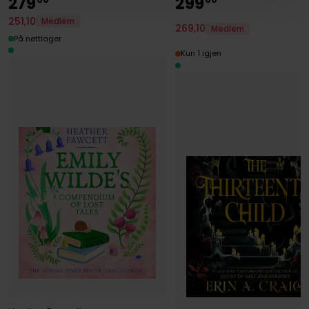
279
299
251
,
10
Medlem
269
,
10
Medlem
På nettlager
Kun 1 igjen