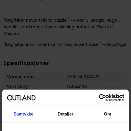
"Kingfisher never fails to dazzle." ―Peter S. Beagle, Hugo-,
Nebula-, and Locus-Award winning author of
The Last
Unicorn
"Kingfisher is an inventive fantasy powerhouse."
―BookPage
Spesifikasjoner
Varenummer
9781250244079
Vekt (Kg) :
0.454000
Opprinnelsesland :
USA
Format
Hardcover
Samtykke
Detaljer
Om
Forfattere
T Kingfisher
Genre
Folkeeventyr og Myter
og