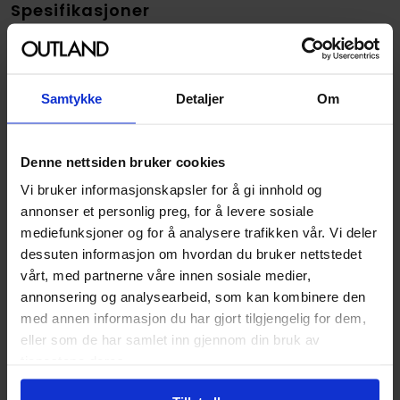
Spesifikasjoner
Varenummer
9780008381387
Vekt (Kg) :
0.270000
Samtykke
Detaljer
Om
Opprinnelsesland :
Storbritannia
Format
Paperback
Denne nettsiden bruker cookies
Serie
Amina al-Sirafi
Vi bruker informasjonskapsler for å gi innhold og
Forfattere
Shannon Chakraborty
annonser et personlig preg, for å levere sosiale
mediefunksjoner og for å analysere trafikken vår. Vi deler
Sjanger
Action og Eventyr
og
dessuten informasjon om hvordan du bruker nettstedet
Fantasy
vårt, med partnerne våre innen sosiale medier,
Antall Sider
496
annonsering og analysearbeid, som kan kombinere den
med annen informasjon du har gjort tilgjengelig for dem,
Utgiver
HarperVoyager
eller som de har samlet inn gjennom din bruk av
Lanseringsdato
28.02.2024
tjenestene deres.
(dd.mm.yyyy)