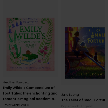
Heather Fawcett
Emily Wilde's Compendium of
Lost Tales: the enchanting and
Julie Leong
romantic magical academia
The Teller of Small Fortun
phenomenon!
Emily wilde
Vol. 3
Paperback · Engelsk