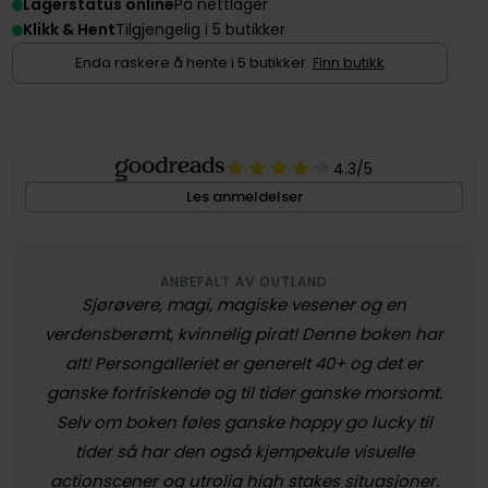
Lagerstatus online
På nettlager
Klikk & Hent
Tilgjengelig i 5 butikker
Enda raskere å hente i 5 butikker.
Finn butikk
4.3
/5
Les anmeldelser
ANBEFALT AV OUTLAND
Sjørøvere, magi, magiske vesener og en
verdensberømt, kvinnelig pirat! Denne boken har
alt! Persongalleriet er generelt 40+ og det er
ganske forfriskende og til tider ganske morsomt.
Selv om boken føles ganske happy go lucky til
tider så har den også kjempekule visuelle
actionscener og utrolig high stakes situasjoner.