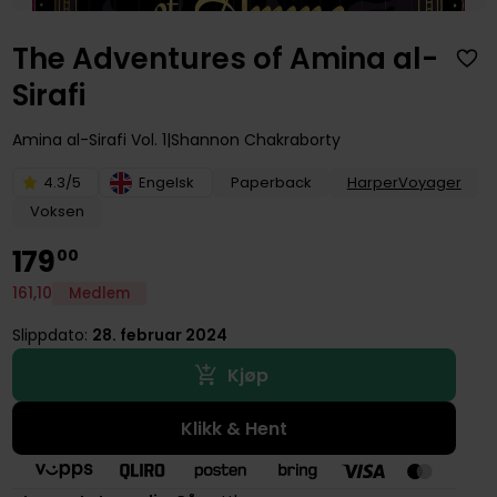
The Adventures of Amina al-
Sirafi
Amina al-Sirafi
Vol. 1
Shannon Chakraborty
4.3/5
Engelsk
Paperback
HarperVoyager
Voksen
179
00
161
,
10
Medlem
Slippdato:
28. februar 2024
Kjøp
Klikk & Hent