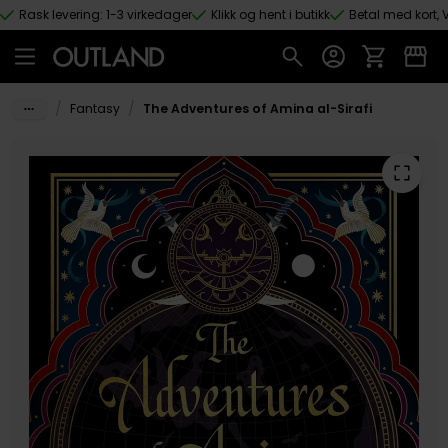
Rask levering: 1-3 virkedager
Klikk og hent i butikk
Betal med kort, V
Hopp til hovedinnhold
/
/
Fantasy
The Adventures of Amina al-Sirafi