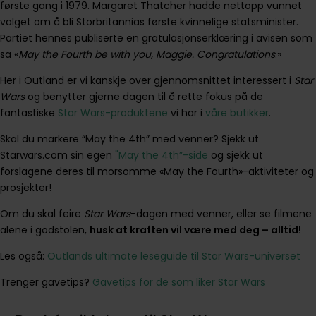
første gang i 1979. Margaret Thatcher hadde nettopp vunnet
valget om å bli Storbritannias første kvinnelige statsminister.
Partiet hennes publiserte en gratulasjonserklæring i avisen som
sa «
May the Fourth be with you, Maggie. Congratulations
.»
Her i Outland er vi kanskje over gjennomsnittet interessert i
Star
Wars
og benytter gjerne dagen til å rette fokus på de
fantastiske
Star Wars-produktene
vi har i
våre butikker
.
Skal du markere “May the 4th” med venner? Sjekk ut
Starwars.com sin egen
"May the 4th”-side
og sjekk ut
forslagene deres til morsomme «May the Fourth»-aktiviteter og
prosjekter!
Om du skal feire
Star Wars
-dagen med venner, eller se filmene
alene i godstolen,
husk at kraften vil være med deg – alltid!
Les også:
Outlands ultimate leseguide til Star Wars-universet
Trenger gavetips?
Gavetips for de som liker Star Wars