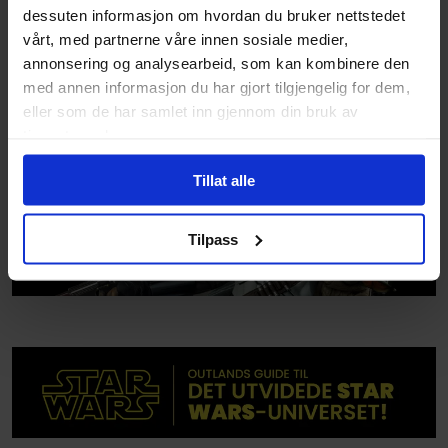
dessuten informasjon om hvordan du bruker nettstedet
vårt, med partnerne våre innen sosiale medier,
Difuzed
Difuzed
annonsering og analysearbeid, som kan kombinere den
Grogu Snack Time T-Shirt
Grogu Manga T-Shirt
med annen informasjon du har gjort tilgjengelig for dem,
Star Wars
Star Wars
eller som de har samlet inn gjennom din bruk av
T-skjorte
T-skjorte
tjenestene deres.
Tillat alle
Tilpass