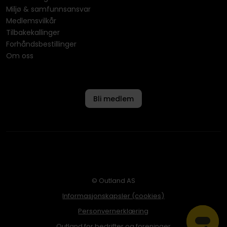
Miljø & samfunnsansvar
Medlemsvilkår
Tilbakekallinger
Forhåndsbestillinger
Om oss
Bli medlem
© Outland AS
Informasjonskapsler (cookies)
Personvernerklæring
Outland for bedrifter og foreninger