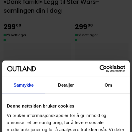
«Dank farrik!» Legg til Star Wars-
samlingen din i dag
299
299
00
00
På nettlager
På nettlager
Samtykke
Detaljer
Om
Denne nettsiden bruker cookies
Vi bruker informasjonskapsler for å gi innhold og
annonser et personlig preg, for å levere sosiale
mediefunksjoner og for å analysere trafikken vår. Vi deler