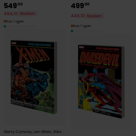
549
499
00
00
494
,
10
Medlem
449
,
10
Medlem
Kun 1 igjen
Kun 1 igjen
Gerry Conway
,
Len Wein
,
Steve Englehart