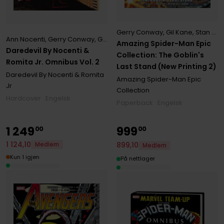
Gerry Conway
,
Gil Kane
,
Stan Lee
Ann Nocenti
,
Gerry Conway
,
Gregory Wright
Amazing Spider-Man Epic
Daredevil By Nocenti &
Collection: The Goblin's
Romita Jr. Omnibus Vol. 2
Last Stand (New Printing 2)
Daredevil By Nocenti & Romita
Amazing Spider-Man Epic
Jr
Collection
Hardcover · Engelsk
Paperback · Engelsk
1
249
999
00
00
1
124
,
10
899
,
10
Medlem
Medlem
Kun 1 igjen
På nettlager