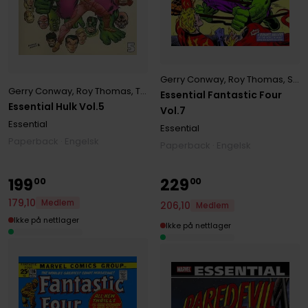
Gerry Conway
,
Roy Thomas
,
Stan Lee
Gerry Conway
,
Roy Thomas
,
Tony Isabella
Essential Fantastic Four
Essential Hulk Vol.5
Vol.7
Essential
Essential
Paperback · Engelsk
Paperback · Engelsk
199
229
00
00
179
,
10
Medlem
206
,
10
Medlem
Ikke på nettlager
Ikke på nettlager