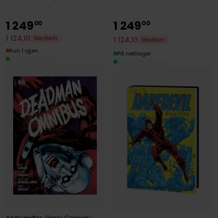
1
249
1
249
00
00
1
124
,
10
Medlem
1
124
,
10
Medlem
Kun 1 igjen
På nettlager
Andy Helfer
,
Gerry Conway