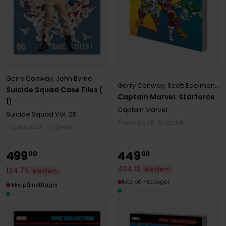
Gerry Conway
,
John Byrne
Gerry Conway
,
Scott Edelman
,
St
Suicide Squad Case Files (
Captain Marvel: Starforce
1)
Captain Marvel
Suicide Squad
Vol. 25
Paperback · Engelsk
Paperback · Engelsk
499
449
00
00
404
,
10
Medlem
124
,
75
Medlem
Ikke på nettlager
Ikke på nettlager