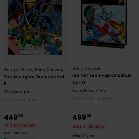
Gerry Conway
George Perez
,
Gerry Conway
,
Jim Shooter
,
Sal Buscema
Marvel Team-up Omnibus
The Avengers Omnibus Vol.
Vol. 01
6
Marvel Team-Up
The Avengers
Hardcover · Engelsk
Hardcover · Engelsk
449
499
00
00
404
,
10
Medlem
449
,
10
Medlem
På nettlager
Kun 2 igjen