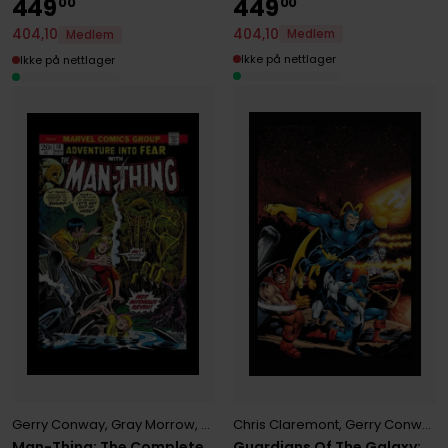
449
449
00
00
404
,
10
404
,
10
Medlem
Medlem
Ikke på nettlager
Ikke på nettlager
Gerry Conway
,
Gray Morrow
,
Steve Gerber
Chris Claremont
,
Gerry Conway
,
Man-Thing: The Complete
Guardians Of The Galaxy: