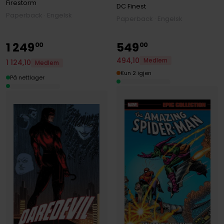
Firestorm
DC Finest
Paperback · Engelsk
Paperback · Engelsk
1
249
549
00
00
494
,
10
Medlem
1
124
,
10
Medlem
Kun 2 igjen
På nettlager