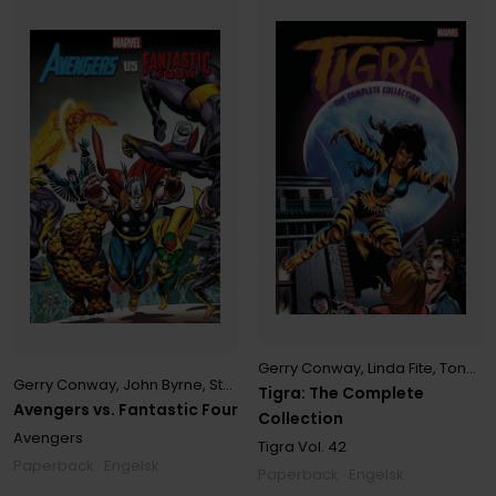
Gerry Conway
,
Linda Fite
,
Tony Isabella
Gerry Conway
,
John Byrne
,
Stan Lee
Tigra: The Complete
Avengers vs. Fantastic Four
Collection
Avengers
Tigra
Vol. 42
Paperback · Engelsk
Paperback · Engelsk