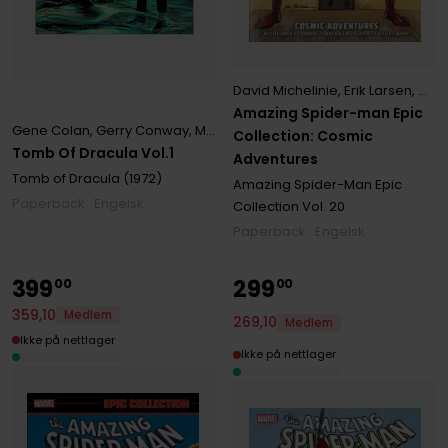
David Michelinie
,
Erik Larsen
,
Ger
Amazing Spider-man Epic
Gene Colan
,
Gerry Conway
,
Marv Wolfman
Collection: Cosmic
Tomb Of Dracula Vol.1
Adventures
Tomb of Dracula (1972)
Amazing Spider-Man Epic
Paperback · Engelsk
Collection
Vol. 20
Paperback · Engelsk
399
299
00
00
359
,
10
Medlem
269
,
10
Medlem
Ikke på nettlager
Ikke på nettlager