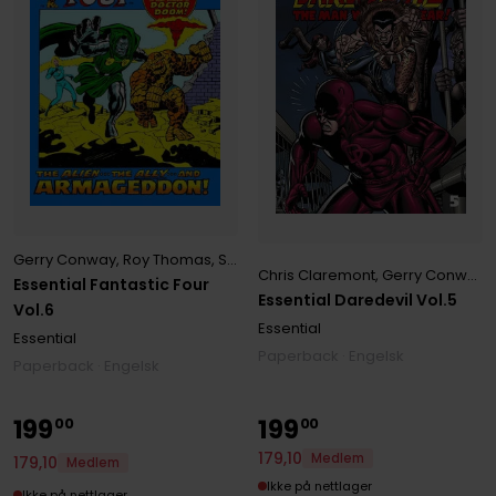
Gerry Conway
,
Roy Thomas
,
Stan Lee
Chris Claremont
,
Gerry Conway
,
Essential Fantastic Four
Essential Daredevil Vol.5
Vol.6
Essential
Essential
Paperback · Engelsk
Paperback · Engelsk
199
199
00
00
179
,
10
Medlem
179
,
10
Medlem
Ikke på nettlager
Ikke på nettlager