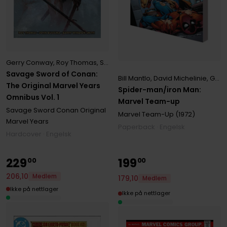
Gerry Conway
,
Roy Thomas
,
Stan Lee
Savage Sword of Conan:
Bill Mantlo
,
David Michelinie
,
Gerry Conway
The Original Marvel Years
Spider-man/iron Man:
Omnibus Vol. 1
Marvel Team-up
Savage Sword Conan Original
Marvel Team-Up (1972)
Marvel Years
Paperback · Engelsk
Hardcover · Engelsk
229
199
00
00
206
,
10
Medlem
179
,
10
Medlem
Ikke på nettlager
Ikke på nettlager