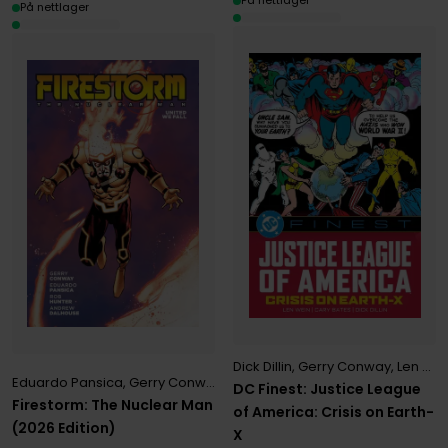
På nettlager
På nettlager
Dick Dillin
,
Gerry Conway
,
Len Wein
Eduardo Pansica
,
Gerry Conway
DC Finest: Justice League
Firestorm: The Nuclear Man
of America: Crisis on Earth-
(2026 Edition)
X