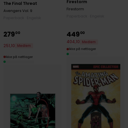
Firestorm
The Final Threat
Firestorm
Avengers
Vol. 9
Paperback · Engelsk
Paperback · Engelsk
279
449
00
00
404
,
10
Medlem
251
,
10
Medlem
Ikke på nettlager
Ikke på nettlager