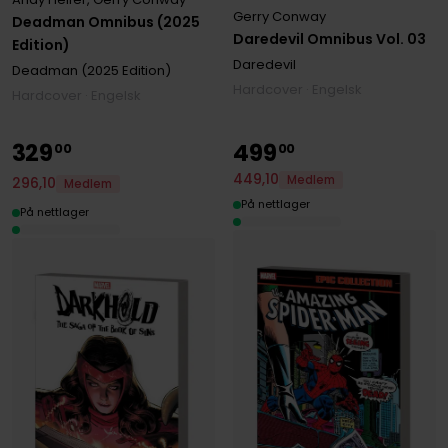
Gerry Conway
Deadman Omnibus (2025
Daredevil Omnibus Vol. 03
Edition)
Daredevil
Deadman (2025 Edition)
Hardcover · Engelsk
Hardcover · Engelsk
329
499
00
00
449
,
10
Medlem
296
,
10
Medlem
På nettlager
På nettlager