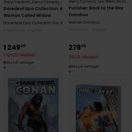
Gerry Conway
,
Len Wein
,
Ross Andru
Gary Friedrich
,
Gerry Conway
,
Roy Thomas
Punisher: Back to the War
Daredevil Epic Collection: A
Omnibus
Woman Called Widow
Marvel Omnibus
Daredevil Epic Collection
Vol. 4
Hardcover · Engelsk
Paperback · Engelsk
1
249
279
00
00
1
124
,
10
Medlem
251
,
10
Medlem
Ikke på nettlager
Ikke på nettlager