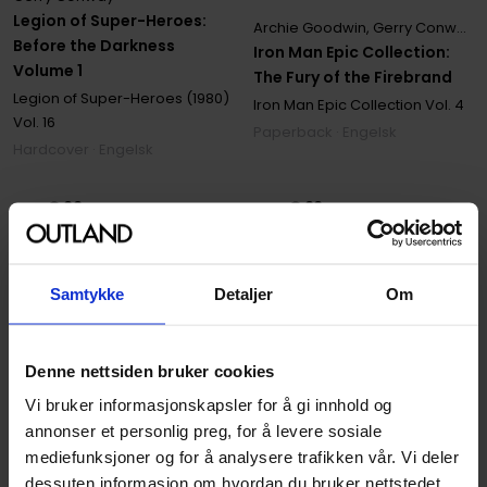
Legion of Super-Heroes:
Archie Goodwin
,
Gerry Conway
,
Before the Darkness
Iron Man Epic Collection:
Volume 1
The Fury of the Firebrand
Legion of Super-Heroes (1980)
Iron Man Epic Collection
Vol. 4
Vol. 16
Paperback · Engelsk
Hardcover · Engelsk
449
449
00
00
404
,
10
Medlem
404
,
10
Medlem
Ikke på nettlager
Ikke på nettlager
Samtykke
Detaljer
Om
Denne nettsiden bruker cookies
Vi bruker informasjonskapsler for å gi innhold og
annonser et personlig preg, for å levere sosiale
mediefunksjoner og for å analysere trafikken vår. Vi deler
dessuten informasjon om hvordan du bruker nettstedet