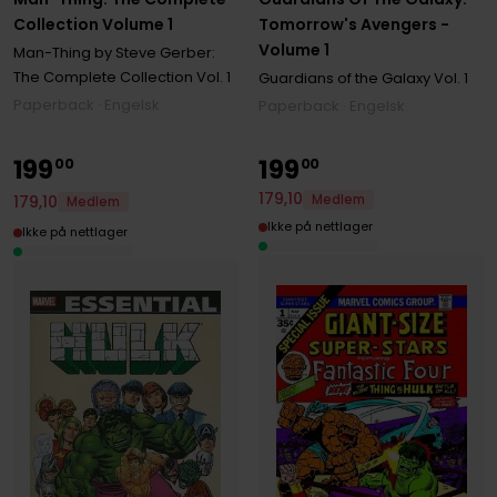
Collection Volume 1
Tomorrow's Avengers -
Volume 1
Man-Thing by Steve Gerber:
The Complete Collection
Vol. 1
Guardians of the Galaxy
Vol. 1
Paperback · Engelsk
Paperback · Engelsk
199
199
00
00
179
,
10
Medlem
179
,
10
Medlem
Ikke på nettlager
Ikke på nettlager