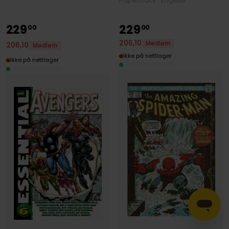
Paperback · Engelsk
229
229
00
00
206
,
10
Medlem
206
,
10
Medlem
Ikke på nettlager
Ikke på nettlager