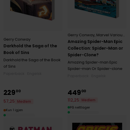
Gerry Conway
,
Marvel Various
,
R
Gerry Conway
Amazing Spider-Man Epic
Darkhold the Saga of the
Collection: Spider-Man or
Book of Sins
Spider-Clone?
Darkhold the Saga of the Book
Amazing Spider-man Epic
of Sins
Spider-man Or Spider-clone
Paperback · Engelsk
Paperback · Engelsk
229
449
00
00
112
,
25
Medlem
57
,
25
Medlem
På nettlager
Kun 1 igjen