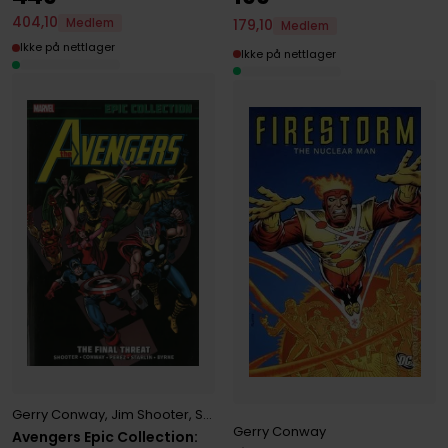
404
,
10
Medlem
179
,
10
Medlem
Ikke på nettlager
Ikke på nettlager
Gerry Conway
,
Jim Shooter
,
Steve Englehart
Gerry Conway
Avengers Epic Collection: