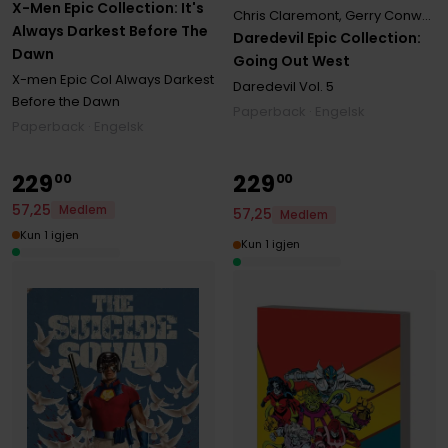
X-Men Epic Collection: It's
Chris Claremont
,
Gerry Conway
,
Always Darkest Before The
Daredevil Epic Collection:
Dawn
Going Out West
X-men Epic Col Always Darkest
Daredevil
Vol. 5
Before the Dawn
Paperback · Engelsk
Paperback · Engelsk
229
229
00
00
57
,
25
Medlem
57
,
25
Medlem
Kun 1 igjen
Kun 1 igjen