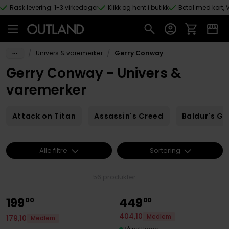
Rask levering: 1-3 virkedager
Klikk og hent i butikk
Betal med kort, V
Hopp til hovedinnhold
/
/
Univers & varemerker
Gerry Conway
Gerry Conway - Univers &
varemerker
Attack on Titan
Assassin's Creed
Baldur's Ga
Alle filtre
Sortering
56 produkter
199
449
00
00
404
,
10
Medlem
179
,
10
Medlem