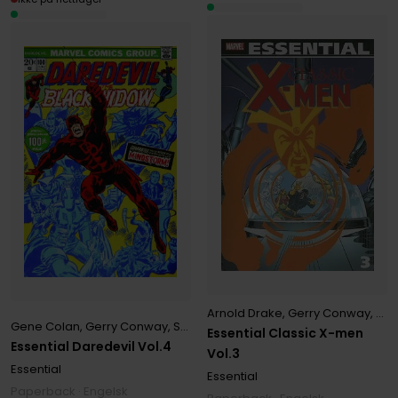
Arnold Drake
,
Gerry Conway
,
Roy
Gene Colan
,
Gerry Conway
,
Steve Gerber
Essential Classic X-men
Essential Daredevil Vol.4
Vol.3
Essential
Essential
Paperback · Engelsk