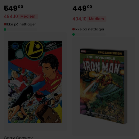
549
449
00
00
494
,
10
Medlem
404
,
10
Medlem
Ikke på nettlager
Ikke på nettlager
Gerry Conway