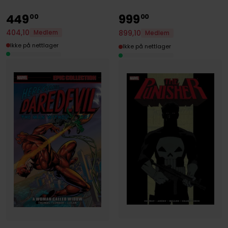
449
999
00
00
404
,
10
899
,
10
Medlem
Medlem
Ikke på nettlager
Ikke på nettlager