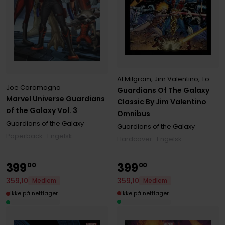
Al Milgrom
,
Jim Valentino
,
Tom DeFalco
Joe Caramagna
Guardians Of The Galaxy
Marvel Universe Guardians
Classic By Jim Valentino
of the Galaxy Vol. 3
Omnibus
Guardians of the Galaxy
Guardians of the Galaxy
Paperback · Engelsk
Hardcover · Engelsk
399
399
00
00
359
,
10
359
,
10
Medlem
Medlem
Ikke på nettlager
Ikke på nettlager