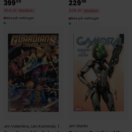
399
229
00
00
359
,
10
206
,
10
Medlem
Medlem
Ikke på nettlager
Ikke på nettlager
Jim Starlin
Jim Valentino
,
Len Kaminski
,
Tom DeFalco