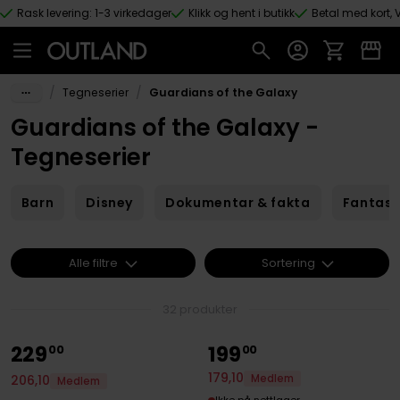
Rask levering: 1-3 virkedager
Klikk og hent i butikk
Betal med kort, V
Hopp til hovedinnhold
/
/
Tegneserier
Guardians of the Galaxy
Guardians of the Galaxy -
Tegneserier
Barn
Disney
Dokumentar & fakta
Fantas
Alle filtre
Sortering
32 produkter
229
199
00
00
179
,
10
Medlem
206
,
10
Medlem