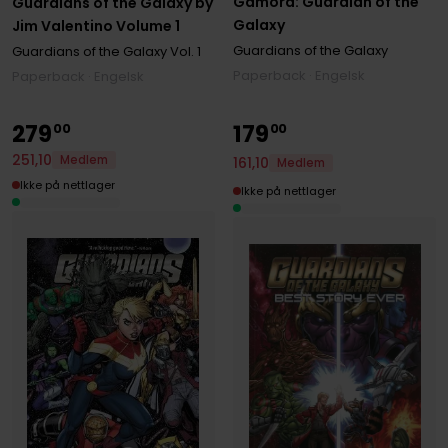
Gamora: Guardian of the
Guardians of the Galaxy by
Galaxy
Jim Valentino Volume 1
Guardians of the Galaxy
Guardians of the Galaxy
Vol. 1
Paperback · Engelsk
Paperback · Engelsk
279
179
00
00
251
,
10
Medlem
161
,
10
Medlem
Ikke på nettlager
Ikke på nettlager