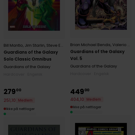
Brian Michael Bendis
,
Valerio Schiti
Bill Mantlo
,
Jim Starlin
,
Steve Englehart
Guardians of the Galaxy
Guardians of the Galaxy
Vol. 5
Solo Classic Omnibus
Guardians of the Galaxy
Guardians of the Galaxy
Hardcover · Engelsk
Hardcover · Engelsk
279
449
00
00
404
,
10
Medlem
251
,
10
Medlem
Ikke på nettlager
Ikke på nettlager