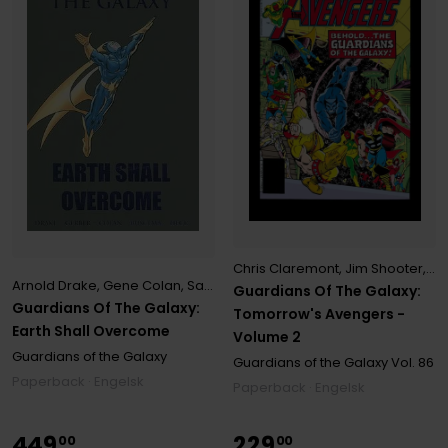
Chris Claremont
,
Jim Shooter
,
Ma
Arnold Drake
,
Gene Colan
,
Sal Buscema
Guardians Of The Galaxy:
Guardians Of The Galaxy:
Tomorrow's Avengers -
Earth Shall Overcome
Volume 2
Guardians of the Galaxy
Guardians of the Galaxy
Vol. 86
Paperback · Engelsk
Paperback · Engelsk
449
229
00
00