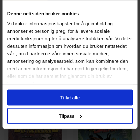
Denne nettsiden bruker cookies
Vi bruker informasjonskapsler for å gi innhold og
Brian M Bendis
,
Neil Gaiman
,
Sara Pichelli
annonser et personlig preg, for å levere sosiale
Brian Michael Bendis
,
Valerio Schiti
Guardians Of The Galaxy
mediefunksjoner og for å analysere trafikken vår. Vi deler
Guardians of the Galaxy:
Volume 2: Angela (marvel
dessuten informasjon om hvordan du bruker nettstedet
New Guard Vol. 2
Now)
vårt, med partnerne våre innen sosiale medier,
Guardians of the Galaxy
Guardians of the Galaxy
Vol. 2
annonsering og analysearbeid, som kan kombinere den
Hardcover · Engelsk
Hardcover · Engelsk
med annen informasjon du har gjort tilgjengelig for dem,
eller som de har samlet inn gjennom din bruk av
279
199
00
00
tjenestene deres.
251
,
10
Medlem
179
,
10
Medlem
Tillat alle
Ikke på nettlager
Ikke på nettlager
Tilpass