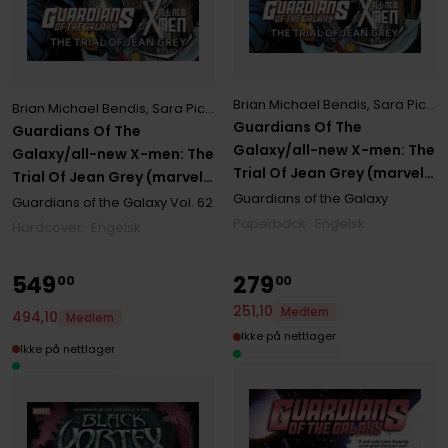
Brian Michael Bendis
,
Sara Pichelli
Brian Michael Bendis
,
Sara Pichelli
,
Stuart Immonen
Guardians Of The
Guardians Of The
Galaxy/all-new X-men: The
Galaxy/all-new X-men: The
Trial Of Jean Grey (marvel
Trial Of Jean Grey (marvel
Now)
Guardians of the Galaxy
Now)
Guardians of the Galaxy
Vol. 62
Paperback · Engelsk
Hardcover · Engelsk
549
279
00
00
251
,
10
Medlem
494
,
10
Medlem
Ikke på nettlager
Ikke på nettlager