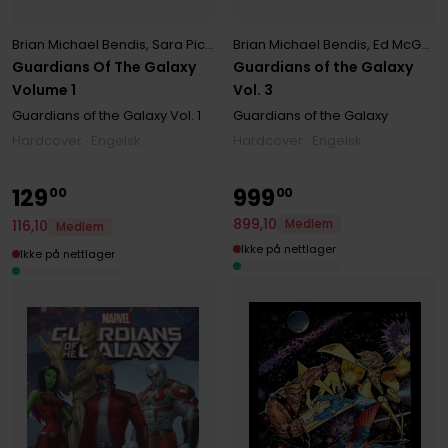
Brian Michael Bendis
,
Sara Pichelli
,
Brian Michael Bendis
Steve McNiven
,
Ed McGuinness
Guardians Of The Galaxy
Guardians of the Galaxy
Volume 1
Vol. 3
Guardians of the Galaxy
Vol. 1
Guardians of the Galaxy
Hardcover · Engelsk
Hardcover · Engelsk
129
999
00
00
899
,
10
Medlem
116
,
10
Medlem
Ikke på nettlager
Ikke på nettlager