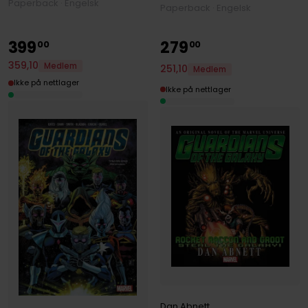
Paperback · Engelsk
Paperback · Engelsk
399
279
00
00
359
,
10
Medlem
251
,
10
Medlem
Ikke på nettlager
Ikke på nettlager
Dan Abnett