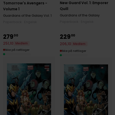
New Guard Vol. 1: Emporer
Tomorrow's Avengers -
Quill
Volume 1
Guardians of the Galaxy
Guardians of the Galaxy
Vol. 1
Paperback · Engelsk
Paperback · Engelsk
279
229
00
00
251
,
10
206
,
10
Medlem
Medlem
Ikke på nettlager
Ikke på nettlager