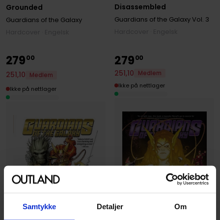
Disassembled
Grounded
Guardians of the Galaxy
Vol. 3
Guardians of the Galaxy
Hardcover · Engelsk
Hardcover · Engelsk
279
279
00
00
251
,
10
Medlem
251
,
10
Medlem
Ikke på nettlager
Ikke på nettlager
Samtykke
Detaljer
Om