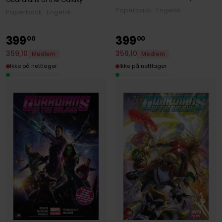
Paperback · Engelsk
Paperback · Engelsk
399
399
00
00
359
,
10
359
,
10
Medlem
Medlem
Ikke på nettlager
Ikke på nettlager