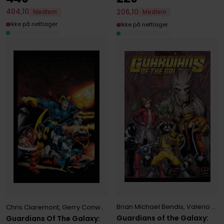
404
,
10
206
,
10
Medlem
Medlem
Ikke på nettlager
Ikke på nettlager
Brian Michael Bendis
,
Valerio Schiti
Chris Claremont
,
Gerry Conway
,
Steve Gerber
Guardians of the Galaxy:
Guardians Of The Galaxy: