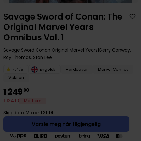
Savage Sword of Conan: The
Original Marvel Years
Omnibus Vol. 1
Savage Sword Conan Original Marvel Years
Gerry Conway
,
Roy Thomas
,
Stan Lee
4.4/5
Engelsk
Hardcover
Marvel Comics
Voksen
1
249
00
1
124
,
10
Medlem
Slippdato:
2. april 2019
Varsle meg når tilgjengelig