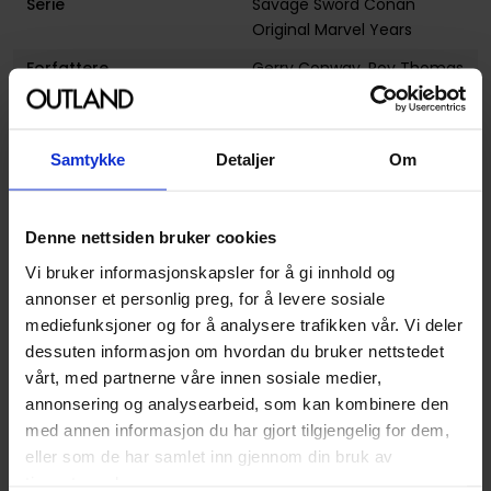
Serie
Savage Sword Conan
Original Marvel Years
Forfattere
Gerry Conway
,
Roy Thomas
og
Stan Lee
Sjanger
Superhelt
Samtykke
Detaljer
Om
Illustratør
Barry Windsor-Smith
Antall Sider
1072
Denne nettsiden bruker cookies
Utgiver
Marvel Comics
Vi bruker informasjonskapsler for å gi innhold og
Lanseringsdato
02.04.2019
annonser et personlig preg, for å levere sosiale
(dd.mm.yyyy)
mediefunksjoner og for å analysere trafikken vår. Vi deler
Volum
1
dessuten informasjon om hvordan du bruker nettstedet
vårt, med partnerne våre innen sosiale medier,
Aldersgruppe
Voksen
annonsering og analysearbeid, som kan kombinere den
Illustrasjoner
4 Illustrations
med annen informasjon du har gjort tilgjengelig for dem,
eller som de har samlet inn gjennom din bruk av
Forsidekunstner
Gabriele Dell'Otto
tjenestene deres.