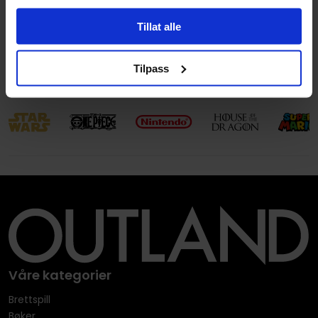
Avansert Format
Hardcover
Tillat alle
Språk
Engelsk
Leverandørstatus
Utsolgt hos leverandør
Tilpass
Våre kategorier
Brettspill
Bøker