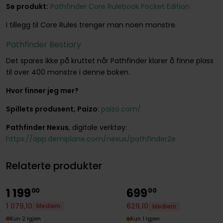
Se produkt:
Pathfinder Core Rulebook Pocket Edition
I tillegg til Core Rules trenger man noen monstre.
Pathfinder Bestiary
Det spares ikke på kruttet når Pathfinder klarer å finne plass
til over 400 monstre i denne boken.
Hvor finner jeg mer?
Spillets produsent, Paizo
:
paizo.com/
Pathfinder Nexus
, digitale verktøy:
https://app.demiplane.com/nexus/pathfinder2e
Relaterte produkter
1
199
699
00
00
1
079
,
10
629
,
10
Medlem
Medlem
Kun 2 igjen
Kun 1 igjen