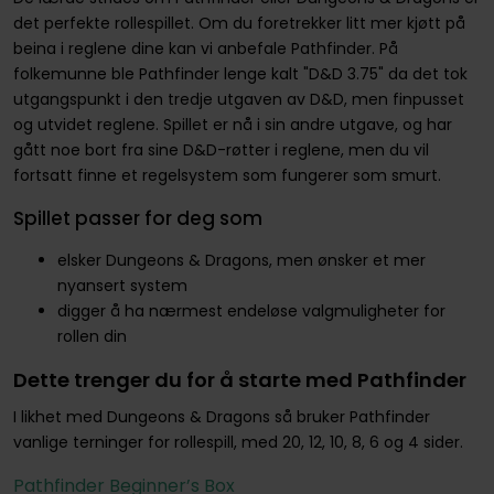
det perfekte rollespillet. Om du foretrekker litt mer kjøtt på
beina i reglene dine kan vi anbefale Pathfinder. På
folkemunne ble Pathfinder lenge kalt "D&D 3.75" da det tok
utgangspunkt i den tredje utgaven av D&D, men finpusset
og utvidet reglene. Spillet er nå i sin andre utgave, og har
gått noe bort fra sine D&D-røtter i reglene, men du vil
fortsatt finne et regelsystem som fungerer som smurt.
Spillet passer for deg som
elsker Dungeons & Dragons, men ønsker et mer
nyansert system
digger å ha nærmest endeløse valgmuligheter for
rollen din
Dette trenger du for å starte med Pathfinder
I likhet med Dungeons & Dragons så bruker Pathfinder
vanlige terninger for rollespill, med 20, 12, 10, 8, 6 og 4 sider.
Pathfinder Beginner’s Box