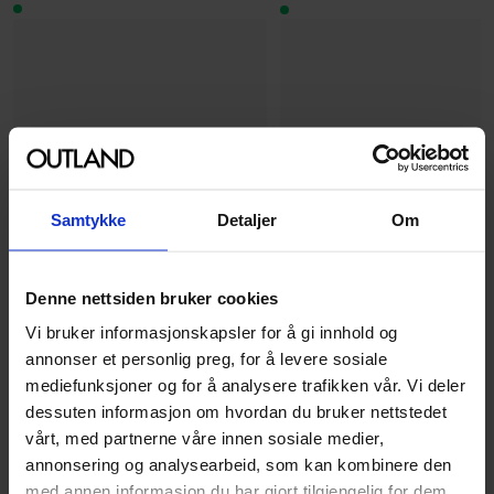
Samtykke
Detaljer
Om
Denne nettsiden bruker cookies
Vi bruker informasjonskapsler for å gi innhold og
Paizo Publishing
annonser et personlig preg, for å levere sosiale
Pathfinder Lost Omens Hel
Paizo Publishing
mediefunksjoner og for å analysere trafikken vår. Vi deler
Dispatches Special Editio
Pathfinder Monster Core 2
dessuten informasjon om hvordan du bruker nettstedet
(P2)
Pawn Box
vårt, med partnerne våre innen sosiale medier,
Pathfinder RPG 2nd Edition
Pathfinder RPG 2nd Edition
annonsering og analysearbeid, som kan kombinere den
Regelbok · Engelsk
Tilbehør · Engelsk
med annen informasjon du har gjort tilgjengelig for dem,