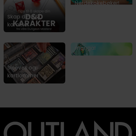
Nerdekokebøker!
Skap din D&D
karakter
Sommerens beste
tegneserier og
manga!
Sleeves og
kortlommer