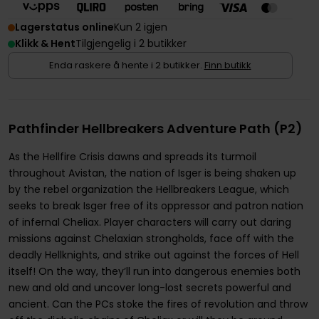
Lagerstatus online
Kun 2 igjen
Klikk & Hent
Tilgjengelig i 2 butikker
Enda raskere å hente i 2 butikker.
Finn butikk
Pathfinder Hellbreakers Adventure Path (P2)
As the Hellfire Crisis dawns and spreads its turmoil
throughout Avistan, the nation of Isger is being shaken up
by the rebel organization the Hellbreakers League, which
seeks to break Isger free of its oppressor and patron nation
of infernal Cheliax. Player characters will carry out daring
missions against Chelaxian strongholds, face off with the
deadly Hellknights, and strike out against the forces of Hell
itself! On the way, they’ll run into dangerous enemies both
new and old and uncover long-lost secrets powerful and
ancient. Can the PCs stoke the fires of revolution and throw