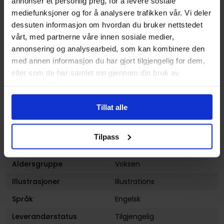
annonser et personlig preg, for å levere sosiale
Opprinnelsesland :
Kina
mediefunksjoner og for å analysere trafikken vår. Vi deler
dessuten informasjon om hvordan du bruker nettstedet
Format
Eventyr
vårt, med partnerne våre innen sosiale medier,
Serie
Pathfinder RPG 2nd Edition
annonsering og analysearbeid, som kan kombinere den
med annen informasjon du har gjort tilgjengelig for dem,
Forfattere
Paizo Publishing
eller som de har samlet inn gjennom din bruk av
Sjanger
Fantasy
tjenestene deres.
Antall Sider
256
Tillat alle
Utgiver
Paizo Publishing
Lanseringsdato
03.03.2026
Tilpass
(dd.mm.yyyy)
Aldersgruppe
Voksen
Illustrasjoner
Illustrations
Språk
Engelsk
Leverandørstatus
Tilgjengelig