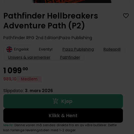
Pathfinder Hellbreakers
Adventure Path (P2)
Pathfinder RPG 2nd Edition
Paizo Publishing
Engelsk
Eventyr
Paizo Publishing
Rollespill
Univers & varemerker
Pathfinder
1
099
00
989
,
10
Medlem
Slippdato:
3. mars 2026
Kjøp
Klikk & Hent
Merk!
Denne varen må sendes direkte fra en av våre butikker. Dette
kan forlenge leveringstiden med 1-2 dager.