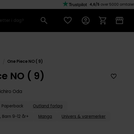
4,6/5
over 5000 omtaler
/
e
One Piece NO ( 9)
e NO ( 9)
iichiro Oda
Paperback
Outland forlag
, Barn 9-12 år+
Manga
Univers & varemerker