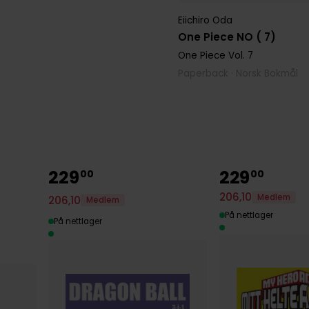
Eiichiro Oda
One Piece NO ( 7)
One Piece
Vol. 7
Paperback · Norsk Bokmål
229
229
00
00
206
,
10
Medlem
206
,
10
Medlem
På nettlager
På nettlager