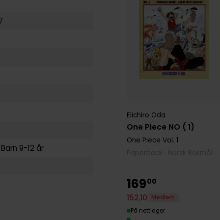
7
Eiichiro Oda
One Piece NO ( 1)
One Piece
Vol. 1
g
Barn 9-12 år
Paperback · Norsk Bokmål
169
00
152
,
10
Medlem
På nettlager