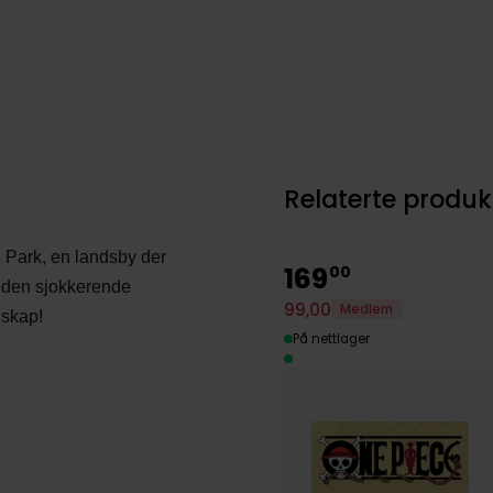
Relaterte produk
 Park, en landsby der
169
00
e den sjokkerende
99
,
00
Medlem
nskap!
På nettlager