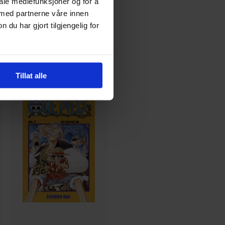
iale mediefunksjoner og for å
 med partnerne våre innen
169
00
u har gjort tilgjengelig for
152
,
10
Medlem
På nettlager
Tillat alle