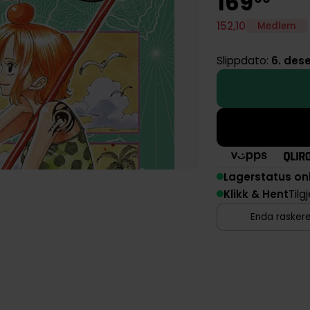
169
152
,
10
Medlem
Slippdato:
6. des
Lagerstatus on
Klikk & Hent
Tilg
Enda raskere