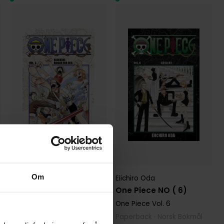
Om
Eiichiro Oda
Eiichiro Oda
One Piece NO ( 5)
One Piece NO ( 6)
One Piece
Vol. 5
One Piece
Vol. 6
Paperback · Norsk Bokmål
Paperback · Norsk Bokmål