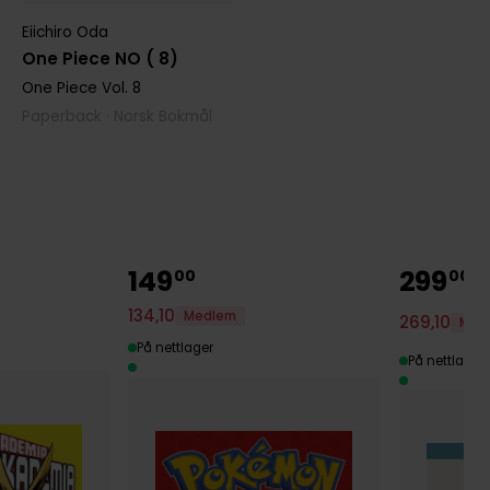
Eiichiro Oda
One Piece NO ( 8)
One Piece
Vol. 8
Paperback · Norsk Bokmål
149
299
00
00
134
,
10
Medlem
269
,
10
Med
På nettlager
På nettlager