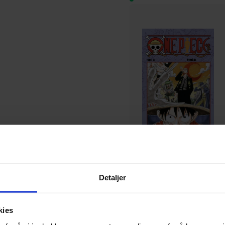
Detaljer
Eiichiro Oda
One Piece NO ( 4)
One Piece
Vol. 4
kies
Paperback · Norsk Bokmål