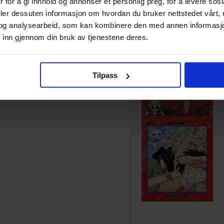
 for å gi innhold og annonser et personlig preg, for å levere sos
deler dessuten informasjon om hvordan du bruker nettstedet vårt,
169
00
og analysearbeid, som kan kombinere den med annen informasjon d
152
,
10
 inn gjennom din bruk av tjenestene deres.
Medlem
På nettlager
Tilpass