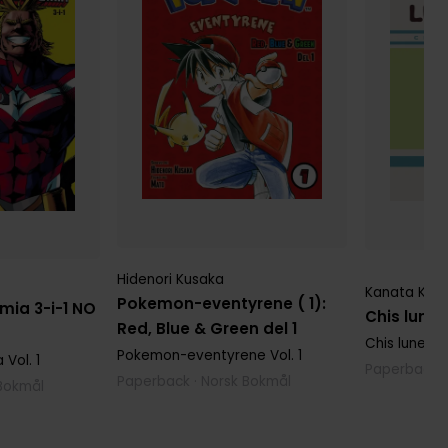
Hidenori Kusaka
Kanata Kon
Pokemon-eventyrene ( 1):
mia 3-i-1 NO
Chis lune 
Red, Blue & Green del 1
Chis lune h
Pokemon-eventyrene
Vol. 1
a
Vol. 1
Paperback ·
Paperback · Norsk Bokmål
 Bokmål