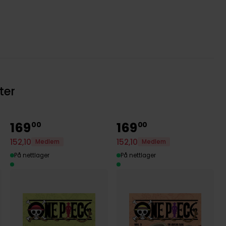
ter
169
169
00
00
152
,
10
152
,
10
Medlem
Medlem
På nettlager
På nettlager