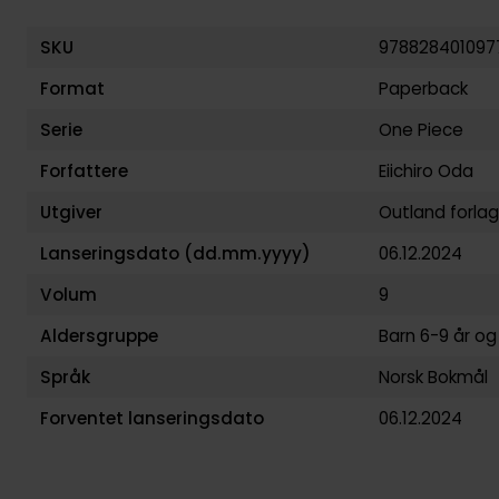
SKU
978828401097
Format
Paperback
Serie
One Piece
Forfattere
Eiichiro Oda
Utgiver
Outland forlag
Lanseringsdato (dd.mm.yyyy)
06.12.2024
Volum
9
Aldersgruppe
Barn 6-9 år
o
Språk
Norsk Bokmål
Forventet lanseringsdato
06.12.2024