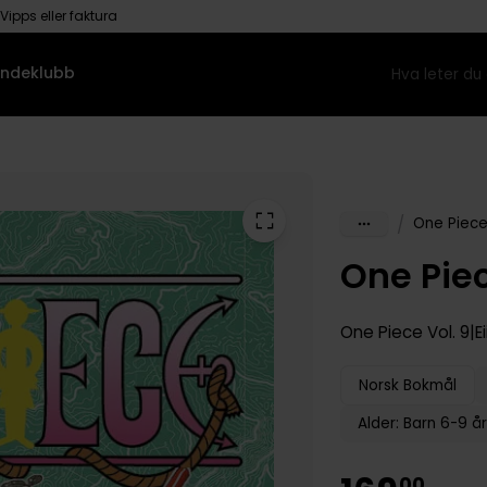
Vipps eller faktura
ndeklubb
/
One Piec
One Piec
One Piece
Vol. 9
E
Norsk Bokmål
Alder: Barn 6-9 år
00