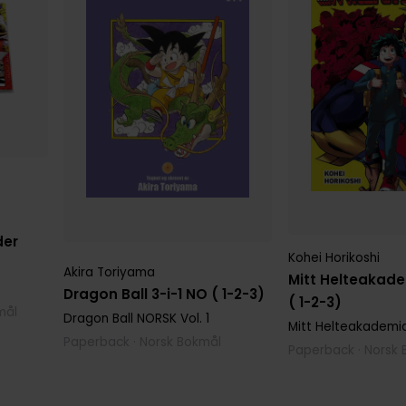
der
Kohei Horikoshi
Akira Toriyama
Mitt Helteakade
Dragon Ball 3-i-1 NO ( 1-2-3)
( 1-2-3)
mål
Dragon Ball NORSK
Vol. 1
Mitt Helteakademi
Paperback · Norsk Bokmål
Paperback · Norsk