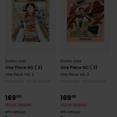
Eiichiro Oda
Eiichiro Oda
One Piece NO ( 2)
One Piece NO ( 3)
One Piece
Vol. 2
One Piece
Vol. 3
Paperback · Norsk Bokmål
Paperback · Norsk Bokmål
169
169
00
00
152
,
10
152
,
10
Medlem
Medlem
På nettlager
På nettlager