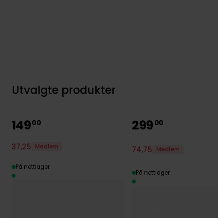
Utvalgte produkter
149
299
00
00
37
,
25
Medlem
74
,
75
Medlem
På nettlager
På nettlager