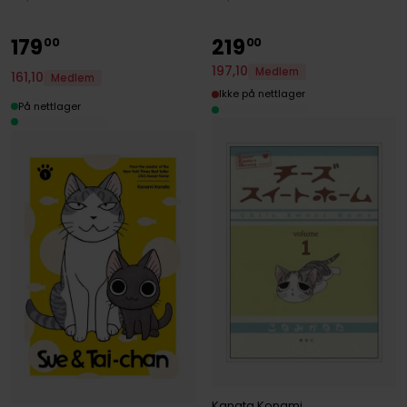
179
219
00
00
197
,
10
Medlem
161
,
10
Medlem
Ikke på nettlager
På nettlager
Kanata Konami