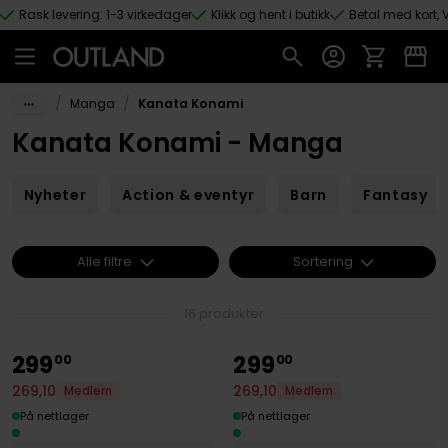
Rask levering: 1-3 virkedager
Klikk og hent i butikk
Betal med kort, V
Hopp til hovedinnhold
/
/
Manga
Kanata Konami
Kanata Konami - Manga
Nyheter
Action & eventyr
Barn
Fantasy
Alle filtre
Sortering
16 produkter
299
299
00
00
269
,
10
269
,
10
Medlem
Medlem
På nettlager
På nettlager