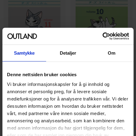
Samtykke
Detaljer
Om
Kanata Konami
Kanata Konami
Chi's Sweet Home: Volume
Chi's Sweet Home: Volume
Denne nettsiden bruker cookies
11
10
Vi bruker informasjonskapsler for å gi innhold og
Chi's sweet home:
Vol. 11
Chi's sweet home:
Vol. 10
annonser et personlig preg, for å levere sosiale
Paperback · Engelsk
Paperback · Engelsk
mediefunksjoner og for å analysere trafikken vår. Vi deler
dessuten informasjon om hvordan du bruker nettstedet
189
189
00
00
vårt, med partnerne våre innen sosiale medier,
annonsering og analysearbeid, som kan kombinere den
170
,
10
170
,
10
Medlem
Medlem
med annen informasjon du har gjort tilgjengelig for dem,
Ikke på nettlager
Ikke på nettlager
eller som de har samlet inn gjennom din bruk av