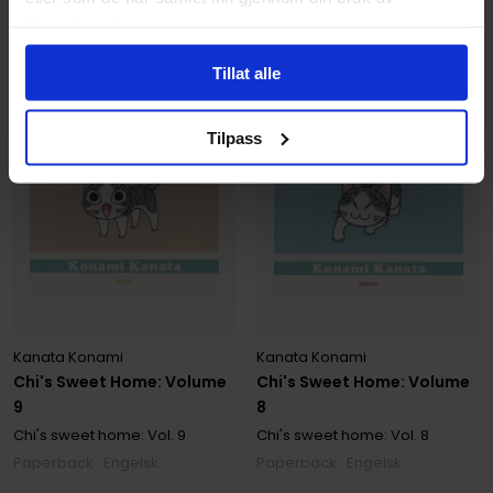
tjenestene deres.
Tillat alle
Tilpass
Kanata Konami
Kanata Konami
Chi's Sweet Home: Volume
Chi's Sweet Home: Volume
9
8
Chi's sweet home:
Vol. 9
Chi's sweet home:
Vol. 8
Paperback · Engelsk
Paperback · Engelsk