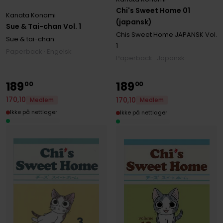
Chi's Sweet Home 01
Kanata Konami
(japansk)
Sue & Tai-chan Vol. 1
Chis Sweet Home JAPANSK
Vol.
Sue & tai-chan
1
Paperback · Engelsk
Paperback · Japansk
189
189
00
00
170
,
10
170
,
10
Medlem
Medlem
Ikke på nettlager
Ikke på nettlager