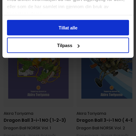
eller som de har samlet inn gjennom din bruk av
tjenestene deres.
Tillat alle
Tilpass
Akira Toriyama
Akira Toriyama
Dragon Ball 3-i-1 NO ( 1-2-3)
Dragon Ball 3-i-1 NO ( 4-5
Dragon Ball NORSK
Vol. 1
Dragon Ball NORSK
Vol. 2
Paperback · Norsk Bokmål
Paperback · Norsk Bokmål