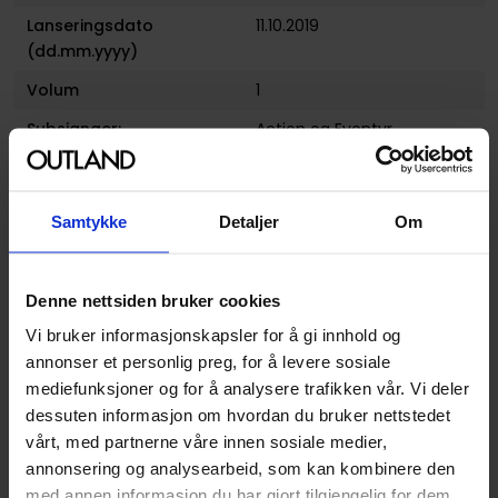
Lanseringsdato
11.10.2019
(dd.mm.yyyy)
Volum
1
Subsjanger:
Action og Eventyr
Aldersgruppe
Barn 12+
og
Ungdom
Avansert Format
Paperback
Samtykke
Detaljer
Om
Språk
Norsk Bokmål
Beholdning
Outland Nettbutikk
Denne nettsiden bruker cookies
Vi bruker informasjonskapsler for å gi innhold og
Relaterte produkter
annonser et personlig preg, for å levere sosiale
mediefunksjoner og for å analysere trafikken vår. Vi deler
229
229
00
00
dessuten informasjon om hvordan du bruker nettstedet
206
,
10
206
,
10
vårt, med partnerne våre innen sosiale medier,
Medlem
Medlem
annonsering og analysearbeid, som kan kombinere den
På nettlager
På nettlager
med annen informasjon du har gjort tilgjengelig for dem,