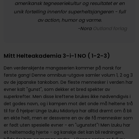
amerikansk tegneseriekultur og resultatet er en
unik fortelling innenfor superheltsjangeren - full
av action, humor og varme.
-Nora
Outland forlag
Mitt Helteakademia 3-i-1 NO ( 1-2-3)
Den verdenskjente mangaserien kommer på norsk for
første gang! Denne omnibus-utgave samler volum 1, 2 og 3
av de japanske tankobon. De fleste mennesker i verden har
evner kalt "gunst", som dekker et bred spekter av
superkrefter. Men disse kreftene brukes ikke nødvendigvis i
det godes navn, og i kampen mot det onde må heltene trå
til for å hjelpe! Unge Izuku Midoriya har alltid drømt om å bli
en ekte helt, men er dessverre en av de få mennesker som
er født uten spesielle evner - en "ugunstet"! Men Izuku har
et heltemodig hjerte - og kanskje det kan bli redningen,