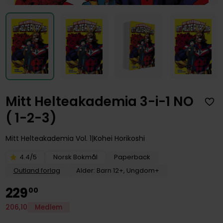
Mitt Helteakademia 3-i-1 NO
( 1-2-3)
Mitt Helteakademia
Vol. 1
Kohei Horikoshi
4.4/5
Norsk Bokmål
Paperback
Outland forlag
Alder: Barn 12+, Ungdom+
229
00
206
,
10
Medlem