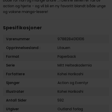
både for han og mange andre ...! Denne serien er full av
action og hjerte - og vil bli en ny favoritt blandt både unge
og voksne manga-lesere!
Spesifikasjoner
Varenummer
9788284010106
Opprinnelsesland :
Litauen
Format
Paperback
Serie
Mitt Helteakademia
Forfattere
Kohei Horikoshi
Sjanger
Action og Eventyr
Illustratør
Kohei Horikoshi
Antall Sider
592
Utgiver
Outland forlag