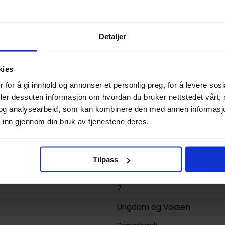
0.170000
USA
Detaljer
Paperback
Frieren: beyond journey's en
kies
Kanehito Yamada
og
Tsukas
 for å gi innhold og annonser et personlig preg, for å levere sos
Action og Eventyr
og
Fantas
deler dessuten informasjon om hvordan du bruker nettstedet vårt,
og analysearbeid, som kan kombinere den med annen informasjon d
Tsukasa Abe
 inn gjennom din bruk av tjenestene deres.
192
Viz Media
Tilpass
yy)
15.02.2023
7
Ungdom
og
Voksen