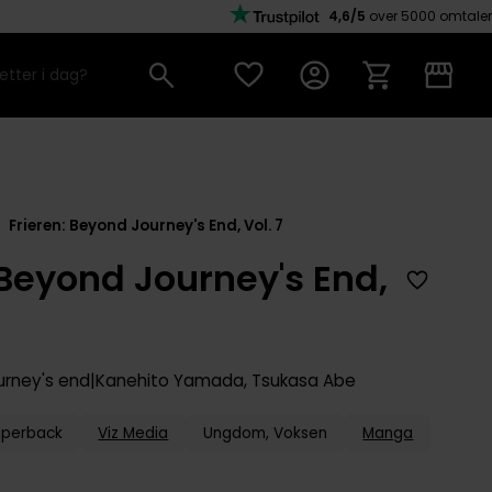
4,6/5
over 5000 omtaler
Frieren: Beyond Journey's End, Vol. 7
 Beyond Journey's End,
ourney's end
Kanehito Yamada
,
Tsukasa Abe
aperback
Viz Media
Ungdom, Voksen
Manga