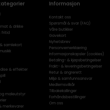
kategorier
Informasjon
l
Kontakt oss
Spørsmål & svar (FAQ)
 mat & drikke
Våre butikker
fritid
Gavekort
Nyhetsbrev
l & samlekort
Personvernerklæring
musikk
Informasjonskapsler (cookies)
Betaling- & kjøpsbetingelser
Frakt- & leveringsbetingelser
dise & effekter
Retur & angrerett
pill
Miljø & samfunnsansvar
l
Medlemsvilkår
Tilbakekallinger
og maleutstyr
Forhåndsbestillinger
rier
Om oss
 & merkevarer