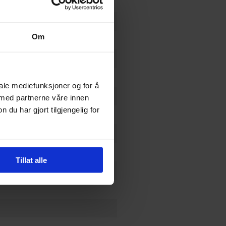
Om
d
a Abe
iale mediefunksjoner og for å
y
 med partnerne våre innen
u har gjort tilgjengelig for
Tillat alle