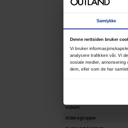
Vekt (Kg) :
Opprinnelsesland :
Samtykke
Format
Serie
Denne nettsiden bruker coo
Forfattere
Vi bruker informasjonskapsler
Sjanger
analysere trafikken vår. Vi 
sosiale medier, annonsering 
Illustratør
dem, eller som de har samlet
Antall Sider
Utgiver
Lanseringsdato (dd.mm.yy
Volum
Aldersgruppe