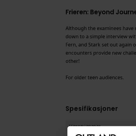
Frieren: Beyond Journey
Although the examinees have o
down to a simple interview with
Fern, and Stark set out again o
encounters provide new challe
other!
For older teen audiences.
Spesifikasjoner
Varenummer