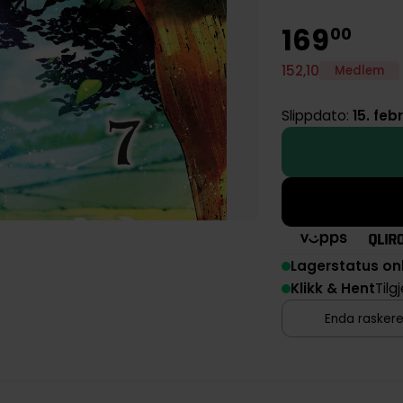
169
00
152
,
10
Medlem
Slippdato:
15. feb
Lagerstatus on
Klikk & Hent
Tilg
Enda raskere