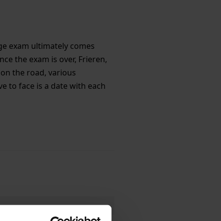
age exam ultimately comes
nce the exam is over, Frieren,
 on the road, various
 to face is a date with each