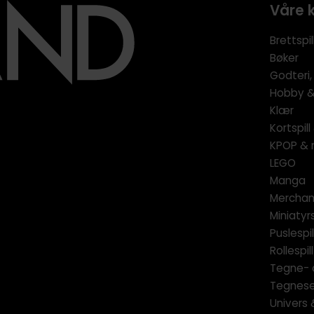
Våre 
Brettspil
Bøker
Godteri,
Hobby & 
Klær
Kortspil
KPOP & 
LEGO
Manga
Merchan
Miniatyrs
Puslespil
Rollespill
Tegne- 
Tegnese
Univers