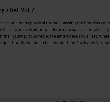
's End, Vol. 7
vercome many physical threats, passing the first-class m
 Serie, whose intuition will determine success or failure. O
n their journey to Aureole, the land where souls rest. While
nges-though the most challenging thing Stark and Fern have
9781974736201