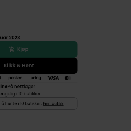
ruar 2023
Kjøp
Klikk & Hent
line
På nettlager
jengelig i 10 butikker
 å hente i 10 butikker.
Finn butikk