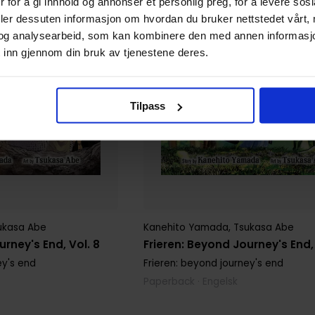
 for å gi innhold og annonser et personlig preg, for å levere sos
deler dessuten informasjon om hvordan du bruker nettstedet vårt,
og analysearbeid, som kan kombinere den med annen informasjon d
 inn gjennom din bruk av tjenestene deres.
Tilpass
ukasa Abe
Kanehito Yamada
,
Tsukasa Abe
urney's End, Vol. 8
Frieren: Beyond Journey's End, 
ey's end
Frieren: beyond journey's end
Paperback · Engelsk