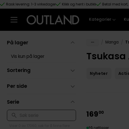
Rask levering: 1-3 virkedager
Klikk og hent i butikk
Betal med kort, 
Hopp til hovedinnhold
Kategorier
Ku
På lager
/
/
Manga
T
Tsukasa
Vis kun på lager
Sortering
Nyheter
Acti
Per side
Serie
169
00
Viser 0 av 17060, søk for å finne flere
På nettlager