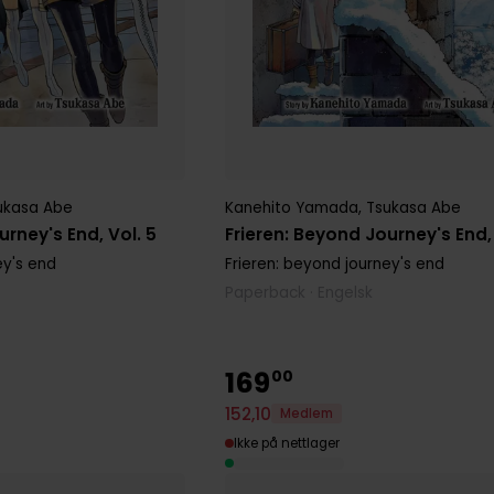
ukasa Abe
Kanehito Yamada
,
Tsukasa Abe
urney's End, Vol. 5
Frieren: Beyond Journey's End,
ey's end
Frieren: beyond journey's end
Paperback · Engelsk
169
00
152
,
10
Medlem
Ikke på nettlager