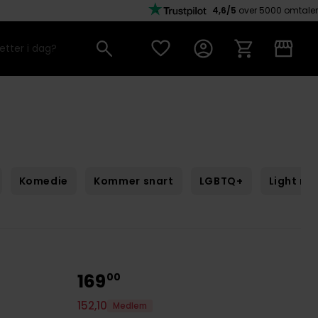
4,6/5
over 5000 omtaler
Komedie
Kommer snart
LGBTQ+
Light no
169
00
152
,
10
Medlem