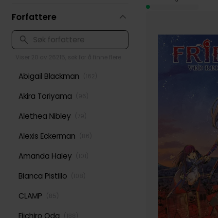
Forfattere
Viser 20 av 26215, søk for å finne flere
Abigail Blackman
(
162
)
Akira Toriyama
(
96
)
Alethea Nibley
(
79
)
Alexis Eckerman
(
86
)
Amanda Haley
(
101
)
Bianca Pistillo
(
108
)
CLAMP
(
85
)
Eiichiro Oda
(
188
)