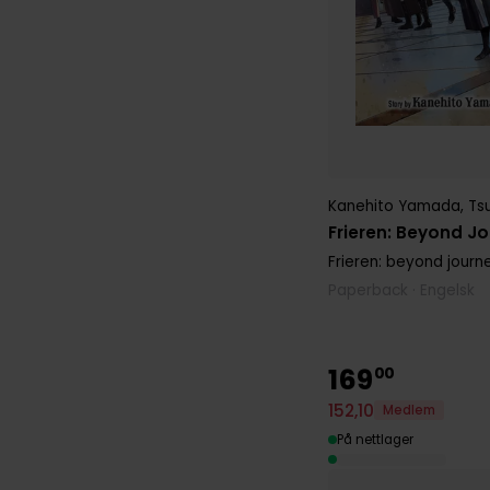
Kanehito Yamada
,
Ts
Frieren: Beyond Jo
Frieren: beyond journ
Paperback · Engelsk
169
00
152
,
10
Medlem
På nettlager