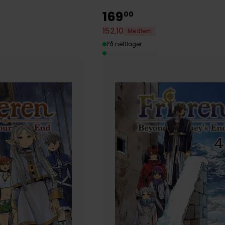
169
00
152
,
10
Medlem
På nettlager