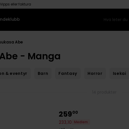
Vipps eller faktura
ndeklubb
sukasa Abe
 Abe - Manga
on & eventyr
Barn
Fantasy
Horror
Isekai
14 produkter
259
00
233
,
10
Medlem