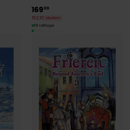
169
00
152
,
10
Medlem
På nettlager