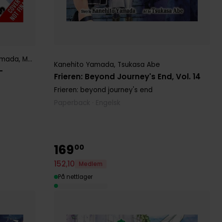
amada
,
Mei Hachimoku
,
Tsukasa Abe
Kanehito Yamada
,
Tsukasa Abe
-
Frieren: Beyond Journey's End, Vol. 14
Frieren: beyond journey's end
Paperback · Engelsk
169
00
152
,
10
Medlem
På nettlager