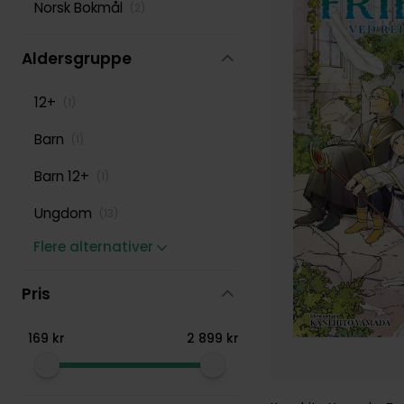
Norsk Bokmål
(
2
)
Taylor Engel
(
108
)
Aldersgruppe
12+
(
1
)
Barn
(
1
)
Barn 12+
(
1
)
Ungdom
(
13
)
Flere alternativer
Pris
169
kr
2
899
kr