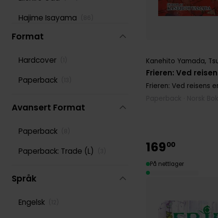
Hajime Isayama
(
86
)
Format
Hidenori Kusaka
(
103
)
Hiro Mashima
(
170
)
Hardcover
(
1
)
Kanehito Yamada
,
Ts
Frieren: Ved reise
Ko Ransom
(
80
)
Paperback
(
13
)
Frieren: Ved reisens 
Leighann Harvey
(
80
)
Paperback · Norsk Bo
Avansert Format
Lys Blakeslee
(
117
)
Paperback
(
8
)
Masashi Kishimoto
(
139
)
169
00
Paperback: Trade (L)
(
3
)
Phil Christie
(
102
)
På nettlager
Reki Kawahara
Språk
(
118
)
Rochelle Gancio
(
86
)
Engelsk
(
12
)
Rumiko Takahashi
(
107
)