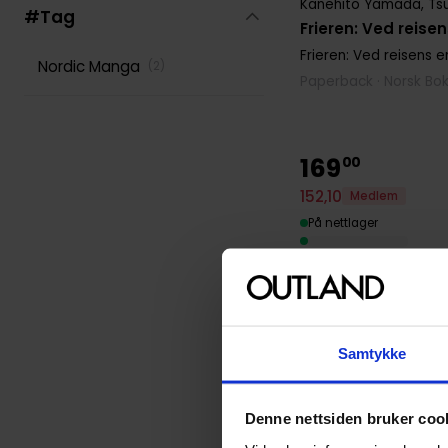
Kanehito Yamada
,
Ts
#Tag
Frieren: Ved reisen
Frieren: Ved reisens 
Nordic Manga
(
2
)
Paperback · Norsk Bo
169
00
152
,
10
Medlem
På nettlager
Samtykke
Denne nettsiden bruker coo