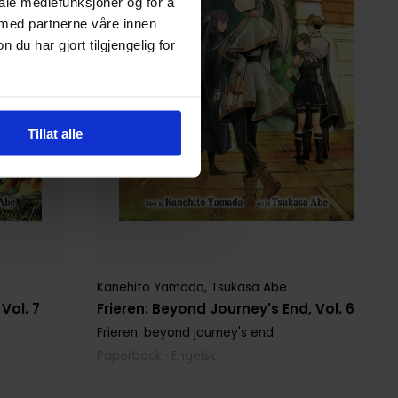
iale mediefunksjoner og for å
 med partnerne våre innen
u har gjort tilgjengelig for
Tillat alle
Kanehito Yamada
,
Tsukasa Abe
Vol. 7
Frieren: Beyond Journey's End, Vol. 6
Frieren: beyond journey's end
Paperback · Engelsk