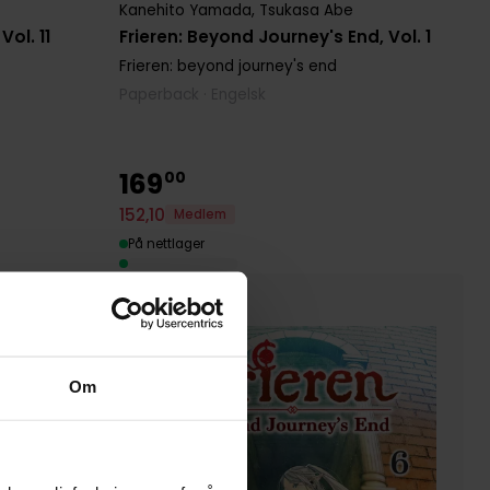
Kanehito Yamada
,
Tsukasa Abe
Vol. 11
Frieren: Beyond Journey's End, Vol. 1
Frieren: beyond journey's end
Paperback · Engelsk
169
00
152
,
10
Medlem
På nettlager
Om