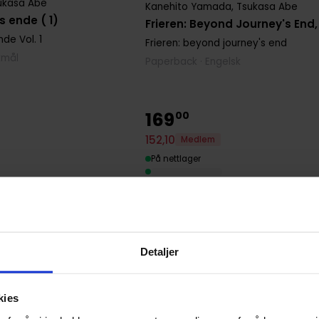
ukasa Abe
Kanehito Yamada
,
Tsukasa Abe
s ende ( 1)
Frieren: Beyond Journey's End, 
ende
Vol. 1
Frieren: beyond journey's end
kmål
Paperback · Engelsk
169
00
152
,
10
Medlem
På nettlager
Detaljer
kies