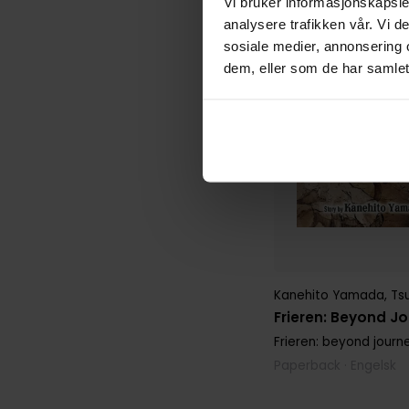
Vi bruker informasjonskapsler
analysere trafikken vår. Vi 
sosiale medier, annonsering 
dem, eller som de har samlet
Kanehito Yamada
,
Ts
Frieren: Beyond Jo
Frieren: beyond journ
Paperback · Engelsk