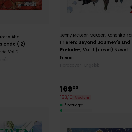
Jenny McKeon McKeon
,
Kanehito Y
ukasa Abe
Frieren: Beyond Journey's End 
ns ende ( 2)
Prelude-, Vol. 1 (novel) Novel
ende
Vol. 2
Frieren
kmål
Hardcover · Engelsk
169
00
152
,
10
Medlem
På nettlager