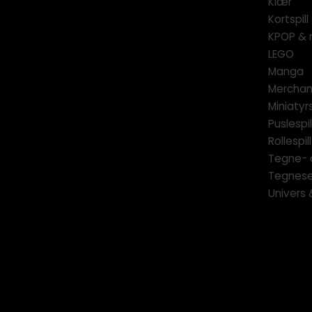
Klær
Kortspil
KPOP & 
LEGO
Manga
Merchan
Miniatyrs
Puslespil
Rollespill
Tegne- 
Tegnese
Univers