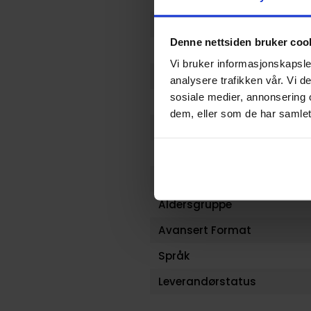
Serie
Denne nettsiden bruker coo
Forfattere
Vi bruker informasjonskapsler
Genre
analysere trafikken vår. Vi 
sosiale medier, annonsering 
Antall Sider
dem, eller som de har samlet
Utgiver
Lanseringsdato (dd.mm.yy
Volum
Aldersgruppe
Avansert Format
Språk
Leverandørstatus