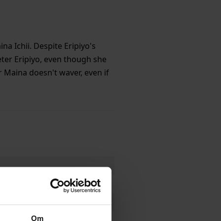
na Ichii. Despite Eripiyo's
eter Eripiyo, even though she
r Maina doesn't waver, even if
Om