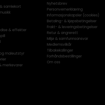
Nyhetsbrev
l & samlekort
Personvernerklæring
musikk
Informasjonskapsler (cookies)
Betaling- & kjøpsbetingelser
Frakt- & leveringsbetingelser
dise & effekter
Retur & angrerett
pill
Miljø & samfunnsansvar
l
Medlemsvilkår
Tilbakekallinger
og maleutstyr
Forhåndsbestillinger
rier
Om oss
 & merkevarer