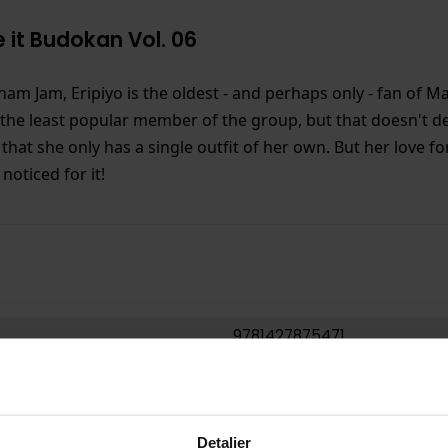
 it Budokan Vol. 06
m Jam, Eripiyo is the oldest - and perhaps only - fan of Mai
 the least popular member of the group, but that doesn't d
at she only has a single outfit of her own. But her love fo
oticed for it!
9781427875471
0.154000
USA
Detaljer
Paperback