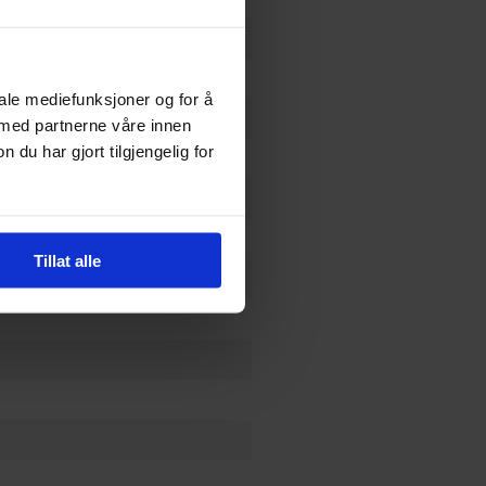
dokan
iale mediefunksjoner og for å
 med partnerne våre innen
u har gjort tilgjengelig for
Tillat alle