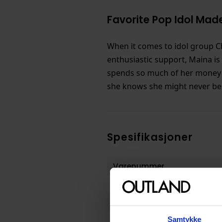
Favorite Pop Idol Made
When it comes to idol group Cha
enthusiastic support, Maina is
spends so much of her money th
she knows she might never be n
Spesifikasjoner
Varenummer
Vekt (Kg) :
Opprinnelsesland :
Samtykke
Format