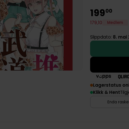
199
00
179
,
10
Medlem
Slippdato:
8. mai
Lagerstatus on
Klikk & Hent
Tilg
Enda rasker