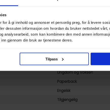
Favorite Pop Idol Made it Bu
kies
Auri Hirao
 for å gi innhold og annonser et personlig preg, for å levere sos
Yuri
deler dessuten informasjon om hvordan du bruker nettstedet vårt,
og analysearbeid, som kan kombinere den med annen informasjon d
160
 inn gjennom din bruk av tjenestene deres.
Tokyopop - Love X Love
yy)
08.05.2024
Tilpass
6
Ungdom
og
Voksen
Paperback
Engelsk
Tilgjengelig