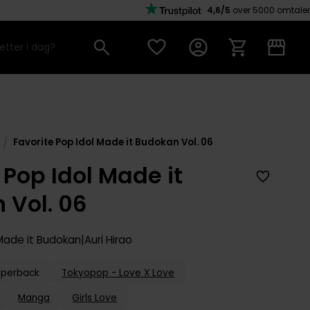
4,6/5
over 5000 omtaler
/
Favorite Pop Idol Made it Budokan Vol. 06
 Pop Idol Made it
 Vol. 06
 Made it Budokan
Auri Hirao
aperback
Tokyopop - Love X Love
Manga
Girls Love