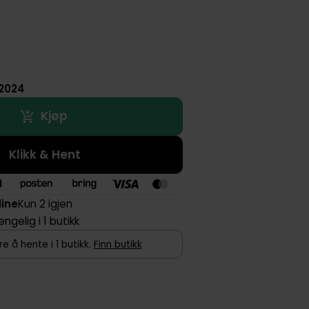
 2024
Kjøp
Klikk & Hent
line
Kun 2 igjen
jengelig i 1 butikk
e å hente i 1 butikk.
Finn butikk