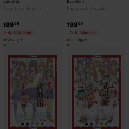
Budokan
Budokan
Paperback · Engelsk
Paperback · Engelsk
199
199
00
00
179
,
10
179
,
10
Medlem
Medlem
Kun 2 igjen
Kun 2 igjen