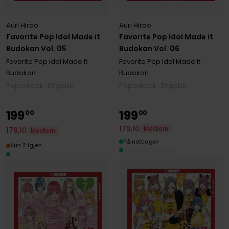
Auri Hirao
Auri Hirao
Favorite Pop Idol Made it
Favorite Pop Idol Made it
Budokan Vol. 05
Budokan Vol. 06
Favorite Pop Idol Made it
Favorite Pop Idol Made it
Budokan
Budokan
Paperback · Engelsk
Paperback · Engelsk
199
199
00
00
179
,
10
Medlem
179
,
10
Medlem
På nettlager
Kun 2 igjen