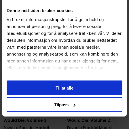
Denne nettsiden bruker cookies
Vi bruker informasjonskapsler for å gi innhold og
annonser et personlig preg, for å levere sosiale
mediefunksjoner og for å analysere trafikken vår. Vi deler
dessuten informasjon om hvordan du bruker nettstedet
vårt, med partnerne våre innen sosiale medier,
annonsering og analysearbeid, som kan kombinere den
med annen informasjon du har gjort tilgjengelig for dem,
eller som de har samlet inn gjennom din bruk av
tjenestene deres.
Tillat alle
Auri Hirao
Auri Hirao
Tilpass
If My Favorite Pop Idol
If My Favorite Pop Idol
Made It to the Budokan, I
Made It to the Budokan, I
Would Die, Volume 3
Would Die, Volume 2
Favorite Pop Idol Made it
Favorite Pop Idol Made it