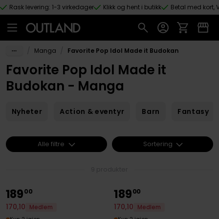
Rask levering: 1-3 virkedager
Klikk og hent i butikk
Betal med kort, V
Hopp til hovedinnhold
/
/
Manga
Favorite Pop Idol Made it Budokan
Favorite Pop Idol Made it
Budokan - Manga
Nyheter
Action & eventyr
Barn
Fantasy
Alle filtre
Sortering
9 produkter
189
189
00
00
170
,
10
170
,
10
Medlem
Medlem