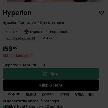
Hyperion
Hyperion Cantos
Vol. 1
Dan Simmons
4.3/5
Engelsk
Paperback
RandomHouse US
Voksen
159
00
143
,
10
Medlem
Slippdato:
1. februar 1990
Kjøp
Klikk & Hent
Lagerstatus online
På nettlager
Klikk & Hent
Tilgjengelig i 3 butikker