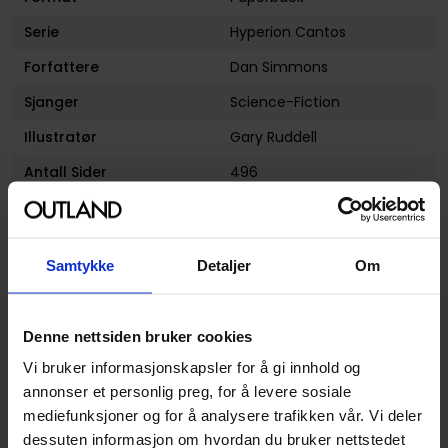
Serie
Hyperion Cantos
Forfattere
Dan Simmons
Sjanger
Science-Fiction
Illustratør
Gary Ruddell
Antall Sider
496
Utgiver
RandomHouse US
Lanseringsdato
01.02.1990
(dd.mm.yyyy)
Samtykke
Detaljer
Om
Volum
1
Subsjanger:
Action og Eventyr
og
Space
Denne nettsiden bruker cookies
Opera
Vi bruker informasjonskapsler for å gi innhold og
annonser et personlig preg, for å levere sosiale
Aldersgruppe
Voksen
mediefunksjoner og for å analysere trafikken vår. Vi deler
Avansert Format
Paperback: A-Format (S)
dessuten informasjon om hvordan du bruker nettstedet