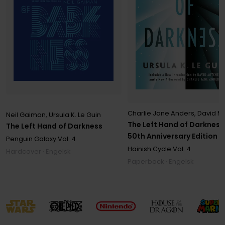
Charlie Jane Anders
,
David Mitc
Neil Gaiman
,
Ursula K. Le Guin
The Left Hand of Darkness
The Left Hand of Darkness
50th Anniversary Edition
Penguin Galaxy
Vol. 4
Hainish Cycle
Vol. 4
Hardcover · Engelsk
Paperback · Engelsk