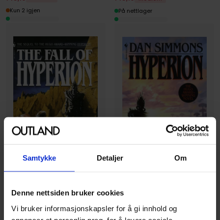
Kun 2 igjen
På nettlager
Samtykke
Detaljer
Om
Denne nettsiden bruker cookies
Dan Simmons
Dan Simmons
Vi bruker informasjonskapsler for å gi innhold og
Hyperion
The Fall of Hyperion
annonser et personlig preg, for å levere sosiale