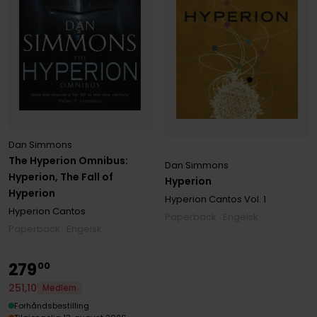
Dan Simmons
The Hyperion Omnibus:
Dan Simmons
Hyperion, The Fall of
Hyperion
Hyperion
Hyperion Cantos
Vol. 1
Hyperion Cantos
Paperback · Engelsk
Paperback · Engelsk
279
00
251
,
10
Medlem
Forhåndsbestilling