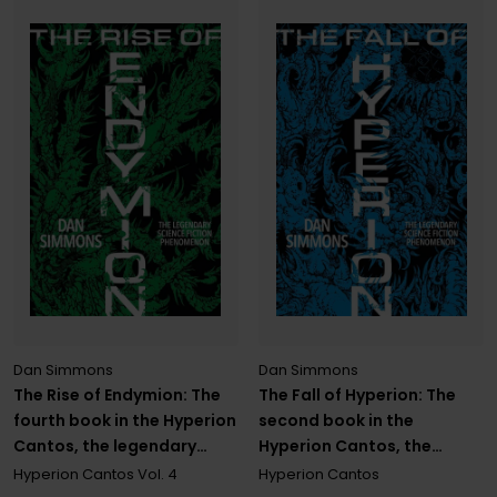
Dan Simmons
Dan Simmons
The Rise of Endymion: The
The Fall of Hyperion: The
fourth book in the Hyperion
second book in the
Cantos, the legendary
Hyperion Cantos, the
science fiction classic
legendary science fiction
Hyperion Cantos
Vol. 4
Hyperion Cantos
classic