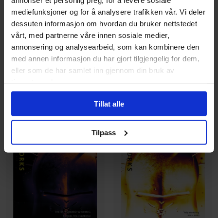
Hyperion Cantos
Vol. 1
Hyperion Cantos
Vol. 2
mediefunksjoner og for å analysere trafikken vår. Vi deler
Paperback · Engelsk
Paperback · Engelsk
dessuten informasjon om hvordan du bruker nettstedet
vårt, med partnerne våre innen sosiale medier,
279
199
00
00
annonsering og analysearbeid, som kan kombinere den
179
,
10
251
,
10
Medlem
Medlem
med annen informasjon du har gjort tilgjengelig for dem,
På nettlager
På nettlager
eller som de har samlet inn gjennom din bruk av
tjenestene deres.
Tillat alle
Tilpass