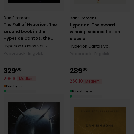
Dan Simmons
Dan Simmons
The Fall of Hyperion: The
Hyperion: The award-
second book in the
winning science fiction
Hyperion Cantos, the
classic
legendary science fiction
Hyperion Cantos
Vol. 2
Hyperion Cantos
Vol. 1
classic
Paperback · Engelsk
Paperback · Engelsk
329
289
00
00
296
,
10
Medlem
260
,
10
Medlem
Kun 1 igjen
På nettlager