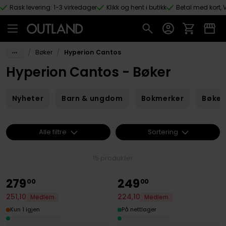
Rask levering: 1-3 virkedager
Klikk og hent i butikk
Betal med kort, V
Hopp til hovedinnhold
/
/
Bøker
Hyperion Cantos
Hyperion Cantos - Bøker
Nyheter
Barn & ungdom
Bokmerker
Bøker
Alle filtre
Sortering
15 produkter
279
249
00
00
251
,
10
224
,
10
Medlem
Medlem
Kun 1 igjen
På nettlager