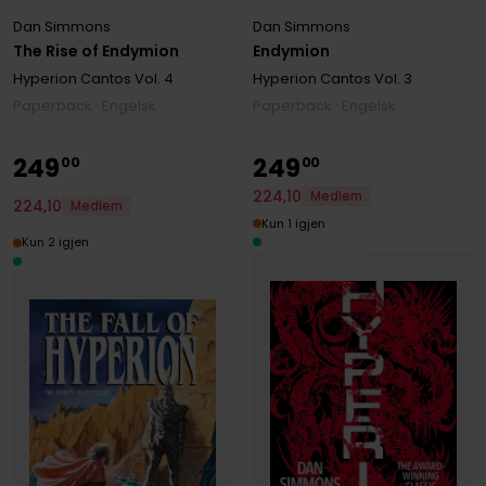
Dan Simmons
Dan Simmons
The Rise of Endymion
Endymion
Hyperion Cantos
Vol. 4
Hyperion Cantos
Vol. 3
Paperback · Engelsk
Paperback · Engelsk
249
249
00
00
224
,
10
Medlem
224
,
10
Medlem
Kun 1 igjen
Kun 2 igjen