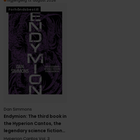
Tilgjengelig 13. august 2026
Forhåndsbestill
Dan Simmons
Endymion: The third book in
the Hyperion Cantos, the
legendary science fiction
classic
Hyperion Cantos
Vol. 3