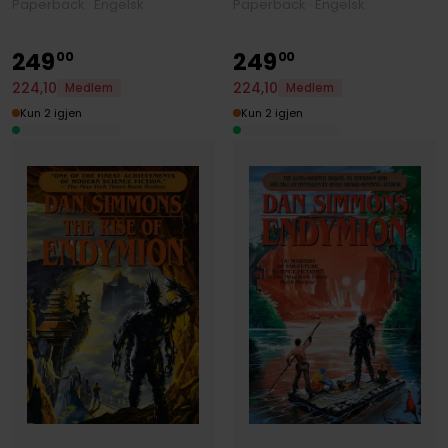
Paperback · Engelsk
Paperback · Engelsk
249
249
00
00
224
,
10
224
,
10
Medlem
Medlem
Kun 2 igjen
Kun 2 igjen