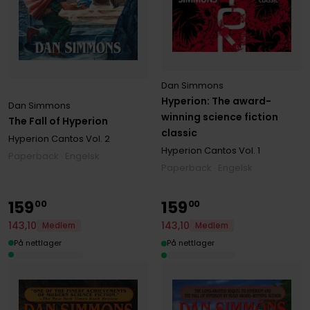
Dan Simmons
Hyperion: The award-
Dan Simmons
winning science fiction
The Fall of Hyperion
classic
Hyperion Cantos
Vol. 2
Hyperion Cantos
Vol. 1
Paperback · Engelsk
Paperback · Engelsk
159
159
00
00
143
,
10
143
,
10
Medlem
Medlem
På nettlager
På nettlager