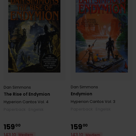
Dan Simmons
Dan Simmons
Endymion
The Rise of Endymion
Hyperion Cantos
Vol. 3
Hyperion Cantos
Vol. 4
Paperback · Engelsk
Paperback · Engelsk
159
159
00
00
143
,
10
143
,
10
Medlem
Medlem