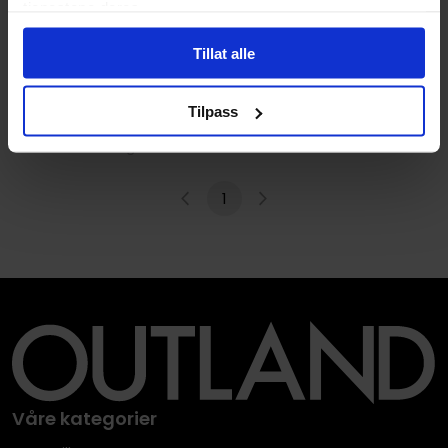
tjenestene deres.
Tillat alle
David Mitchell
,
Kyong Lee
Paper Airplane 2026 Fold-
Tilpass
A-Day Calendar
Bordkalender · Engelsk
1
Våre kategorier