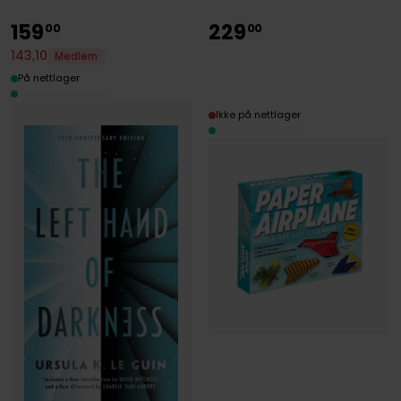
159
229
00
00
143
,
10
Medlem
På nettlager
Ikke på nettlager