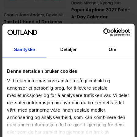
David Mitchell
,
Kyong Lee
Paper Airplane 2027 Fold-
Charlie Jane Anders
,
David Mitchell
,
Ursula K. Le Guin
A-Day Calendar
The Left Hand of Darkness:
Bordkalender · Engelsk
50th Anniversary Edition
Hainish Cycle
Vol. 4
Paperback · Engelsk
Samtykke
Detaljer
Om
229
00
57
,
25
Medlem
Denne nettsiden bruker cookies
Ikke på nettlager
Vi bruker informasjonskapsler for å gi innhold og
annonser et personlig preg, for å levere sosiale
mediefunksjoner og for å analysere trafikken vår. Vi deler
dessuten informasjon om hvordan du bruker nettstedet
vårt, med partnerne våre innen sosiale medier,
annonsering og analysearbeid, som kan kombinere den
med annen informasjon du har gjort tilgjengelig for dem,
eller som de har samlet inn gjennom din bruk av