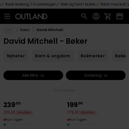
Rask levering: 1-3 virkedager
Klikk og hent i butikk
Betal med kort, V
Hopp til hovedinnhold
/
/
Bøker
David Mitchell
David Mitchell - Bøker
Nyheter
Barn & ungdom
Bokmerker
Bøker
Alle filtre
Sortering
5 produkter
239
199
00
00
215
,
10
179
,
10
Medlem
Medlem
Kun 1 igjen
Kun 1 igjen