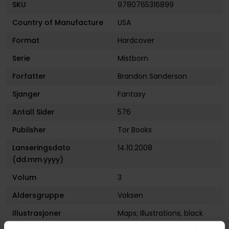
SKU
9780765316899
Country of Manufacture
USA
Format
Hardcover
Serie
Mistborn
Forfatter
Brandon Sanderson
Sjanger
Fantasy
Antall Sider
576
Publisher
Tor Books
Lanseringsdato
14.10.2008
(dd.mm.yyyy)
Volum
3
Aldersgruppe
Voksen
Illustrasjoner
Maps; Illustrations, black
and white