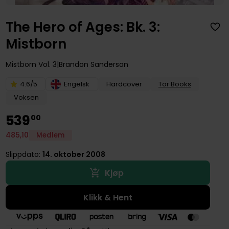
The Hero of Ages: Bk. 3:
Mistborn
Mistborn
Vol. 3
Brandon Sanderson
4.6/5
Engelsk
Hardcover
Tor Books
Voksen
539
00
485
,
10
Medlem
Slippdato:
14. oktober 2008
Kjøp
Klikk & Hent