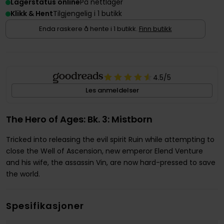
Lagerstatus online
På nettlager
Klikk & Hent
Tilgjengelig i 1 butikk
Enda raskere å hente i 1 butikk.
Finn butikk
4.5
/5
Les anmeldelser
The Hero of Ages: Bk. 3: Mistborn
Tricked into releasing the evil spirit Ruin while attempting to
close the Well of Ascension, new emperor Elend Venture
and his wife, the assassin Vin, are now hard-pressed to save
the world.
Spesifikasjoner