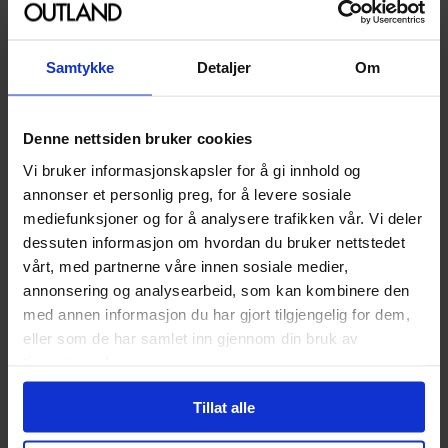
Avansert Format
Hardcover
Language
Engelsk
Samtykke
Detaljer
Om
Utgave
First, First Edition
Leverandørstatus
Tilgjengelig
Denne nettsiden bruker cookies
Vi bruker informasjonskapsler for å gi innhold og
Utvalgte produkter
annonser et personlig preg, for å levere sosiale
mediefunksjoner og for å analysere trafikken vår. Vi deler
199
199
dessuten informasjon om hvordan du bruker nettstedet
00
00
vårt, med partnerne våre innen sosiale medier,
179
,
10
Medlem
179
,
10
Medlem
annonsering og analysearbeid, som kan kombinere den
På nettlager
med annen informasjon du har gjort tilgjengelig for dem,
På nettlager
eller som de har samlet inn gjennom din bruk av
tjenestene deres.
Tillat alle