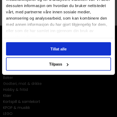
dessuten informasjon om hvordan du bruker nettstedet
vårt, med partnerne våre innen sosiale medier,
annonsering og analysearbeid, som kan kombinere den
med annen informasjon du har gjort tilgjengelig for dem,
eller som de har samlet inn gjennom din bruk av
tjenestene deres.
Tillat alle
Våre kategorier
Tilpass
Brettspill
Bøker
Godteri, mat & drikke
Hobby & fritid
Klær
Kortspill & samlekort
KPOP & musikk
LEGO