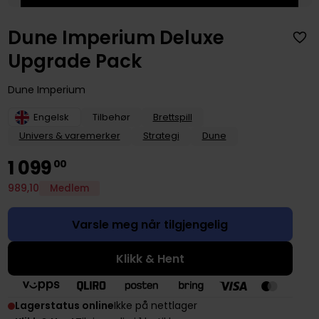
Dune Imperium Deluxe
Upgrade Pack
Dune Imperium
Engelsk
Tilbehør
Brettspill
Univers & varemerker
Strategi
Dune
1
099
00
989
,
10
Medlem
Varsle meg når tilgjengelig
Klikk & Hent
Lagerstatus online
Ikke på nettlager