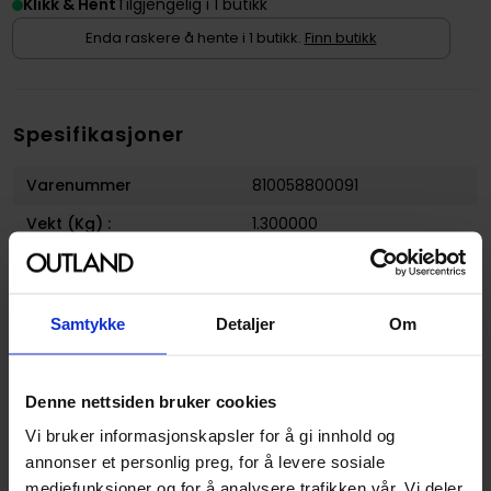
Klikk & Hent
Tilgjengelig i 1 butikk
Enda raskere å hente i 1 butikk.
Finn butikk
Spesifikasjoner
Varenummer
810058800091
Vekt (Kg) :
1.300000
Opprinnelsesland :
USA
Format
Tilbehør
Samtykke
Detaljer
Om
Serie
Dune Imperium
Utgiver
Dire Wolf Digital
Denne nettsiden bruker cookies
Språk
Engelsk
Vi bruker informasjonskapsler for å gi innhold og
annonser et personlig preg, for å levere sosiale
mediefunksjoner og for å analysere trafikken vår. Vi deler