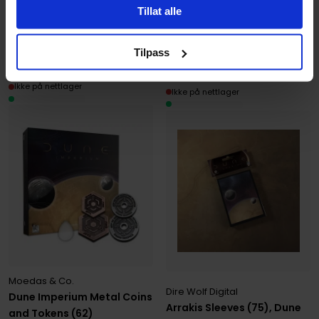
Brettspilloppbevaring · Engelsk
Tillat alle
699
189
00
00
Tilpass
629
,
10
Medlem
170
,
10
Medlem
Ikke på nettlager
Ikke på nettlager
Moedas & Co.
Dire Wolf Digital
Dune Imperium Metal Coins
Arrakis Sleeves (75), Dune
and Tokens (62)