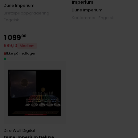
Imperium
Dune Imperium
Dune Imperium
Brettspilloppgradering ·
Kortlommer · Engelsk
Engelsk
1
099
00
989
,
10
Medlem
Ikke på nettlager
Dire Wolf Digital
Dune Imperium Deluxe