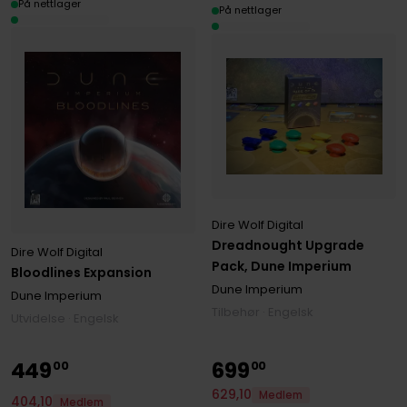
På nettlager
På nettlager
Dire Wolf Digital
Dreadnought Upgrade
Dire Wolf Digital
Pack, Dune Imperium
Bloodlines Expansion
Dune Imperium
Dune Imperium
Tilbehør · Engelsk
Utvidelse · Engelsk
449
699
00
00
629
,
10
Medlem
404
,
10
Medlem