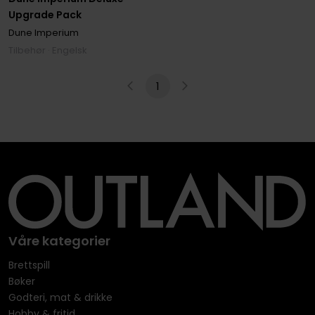
Upgrade Pack
Dune Imperium
Tilbehør · Engelsk
1
Våre kategorier
Brettspill
Bøker
Godteri, mat & drikke
Hobby & fritid