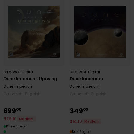
Dire Wolf Digital
Dire Wolf Digital
Dune Imperium: Uprising
Dune Imperium
Dune Imperium
Dune Imperium
Grunnsett · Engelsk
Grunnsett · Engelsk
699
349
00
00
629
,
10
Medlem
314
,
10
Medlem
På nettlager
Kun 2 igjen