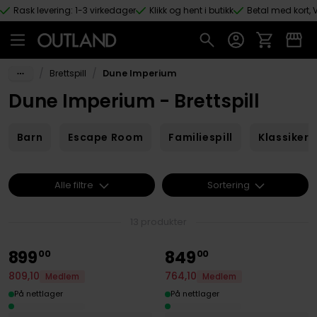
Rask levering: 1-3 virkedager
Klikk og hent i butikk
Betal med kort, V
Hopp til hovedinnhold
/
/
Brettspill
Dune Imperium
Dune Imperium - Brettspill
Barn
Escape Room
Familiespill
Klassikere
Alle filtre
Sortering
13 produkter
899
849
00
00
809
,
10
764
,
10
Medlem
Medlem
På nettlager
På nettlager