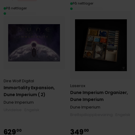
På nettlager
På nettlager
Dire Wolf Digital
Laserox
Immortality Expansion,
Dune Imperium Organizer,
Dune Imperium ( 2)
Dune Imperium
Dune Imperium
Dune Imperium
Utvidelse · Engelsk
Brettspilloppbevaring · Engelsk
629
349
00
00