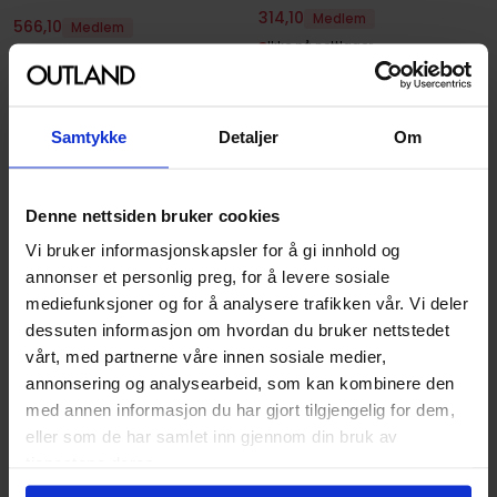
314
,
10
Medlem
566
,
10
Medlem
Ikke på nettlager
På nettlager
Samtykke
Detaljer
Om
Denne nettsiden bruker cookies
Vi bruker informasjonskapsler for å gi innhold og
annonser et personlig preg, for å levere sosiale
mediefunksjoner og for å analysere trafikken vår. Vi deler
dessuten informasjon om hvordan du bruker nettstedet
vårt, med partnerne våre innen sosiale medier,
annonsering og analysearbeid, som kan kombinere den
Dire Wolf Digital
Folded Space
Rise of Ix Expansion, Dune
med annen informasjon du har gjort tilgjengelig for dem,
Dune Imperium Uprising
Imperium ( 1)
eller som de har samlet inn gjennom din bruk av
Insert
tjenestene deres.
Dune Imperium
Dune Imperium
Utvidelse · Engelsk