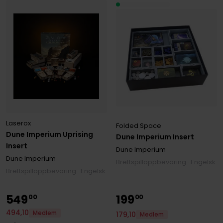
Laserox
Folded Space
Dune Imperium Uprising
Dune Imperium Insert
Insert
Dune Imperium
Dune Imperium
Brettspilloppbevaring · Engelsk
Brettspilloppbevaring · Engelsk
549
199
00
00
494
,
10
Medlem
179
,
10
Medlem