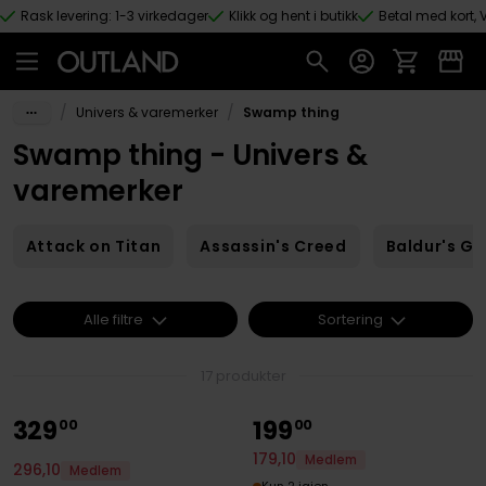
Rask levering: 1-3 virkedager
Klikk og hent i butikk
Betal med kort, V
Hopp til hovedinnhold
/
/
Univers & varemerker
Swamp thing
Swamp thing - Univers &
varemerker
Attack on Titan
Assassin's Creed
Baldur's Ga
Alle filtre
Sortering
17 produkter
329
199
00
00
179
,
10
Medlem
296
,
10
Medlem