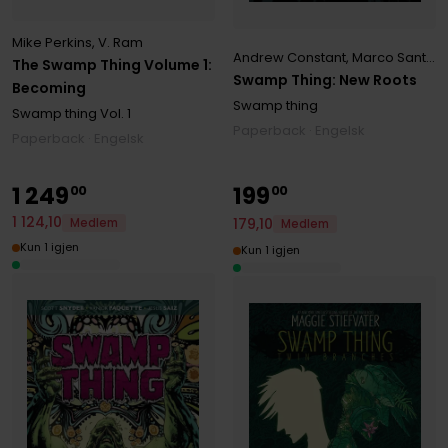
Mike Perkins
,
V. Ram
Andrew Constant
,
Marco Santucci
The Swamp Thing Volume 1:
Swamp Thing: New Roots
Becoming
Swamp thing
Swamp thing
Vol. 1
Paperback · Engelsk
Paperback · Engelsk
1
249
199
00
00
1
124
,
10
179
,
10
Medlem
Medlem
Kun 1 igjen
Kun 1 igjen