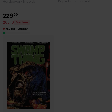
Paperback · Engelsk
Hardcover · Engelsk
229
00
206
,
10
Medlem
Ikke på nettlager