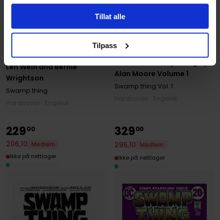
Tillat alle
Bernie Wrightson
,
Len Wein
Tilpass
Alan Moore
,
Stephen Bissette
Absolute Swamp Thing by
Absolute Swamp Thing by
Len Wein and Bernie
Alan Moore Volume 1
Wrightson
Swamp thing
Vol. 1
Swamp thing
Hardcover · Engelsk
Hardcover · Engelsk
229
329
00
00
206
,
10
296
,
10
Medlem
Medlem
Ikke på nettlager
Ikke på nettlager