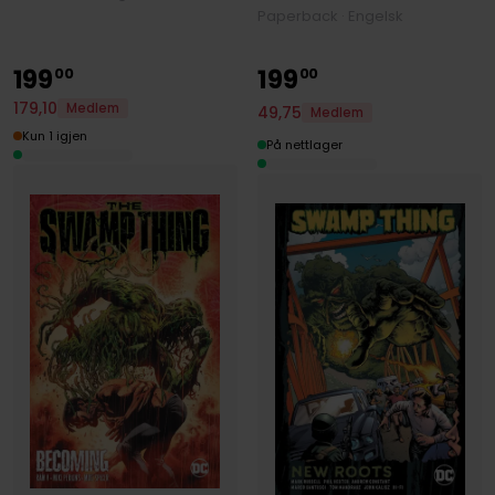
Paperback · Engelsk
199
199
00
00
179
,
10
Medlem
49
,
75
Medlem
Kun 1 igjen
På nettlager