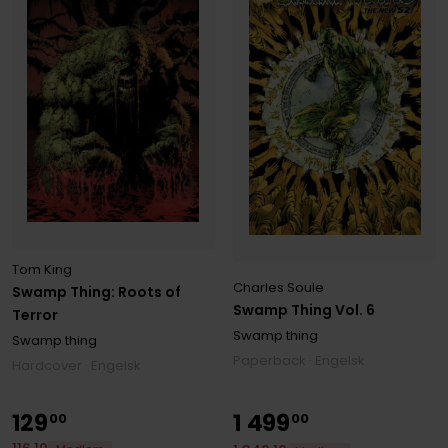
Tom King
Charles Soule
Swamp Thing: Roots of
Swamp Thing Vol. 6
Terror
Swamp thing
Swamp thing
Paperback · Engelsk
Hardcover · Engelsk
129
1
499
00
00