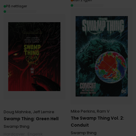
Kun 2 igjen
På nettlager
Mike Perkins
,
Ram V
Doug Mahnke
,
Jeff Lemire
The Swamp Thing Vol. 2:
Swamp Thing: Green Hell
Conduit
Swamp thing
Swamp thing
Hardcover · Engelsk