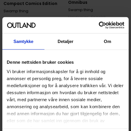
Omnibus
Compact Comics Edition
Swamp thing
Swamp thing
Hardcover · Engelsk
Paperback · Engelsk
999
999
00
00
Samtykke
Detaljer
Om
249
,
75
Medlem
899
,
10
Medlem
Ikke på nettlager
Ikke på nettlager
Denne nettsiden bruker cookies
Vi bruker informasjonskapsler for å gi innhold og
annonser et personlig preg, for å levere sosiale
mediefunksjoner og for å analysere trafikken vår. Vi deler
dessuten informasjon om hvordan du bruker nettstedet
vårt, med partnerne våre innen sosiale medier,
annonsering og analysearbeid, som kan kombinere den
med annen informasjon du har gjort tilgjengelig for dem,
eller som de har samlet inn gjennom din bruk av
tjenestene deres.