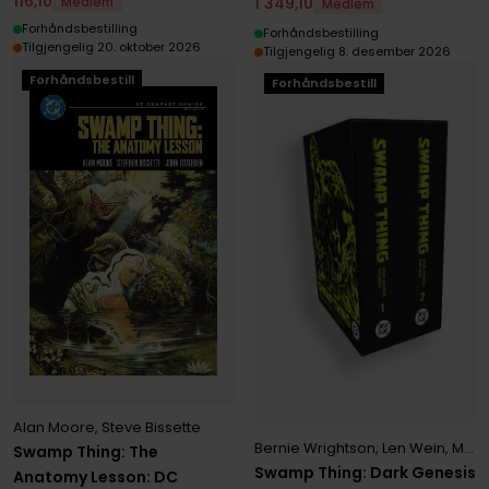
116
,
10
1
349
,
10
Medlem
Medlem
Forhåndsbestilling
Forhåndsbestilling
Tilgjengelig 20. oktober 2026
Tilgjengelig 8. desember 2026
Forhåndsbestill
Forhåndsbestill
Alan Moore
,
Steve Bissette
Bernie Wrightson
,
Len Wein
,
Martin Pasko
Swamp Thing: The
Swamp Thing: Dark Genesis
Anatomy Lesson: DC