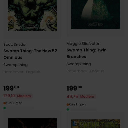
Maggie Stiefvater
Scott Snyder
Swamp Thing: Twin
Swamp Thing: The New 52
Branches
Omnibus
Swamp thing
Swamp thing
Paperback · Engelsk
Hardcover · Engelsk
199
199
00
00
179
,
10
49
,
75
Medlem
Medlem
Kun 1 igjen
Kun 1 igjen