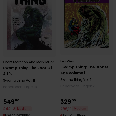
Len Wein
Grant Morrison And Mark Miller
Swamp Thing: The Bronze
Swamp Thing The Root Of
Age Volume 1
All Evil
Swamp thing
Vol. 1
Swamp thing
Vol. 11
Paperback · Engelsk
Paperback · Engelsk
549
329
00
00
494
,
10
296
,
10
Medlem
Medlem
Ikke på nettlager
Ikke på nettlager