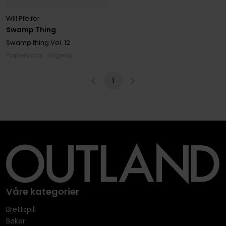
Will Pfeifer
Swamp Thing
Swamp thing
Vol. 12
Paperback · Engelsk
1
Våre kategorier
Brettspill
Bøker