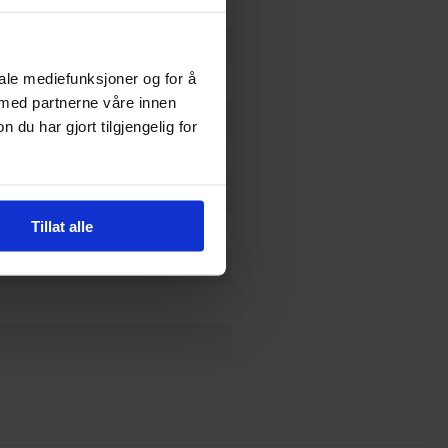
r
iale mediefunksjoner og for å
 med partnerne våre innen
u har gjort tilgjengelig for
Tillat alle