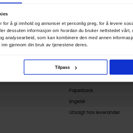
Grant Morrison And Mark Mille
Horror og Grøss
kies
 for å gi innhold og annonser et personlig preg, for å levere sos
Mark Miller, Phil Hester
deler dessuten informasjon om hvordan du bruker nettstedet vårt,
304
og analysearbeid, som kan kombinere den med annen informasjon d
 inn gjennom din bruk av tjenestene deres.
DC Comics
yy)
04.08.2015
Tilpass
11
Voksen
Paperback
Engelsk
Utsolgt hos leverandør