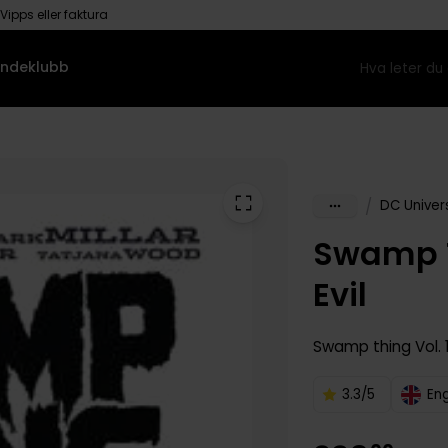
Vipps eller faktura
ndeklubb
/
DC Univer
Swamp T
Evil
Swamp thing
Vol. 
3.3/5
En