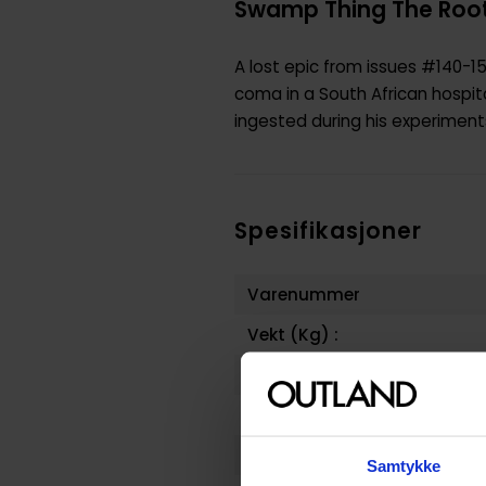
Swamp Thing The Root O
A lost epic from issues #140-15
coma in a South African hospita
ingested during his experiment
Spesifikasjoner
Varenummer
Vekt (Kg) :
Opprinnelsesland :
Format
Serie
Samtykke