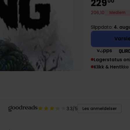
229
00
206
,
10
Medlem
Slippdato:
4. aug
Varsle
Lagerstatus on
Klikk & Hent
Ikke
3.3
/5
Les anmeldelser