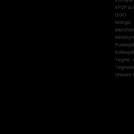
KPOP & 
LEGO
Manga
Merchan
Miniatyrs
Puslespil
Rollespill
Tegne- 
Tegnese
Univers