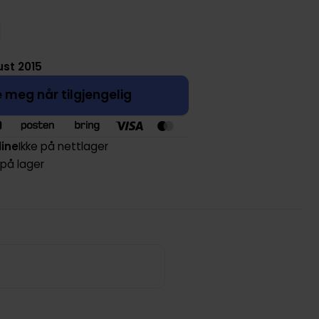
ust 2015
 meg når tilgjengelig
line
Ikke på nettlager
 på lager