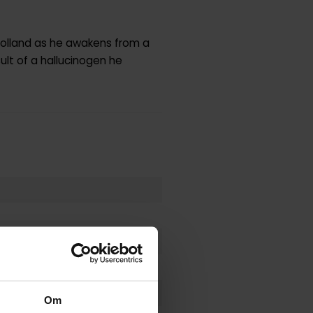
 Holland as he awakens from a
ult of a hallucinogen he
Om