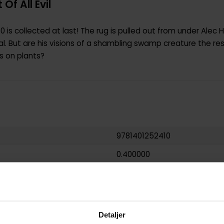
f All Evil
0 is collected at last! The rug is pulled out from under Alec
l. But are his visions of a shambling swamp creature the res
s on plants?
9781401252410
0.400000
USA
Paperback
Swamp thing
Detaljer