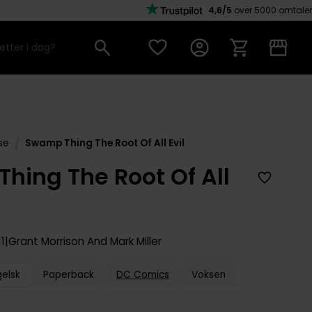
4,6/5
over 5000 omtaler
/
se
Swamp Thing The Root Of All Evil
hing The Root Of All
11
Grant Morrison And Mark Miller
gelsk
Paperback
DC Comics
Voksen