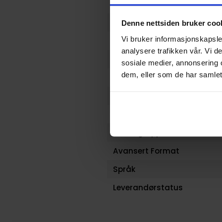
Forfattere
Sjanger
Denne nettsiden bruker coo
Vi bruker informasjonskapsler
Illustratør
analysere trafikken vår. Vi 
Antall Sider
sosiale medier, annonsering 
dem, eller som de har samlet
Utgiver
Lanseringsdato (dd.mm.yy
Volum
Aldersgruppe
Avansert Format
Språk
Leverandørstatus