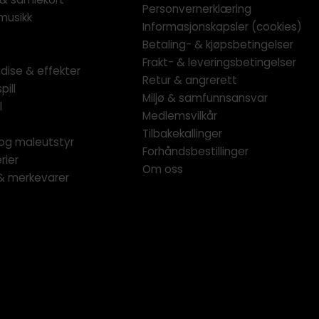
Personvernerklæring
musikk
Informasjonskapsler (cookies)
Betaling- & kjøpsbetingelser
Frakt- & leveringsbetingelser
dise & effekter
Retur & angrerett
pill
Miljø & samfunnsansvar
l
Medlemsvilkår
Tilbakekallinger
og maleutstyr
Forhåndsbestillinger
rier
Om oss
 & merkevarer