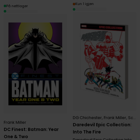
Kun 1 igjen
På nettlager
DG Chichester
,
Frank Miller
,
Scott McDaniel
Frank Miller
Daredevil Epic Collection:
DC Finest: Batman: Year
Into The Fire
One & Two
Daredevil Epic Collection Into