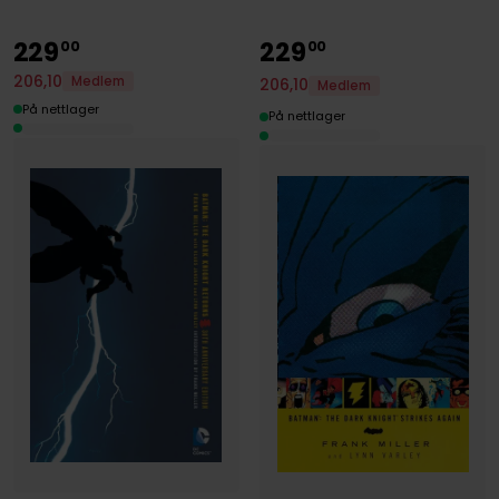
229
229
00
00
206
,
10
Medlem
206
,
10
Medlem
På nettlager
På nettlager