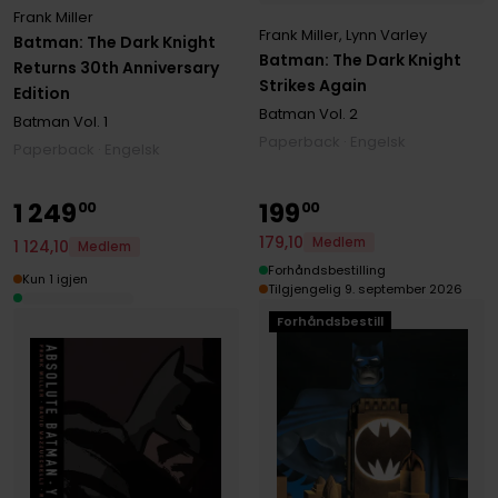
Frank Miller
Frank Miller
,
Lynn Varley
Batman: The Dark Knight
Batman: The Dark Knight
Returns 30th Anniversary
Strikes Again
Edition
Batman
Vol. 2
Batman
Vol. 1
Paperback · Engelsk
Paperback · Engelsk
1
249
199
00
00
179
,
10
Medlem
1
124
,
10
Medlem
Forhåndsbestilling
Kun 1 igjen
Tilgjengelig 9. september 2026
Forhåndsbestill