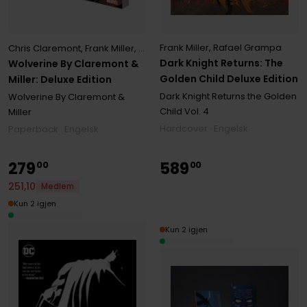
Frank Miller
,
Rafael Grampa
Chris Claremont
,
Frank Miller
,
Paul Smith
Dark Knight Returns: The
Wolverine By Claremont &
Golden Child Deluxe Edition
Miller: Deluxe Edition
Dark Knight Returns the Golden
Wolverine By Claremont &
Child
Vol. 4
Miller
Hardcover · Engelsk
Paperback · Engelsk
279
589
00
00
251
,
10
Medlem
Kun 2 igjen
Kun 2 igjen