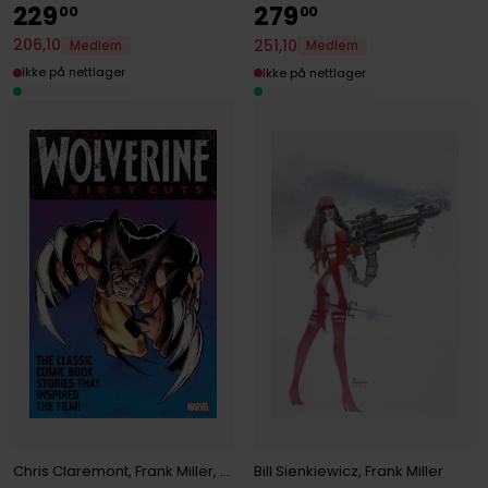
229
279
00
00
206
,
10
251
,
10
Medlem
Medlem
Ikke på nettlager
Ikke på nettlager
Bill Sienkiewicz
,
Frank Miller
Chris Claremont
,
Frank Miller
,
John Byrne