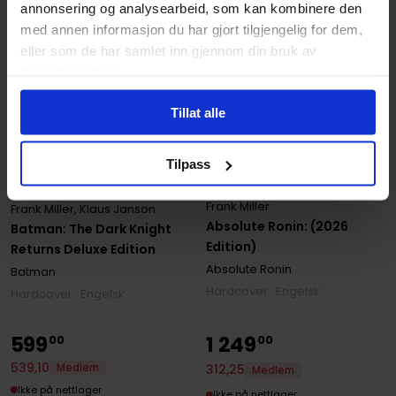
annonsering og analysearbeid, som kan kombinere den
med annen informasjon du har gjort tilgjengelig for dem,
eller som de har samlet inn gjennom din bruk av
tjenestene deres.
Tillat alle
Tilpass
Frank Miller
Frank Miller
,
Klaus Janson
Absolute Ronin: (2026
Batman: The Dark Knight
Edition)
Returns Deluxe Edition
Absolute Ronin
Batman
Hardcover · Engelsk
Hardcover · Engelsk
599
1
249
00
00
539
,
10
Medlem
312
,
25
Medlem
Ikke på nettlager
Ikke på nettlager