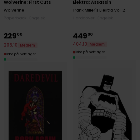
Elektra: Assassin
Wolverine: First Cuts
Frank Miller's Elektra
Vol. 2
Wolverine
Hardcover · Engelsk
Paperback · Engelsk
229
449
00
00
404
,
10
Medlem
206
,
10
Medlem
Ikke på nettlager
Ikke på nettlager