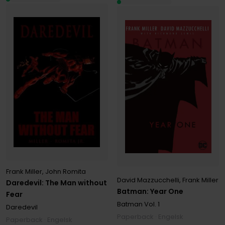
Frank Miller
,
John Romita
David Mazzucchelli
,
Frank Miller
Daredevil: The Man without
Batman: Year One
Fear
Batman
Vol. 1
Daredevil
Paperback · Engelsk
Paperback · Engelsk