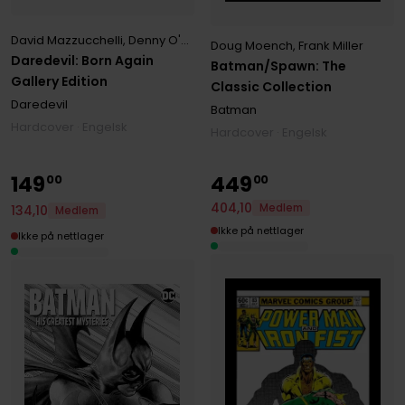
David Mazzucchelli
,
Denny O'Neil
,
Frank Miller
Doug Moench
,
Frank Miller
Daredevil: Born Again
Batman/Spawn: The
Gallery Edition
Classic Collection
Daredevil
Batman
Hardcover · Engelsk
Hardcover · Engelsk
149
449
00
00
404
,
10
Medlem
134
,
10
Medlem
Ikke på nettlager
Ikke på nettlager