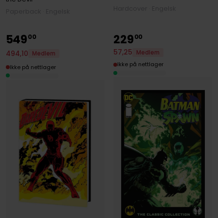
Hardcover · Engelsk
Paperback · Engelsk
549
229
00
00
57
,
25
Medlem
494
,
10
Medlem
Ikke på nettlager
Ikke på nettlager