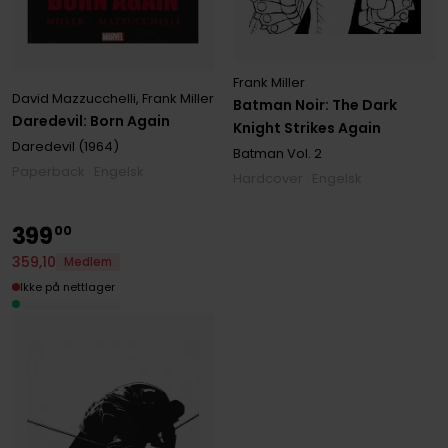
Frank Miller
David Mazzucchelli
,
Frank Miller
Batman Noir: The Dark
Daredevil: Born Again
Knight Strikes Again
Daredevil (1964)
Batman
Vol. 2
Paperback · Engelsk
Hardcover · Engelsk
399
00
359
,
10
Medlem
Ikke på nettlager