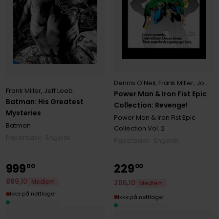
Dennis O'Neil
,
Frank Miller
,
Jo Duffy
Frank Miller
,
Jeff Loeb
Power Man & Iron Fist Epic
Batman: His Greatest
Collection: Revenge!
Mysteries
Power Man & Iron Fist Epic
Batman
Collection
Vol. 2
Paperback · Engelsk
Paperback · Engelsk
999
229
00
00
899
,
10
Medlem
206
,
10
Medlem
Ikke på nettlager
Ikke på nettlager