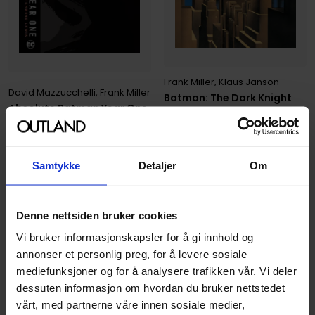
Frank Miller
,
Klaus Janson
David Mazzucchelli
,
Frank Miller
Batman: The Dark Knight
Absolute Batman Year One
Returns (New Edition)
Batman
Vol. 1
Batman
Hardcover · Engelsk
Paperback · Engelsk
Samtykke
Detaljer
Om
449
999
00
00
404
,
10
899
,
10
Medlem
Medlem
Denne nettsiden bruker cookies
Forhåndsbestilling
Forhåndsbestilling
Vi bruker informasjonskapsler for å gi innhold og
Tilgjengelig 30. september 2026
Tilgjengelig 2. desember 2026
annonser et personlig preg, for å levere sosiale
Forhåndsbestill
Forhåndsbestill
mediefunksjoner og for å analysere trafikken vår. Vi deler
dessuten informasjon om hvordan du bruker nettstedet
vårt, med partnerne våre innen sosiale medier,