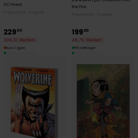
DC Finest
the Fire
Paperback · Engelsk
Paperback · Engelsk
229
199
00
00
206
,
10
49
,
75
Medlem
Medlem
Kun 2 igjen
På nettlager