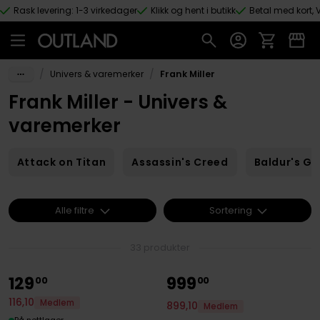
Rask levering: 1-3 virkedager
Klikk og hent i butikk
Betal med kort, V
Hopp til hovedinnhold
/
/
Univers & varemerker
Frank Miller
Frank Miller - Univers &
varemerker
Attack on Titan
Assassin's Creed
Baldur's Ga
Alle filtre
Sortering
33 produkter
129
999
00
00
116
,
10
Medlem
899
,
10
Medlem