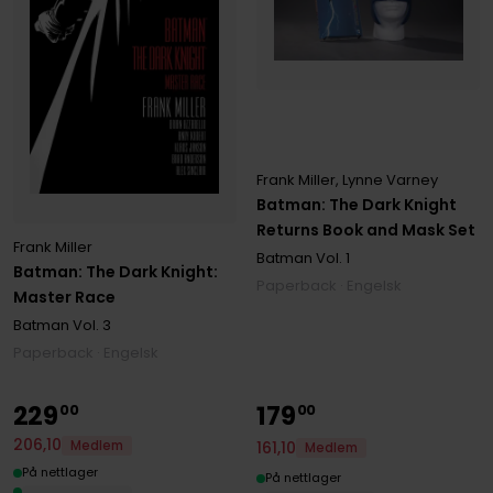
Frank Miller
,
Lynne Varney
Batman: The Dark Knight
Returns Book and Mask Set
Frank Miller
Batman
Vol. 1
Batman: The Dark Knight:
Paperback · Engelsk
Master Race
Batman
Vol. 3
Paperback · Engelsk
229
179
00
00
206
,
10
Medlem
161
,
10
Medlem
På nettlager
På nettlager