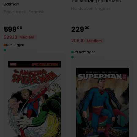
The Amazing Spider Man
Batman
Hardcover · Engelsk
Paperback · Engelsk
599
229
00
00
539
,
10
Medlem
206
,
10
Medlem
Kun 1 igjen
På nettlager