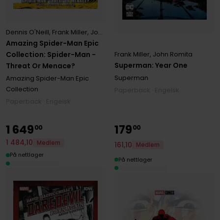
Dennis O'Neill
,
Frank Miller
,
John Romita Jr.
Amazing Spider-Man Epic
Collection: Spider-Man -
Frank Miller
,
John Romita
Superman: Year One
Threat Or Menace?
Superman
Amazing Spider-Man Epic
Collection
Paperback · Engelsk
Paperback · Engelsk
1
649
179
00
00
1
484
,
10
Medlem
161
,
10
Medlem
På nettlager
På nettlager