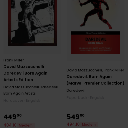
Frank Miller
David Mazzucchelli
David Mazzucchelli
,
Frank Miller
Daredevil Born Again
Daredevil: Born Again
Artists Edition
(Marvel Premier Collection)
David Mazzucchelli Daredevil
Daredevil
Born Again Artists
Paperback · Engelsk
Hardcover · Engelsk
449
549
00
00
494
,
10
Medlem
404
,
10
Medlem