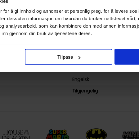
kies
392
 for å gi innhold og annonser et personlig preg, for å levere sos
deler dessuten informasjon om hvordan du bruker nettstedet vårt,
DC Comics
og analysearbeid, som kan kombinere den med annen informasjon d
yy)
11.09.2018
 inn gjennom din bruk av tjenestene deres.
3
Voksen
Tilpass
Paperback
Engelsk
Tilgjengelig