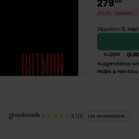
279
00
251
,
10
Medlem
Slippdato:
11. se
Lagerstatus on
Klikk & Hent
Ikke
3.7
/5
Les anmeldelser