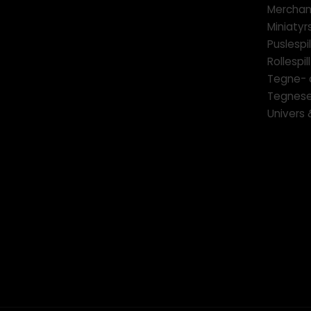
Merchan
Miniatyrs
Puslespil
Rollespill
Tegne- 
Tegnese
Univers