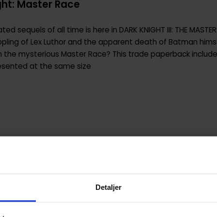
ht: Master Race
ted sequels of all time is here in DARK KNIGHT III: THE MASTER
oppling of Lex Luthor and the apparent death of Batman hims
m the mysterious Master Race? This trade paperback includes
resented at the same size
9781401284312
USA
Paperback
Detaljer
Batman
Frank Miller