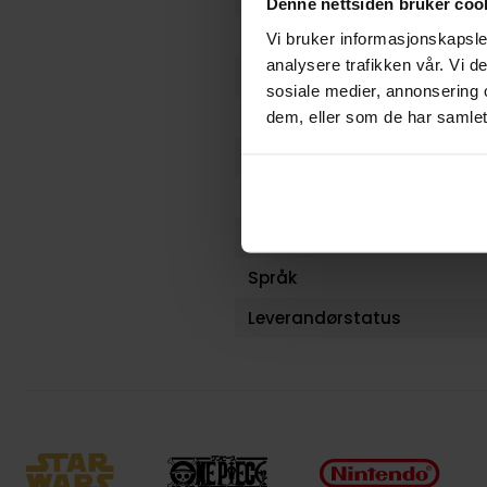
Denne nettsiden bruker coo
Antall Sider
Vi bruker informasjonskapsler
analysere trafikken vår. Vi 
Utgiver
sosiale medier, annonsering 
Lanseringsdato (dd.mm.yy
dem, eller som de har samlet
Volum
Aldersgruppe
Avansert Format
Språk
Leverandørstatus