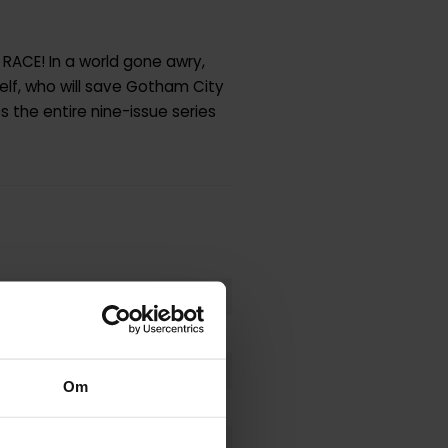
 RACE! In a world gone awry,
elf, who will save Gotham City
 the entire nine-issue series
Om