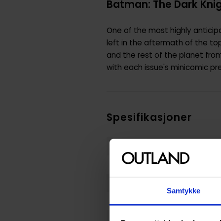
Batman: The Dark Knig
One of the most highly anticipa
left in the aftermath of the t
and the rest of the planet fro
with each issue's minicomic p
Spesifikasjoner
Varenummer
Opprinnelsesland :
Format
Samtykke
Serie
Forfattere