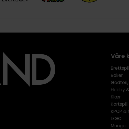
Våre 
Brettspil
Bøker
Godteri,
Hobby & 
Klær
Kortspil
KPOP & 
LEGO
Manga