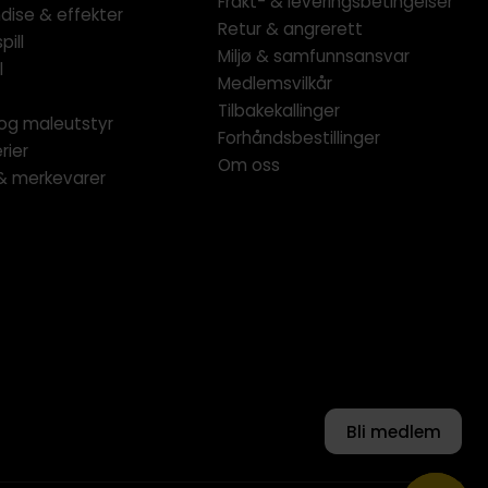
Frakt- & leveringsbetingelser
dise & effekter
Retur & angrerett
pill
Miljø & samfunnsansvar
l
Medlemsvilkår
Tilbakekallinger
og maleutstyr
Forhåndsbestillinger
rier
Om oss
 & merkevarer
Bli medlem