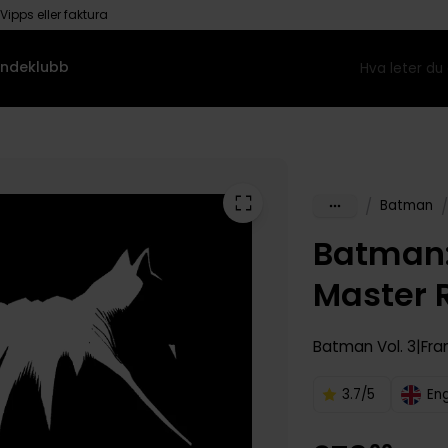
Vipps eller faktura
ndeklubb
/
/
Batman
Batman:
Master 
Batman
Vol. 3
Fran
3.7/5
En