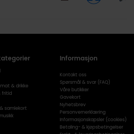
kategorier
Informasjon
l
Kontakt oss
Spørsmål & svar (FAQ)
 mat & drikke
Våre butikker
fritid
Gavekort
Nyhetsbrev
l & samlekort
Personvernerklæring
musikk
Informasjonskapsler (cookies)
Betaling- & kjøpsbetingelser