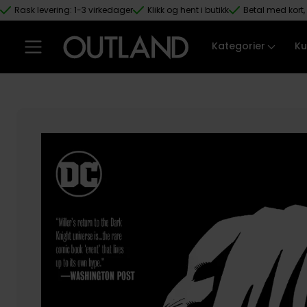
Rask levering: 1-3 virkedager
Klikk og hent i butikk
Betal med kort, 
Hopp til hovedinnhold
Kategorier
Ku