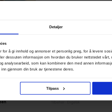
Detaljer
kies
 for å gi innhold og annonser et personlig preg, for å levere sos
deler dessuten informasjon om hvordan du bruker nettstedet vårt,
og analysearbeid, som kan kombinere den med annen informasjon d
 inn gjennom din bruk av tjenestene deres.
Exalted Funeral Press
Tilpass
Deluxe Referee's Screen
Old School Essentials RPG
een
Tilbehør · Engelsk