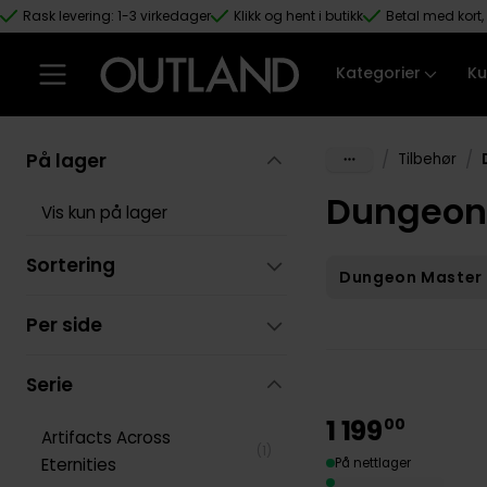
Rask levering: 1-3 virkedager
Klikk og hent i butikk
Betal med kort, 
Hopp til hovedinnhold
Kategorier
Ku
På lager
/
/
Tilbehør
Dungeon
Vis kun på lager
Sortering
Dungeon Master 
Per side
Serie
1
199
00
Artifacts Across
(
1
)
Eternities
På nettlager