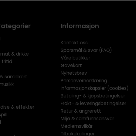
kategorier
Informasjon
l
Kontakt oss
Spørsmål & svar (FAQ)
 mat & drikke
Våre butikker
fritid
Gavekort
Nyhetsbrev
l & samlekort
Personvernerklæring
musikk
Informasjonskapsler (cookies)
Betaling- & kjøpsbetingelser
Frakt- & leveringsbetingelser
dise & effekter
Retur & angrerett
pill
Miljø & samfunnsansvar
l
Medlemsvilkår
Tilbakekallinger