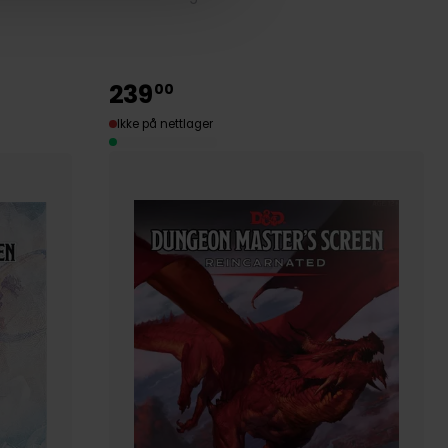
239
00
Ikke på nettlager