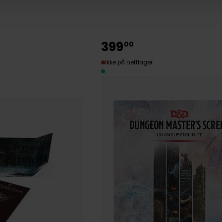
399
00
Ikke på nettlager