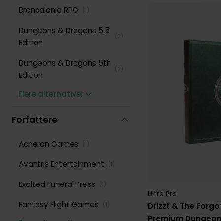
Brancalonia RPG
(
1
)
Dungeons & Dragons 5.5
(
2
)
Edition
Dungeons & Dragons 5th
(
2
)
Edition
Flere alternativer
Forfattere
Acheron Games
(
1
)
Avantris Entertainment
(
1
)
Exalted Funeral Press
(
1
)
Ultra Pro
Fantasy Flight Games
(
1
)
Drizzt & The Forg
Premium Dungeon 