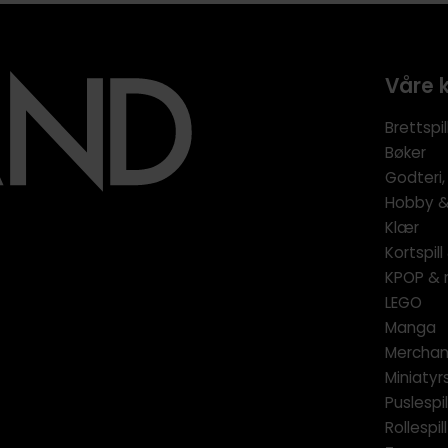
Våre 
Brettspil
Bøker
Godteri,
Hobby & 
Klær
Kortspil
KPOP & 
LEGO
Manga
Merchan
Miniatyrs
Puslespil
Rollespill