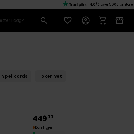
4,6/5
over 5000 omtaler
Spellcards
Token Set
449
00
Kun 1 igjen