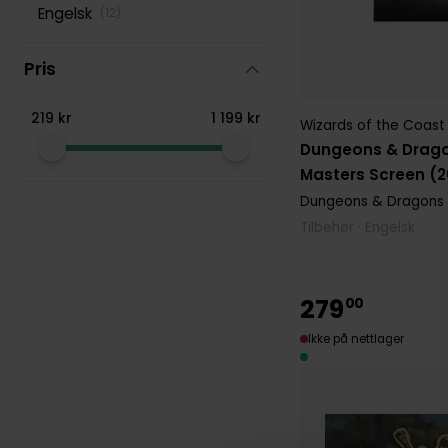
Engelsk
(
12
)
Pris
219
kr
1
199
kr
Wizards of the Coast
Dungeons & Drag
Masters Screen (
Dungeons & Dragons 5
Tilbehør · Engelsk
279
00
Ikke på nettlager