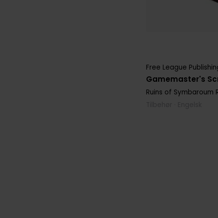
Free League Publishin
Gamemaster's Sc
Ruins of Symbaroum 
Tilbehør · Engelsk