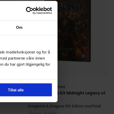
Om
iale mediefunksjoner og for å
 med partnerne våre innen
u har gjort tilgjengelig for
Fantasy Flight Games
Tillat alle
Game Master's Kit Midnight Legacy of
Darkness RPG
Dungeons & Dragons 5th Edition Unofficial
Tilbehør · Engelsk