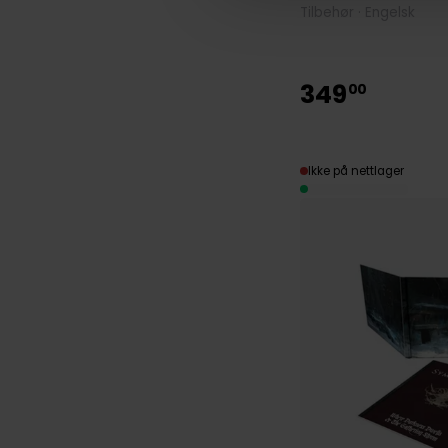
Tilbehør · Engelsk
349
00
Ikke på nettlager