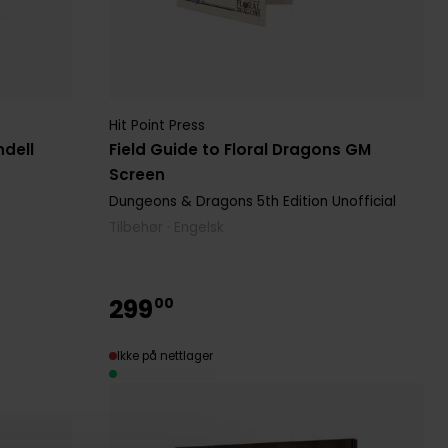
Hit Point Press
ndell
Field Guide to Floral Dragons GM
Screen
Dungeons & Dragons 5th Edition Unofficial
Tilbehør · Engelsk
299
00
Ikke på nettlager