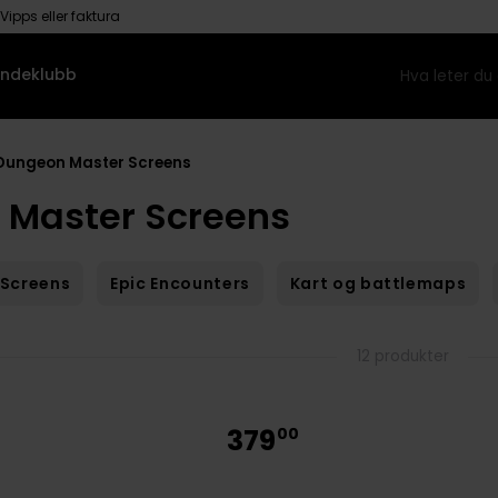
Vipps eller faktura
ndeklubb
Dungeon Master Screens
 Master Screens
Screens
Epic Encounters
Kart og battlemaps
12 produkter
379
00