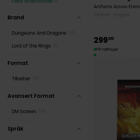
Flere alternativer
Artifacts Across Etern
Tilbehør · Engelsk
Brand
Dungeons And Dragons
(
12
)
299
00
Lord of the Rings
(
1
)
På nettlager
Format
Tilbehør
(
12
)
Avansert Format
DM Screen
(
12
)
Språk