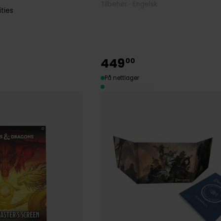
Tilbehør · Engelsk
ities
449
00
På nettlager