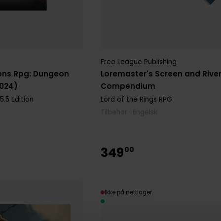
Free League Publishing
ons Rpg: Dungeon
Loremaster's Screen and Rive
2024)
Compendium
.5 Edition
Lord of the Rings RPG
Tilbehør · Engelsk
349
00
Ikke på nettlager