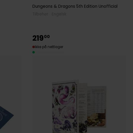
Dungeons & Dragons 5th Edition Unofficial
Tilbehør · Engelsk
219
00
Ikke på nettlager